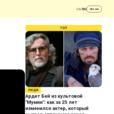
UA
/
RU
rbc.ua
ТОП
ЛЮДИ
Ардет Бей из культовой
"Мумии": как за 25 лет
изменился актер, который