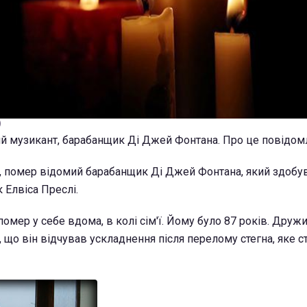
)
й музикант, барабанщик Ді Джей Фонтана. Про це повідом
, помер відомий барабанщик Ді Джей Фонтана, який здобув
 Елвіса Преслі.
омер у себе вдома, в колі сім'ї. Йому було 87 років. Друж
 що він відчував ускладнення після перелому стегна, яке с