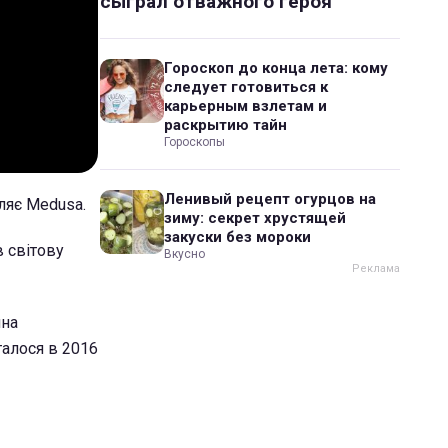
сыграл отважного героя
Гороскоп до конца лета: кому
следует готовиться к
карьерным взлетам и
раскрытию тайн
Гороскопы
Ленивый рецепт огурцов на
ляє Medusa.
зиму: секрет хрустящей
закуски без мороки
 світову
Вкусно
ина
талося в 2016