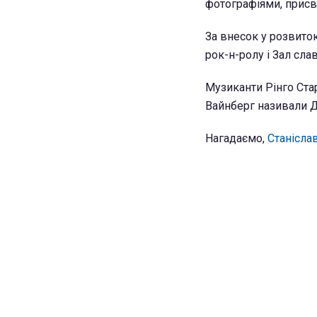
фотографіями, присвя
За внесок у розвито
рок-н-ролу і Зал слав
Музиканти Рінго Ста
Вайнберг називали 
Нагадаємо,
Станісла