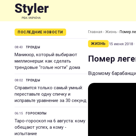
Главная
›
Жизнь
›
Помер ле
ПОСЛЕДНИЕ НОВОСТИ
15 июня 2018 ·
ЖИЗНЬ
08:43
ТРЕНДЫ
Маникюр, который выбирают
Помер леге
миллионерши: как сделать
трендовые "голые ногти" дома
Відомому барабанщи
08:02
ТРЕНДЫ
Справится только самый умный:
переставьте одну спичку и
исправьте уравнение за 30 секунд
06:15
ГОРОСКОПЫ
Таро-гороскоп на 6 августа: кому
обещают успех, а кому -
испытание