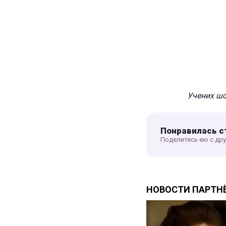
Учених шо
Понравилась с
Поделитесь ею с др