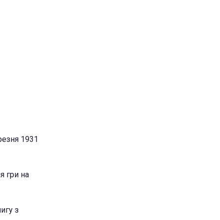
резня 1931
я гри на
нигу з