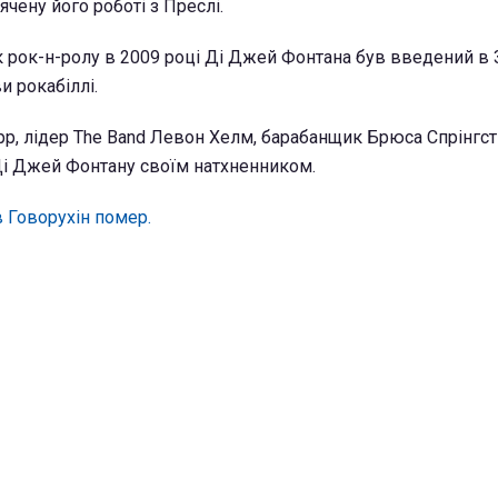
чену його роботі з Преслі.
к рок-н-ролу в 2009 році Ді Джей Фонтана був введений в 
и рокабіллі.
рр, лідер The Band Левон Хелм, барабанщик Брюса Спрінгст
Ді Джей Фонтану своїм натхненником.
в Говорухін помер.