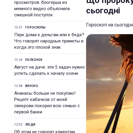
Що пророкую
просмотров: блогерша из
сьогодні
мемного видео объяснила
смешной поступок
Гороскоп на сьогодні,
13:57
ГОРОСКОПЫ
Паук дома к деньгам или к беде?
Что говорят народные приметы и
когда это плохой знак
13:24
ПОЛЕЗНОЕ
Август на даче: эти 5 задач нужно
успеть сделать к началу осени
12:58
ВКУСНО
Ананасы больше не покупаю!
Рецепт кабачков от моей
свекрови покорил всю семью с
первой банки
12:32
ЛЮДИ
Об этом не говорят клиентам: