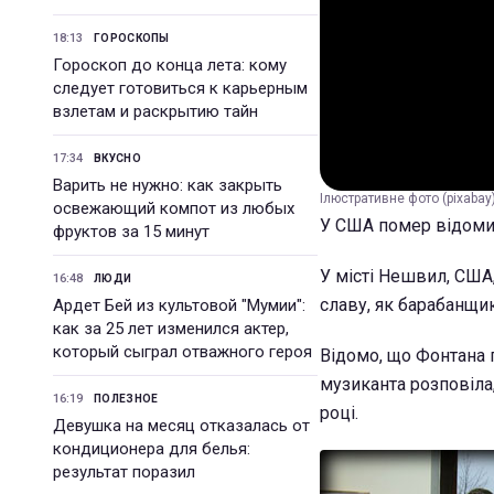
18:13
ГОРОСКОПЫ
Гороскоп до конца лета: кому
следует готовиться к карьерным
взлетам и раскрытию тайн
17:34
ВКУСНО
Варить не нужно: как закрыть
Ілюстративне фото (pixabay
освежающий компот из любых
У США помер відоми
фруктов за 15 минут
У місті Нешвил, США
16:48
ЛЮДИ
славу, як барабанщик
Ардет Бей из культовой "Мумии":
как за 25 лет изменился актер,
который сыграл отважного героя
Відомо, що Фонтана п
музиканта розповіла,
16:19
ПОЛЕЗНОЕ
році.
Девушка на месяц отказалась от
кондиционера для белья:
результат поразил