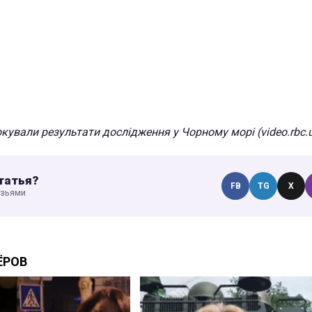
кували результати дослідження у Чорному морі (video.rbc.
татья?
FB
TG
X
узьями