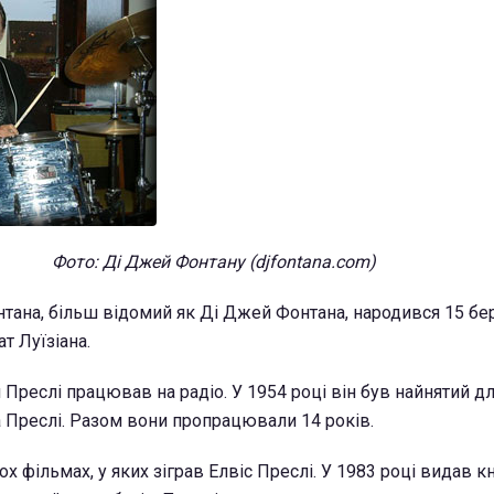
Фото: Ді Джей Фонтану (djfontana.com)
ана, більш відомий як Ді Джей Фонтана, народився 15 бе
т Луїзіана.
м Преслі працював на радіо. У 1954 році він був найнятий дл
а Преслі. Разом вони пропрацювали 14 років.
ох фільмах, у яких зіграв Елвіс Преслі. У 1983 році видав к