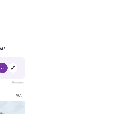
ua)
🔗
VB