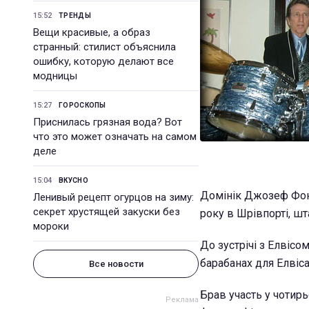
15:52
ТРЕНДЫ
Вещи красивые, а образ
странный: стилист объяснила
ошибку, которую делают все
модницы
15:27
ГОРОСКОПЫ
Приснилась грязная вода? Вот
что это может означать на самом
деле
15:04
ВКУСНО
Домінік Джозеф Фонт
Ленивый рецепт огурцов на зиму:
секрет хрустящей закуски без
року в Шрівпорті, шта
мороки
До зустрічі з Елвісо
барабанах для Елвіс
Все новости
Брав участь у чотирь