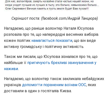
Скріншот поста: (facebook.com/Андрій Танцюра)
Нагадаємо, що раніше волонтер Наталя Юсупова
розповіла про те, що напередодні весняних виборів
кожен політик
намагається показати
, що він веде
активну громадську і політичну активність.
Також ми писали, що Юсупова зізналася про те, що
найбільше її
пригнічують брехливі звинувачення у
наживи
.
Нагадаємо, що волонтер також закликала небайдужих
українців
допомогти пораненим воїнам ООС
, яких
доставили в один з госпіталів Києва.