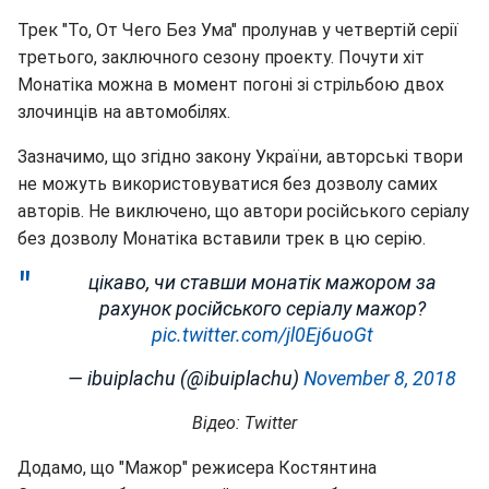
Трек "То, От Чего Без Ума" пролунав у четвертій серії
третього, заключного сезону проекту. Почути хіт
Монатіка можна в момент погоні зі стрільбою двох
злочинців на автомобілях.
Зазначимо, що згідно закону України, авторські твори
не можуть використовуватися без дозволу самих
авторів. Не виключено, що автори російського серіалу
без дозволу Монатіка вставили трек в цю серію.
цікаво, чи ставши монатік мажором за
рахунок російського серіалу мажор?
pic.twitter.com/jl0Ej6uoGt
— ibuiplachu (@ibuiplachu)
November 8, 2018
Відео: Twitter
Додамо, що "Мажор" режисера Костянтина