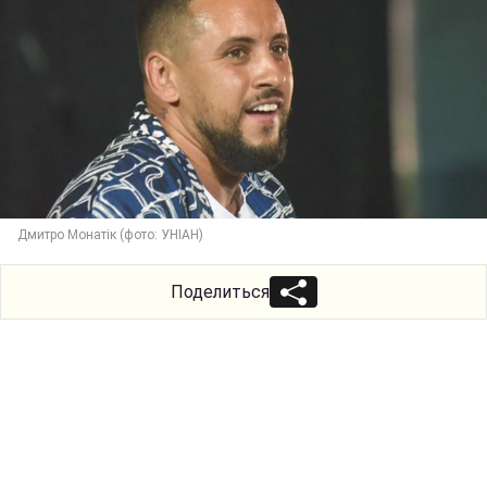
Дмитро Монатік (фото: УНІАН)
Поделиться