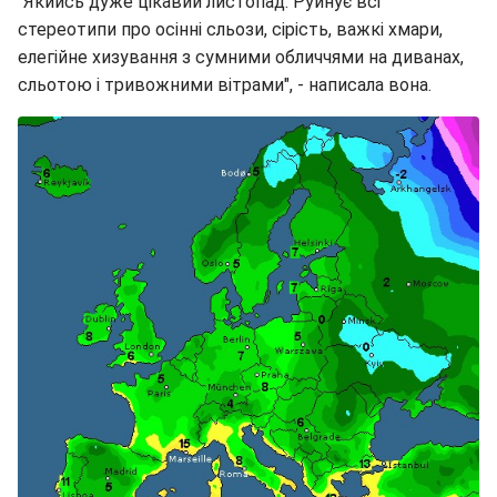
"Якийсь дуже цікавий листопад. Руйнує всі
стереотипи про осінні сльози, сірість, важкі хмари,
елегійне хизування з сумними обличчями на диванах,
сльотою і тривожними вітрами", - написала вона.