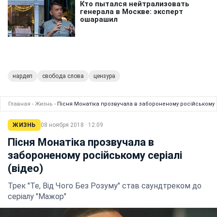
нардеп
свобода слова
цензура
Главная
›
Жизнь
›
Пісня Монатіка прозвучала в забороненому російському с
ЖИЗНЬ
08 ноября 2018 · 12:09
Пісня Монатіка прозвучала в
забороненому російському серіалі
(відео)
Трек "Те, Від Чого Без Розуму" став саундтреком до
серіалу "Мажор"