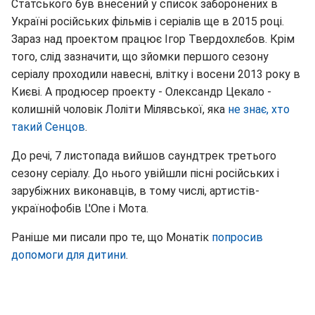
Статського був внесений у список заборонених в
Україні російських фільмів і серіалів ще в 2015 році.
Зараз над проектом працює Ігор Твердохлєбов. Крім
того, слід зазначити, що зйомки першого сезону
серіалу проходили навесні, влітку і восени 2013 року в
Києві. А продюсер проекту - Олександр Цекало -
колишній чоловік Лоліти Мілявської, яка
не знає, хто
такий Сенцов
.
До речі, 7 листопада вийшов саундтрек третього
сезону серіалу. До нього увійшли пісні російських і
зарубіжних виконавців, в тому числі, артистів-
українофобів L'One і Мота.
Раніше ми писали про те, що Монатік
попросив
допомоги для дитини
.