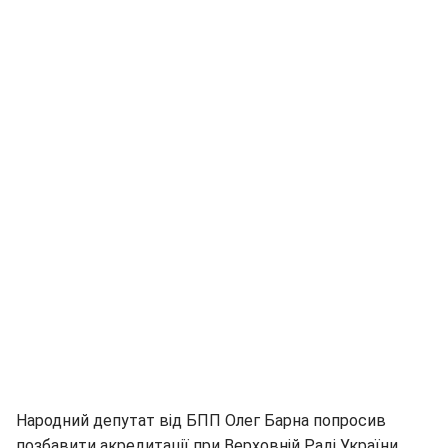
Народний депутат від БПП Олег Барна попросив
позбавити акредитації при Верховній Раді України