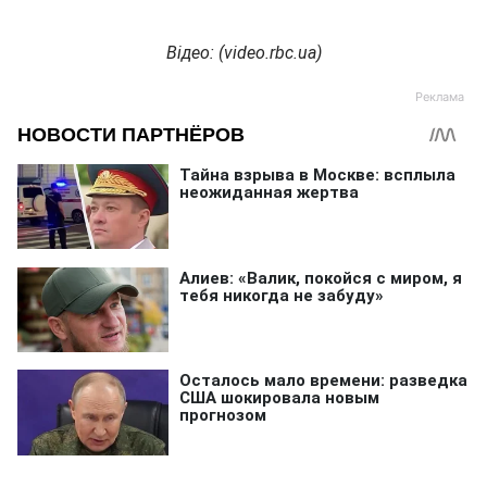
Відео: (
video
.
rbc
.
ua
)