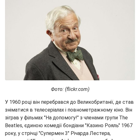
Фото: (flickr.com)
У 1960 році він перебрався до Великобританії, де став
зніматися в телесеріалах і повнометражному кіно. Він
зіграв у фільмах "На допомогу!" з членами групи The
Beatles, єдиною комедії бондіани "Казино Рояль" 1967
року, у стрічці "Супермен 3" Річарда Лестера,