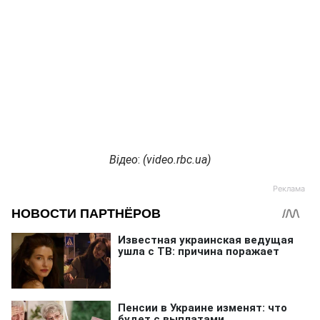
Відео
:
(
video.rbc.ua
)