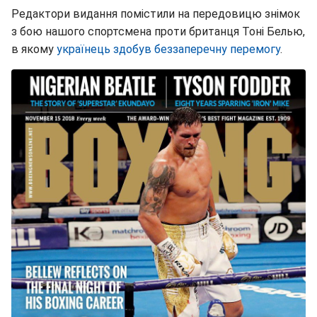
Редактори видання помістили на передовицю знімок
з бою нашого спортсмена проти британця Тоні Белью,
в якому
українець здобув беззаперечну перемогу
.