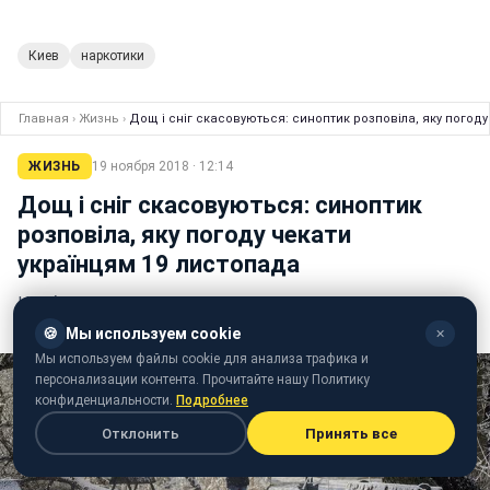
Киев
наркотики
Главная
›
Жизнь
›
Дощ і сніг скасовуються: синоптик розповіла, яку погоду
ЖИЗНЬ
19 ноября 2018 · 12:14
Дощ і сніг скасовуються: синоптик
розповіла, яку погоду чекати
українцям 19 листопада
Найближчої ночі слід очікувати негоду на Півдні і в
Центрі
🍪
Мы используем cookie
✕
Мы используем файлы cookie для анализа трафика и
персонализации контента. Прочитайте нашу Политику
конфиденциальности.
Подробнее
Отклонить
Принять все