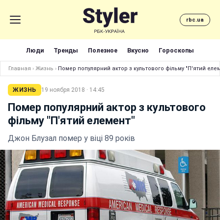
rbc.ua
Люди
Тренды
Полезное
Вкусно
Гороскопы
Главная
›
Жизнь
›
Помер популярний актор з культового фільму "П'ятий еле
ЖИЗНЬ
19 ноября 2018 · 14:45
Помер популярний актор з культового
фільму "П'ятий елемент"
Джон Блузал помер у віці 89 років