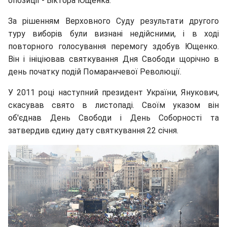
опозиції - Віктора Ющенка.
За рішенням Верховного Суду результати другого
туру виборів були визнані недійсними, і в ході
повторного голосування перемогу здобув Ющенко.
Він і ініціював святкування Дня Свободи щорічно в
день початку подій Помаранчевої Революції.
У 2011 році наступний президент України, Янукович,
скасував свято в листопаді. Своїм указом він
об'єднав День Свободи і День Соборності та
затвердив єдину дату святкування 22 січня.