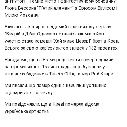
антиутопії "Темне місто" і фантастичному бойовику
Люка Бессона "П'ятий елемент" з Брюсом Віллісом і
Мілою Йовович.
Блузал став широко відомий після виходу серіалу
"Вікарій з Діблі. Одним з останніх фільмів з його
участю стала комедія "Хай живе Цезар!" братів Коен.
Всього за свою кар'єру актор знявся у 132 проектах.
Нагадаємо, що на 85-му році життя помер відомий
кантрі-музикант. 15 листопада, перебуваючи у
власному будинку в Талсі у США, помер Рой Кларк.
Ми писали, що помер один з найбільш успішних
сценаристів Голлівуду.
Ми повідомляли, що в Києві померла відома
українська артистка.