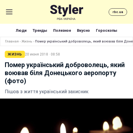
rbc.ua
Люди
Тренды
Полезное
Вкусно
Гороскопы
Главная
›
Жизнь
›
Помер український доброволець, який воював біля Доне
ЖИЗНЬ
20 июня 2018 · 08:58
Помер український доброволець, який
воював біля Донецького аеропорту
(фото)
Пішов з життя український захисник