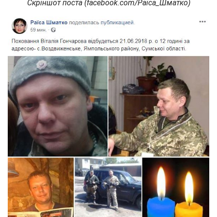
Скріншот поста (facebook.com/Раїса_Шматко)