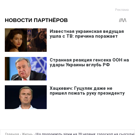
Главная
›
Жизнь
›
Що пророкують зірки на 20 червня: гороскоп на сьогодні