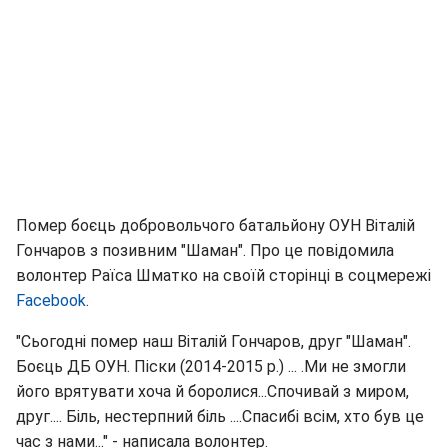
Помер боєць добровольчого батальйону ОУН Віталій
Гончаров з позивним "Шаман". Про це повідомила
волонтер Раїса Шматко на своїй сторінці в соцмережі
Facebook
.
"Сьогодні помер наш Віталій Гончаров, друг "Шаман".
Боєць ДБ ОУН. Піски (2014-2015 р.) ... .Ми не змогли
його врятувати хоча й боролися...Спочивай з миром,
друг.... Біль, нестерпний біль ....Спасибі всім, хто був це
час з нами..." - написала волонтер.