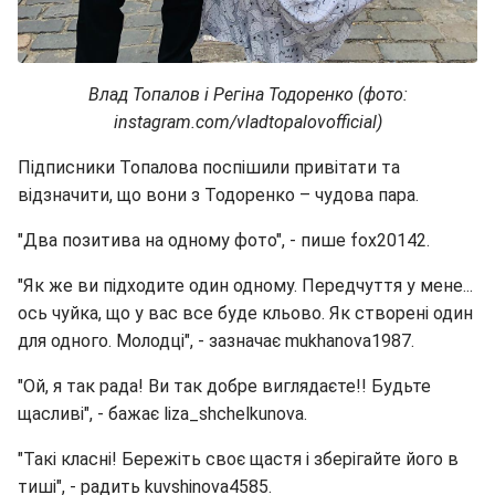
Влад Топалов і Регіна Тодоренко (фото:
instagram.com/vladtopalovofficial)
Підписники Топалова поспішили привітати та
відзначити, що вони з Тодоренко – чудова пара.
"Два позитива на одному фото", - пише fox20142.
"Як же ви підходите один одному. Передчуття у мене...
ось чуйка, що у вас все буде кльово. Як створені один
для одного. Молодці", - зазначає mukhanova1987.
"Ой, я так рада! Ви так добре виглядаєте!! Будьте
щасливі", - бажає liza_shchelkunova.
"Такі класні! Бережіть своє щастя і зберігайте його в
тиші", - радить kuvshinova4585.