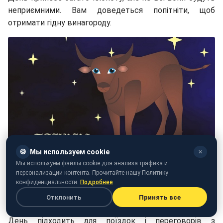
неприємними. Вам доведеться попітніти, щоб
отримати гідну винагороду.
🍪
Мы используем cookie
✕
Мы используем файлы cookie для анализа трафика и
персонализации контента. Прочитайте нашу Политику
Фото: Телець (pixabay.com/maggyona)
конфиденциальности.
Подробнее
Отклонить
Принять все
Гороскоп на сьогодні, 20 червня: Телець
День підходить для поїздок і переговорів з