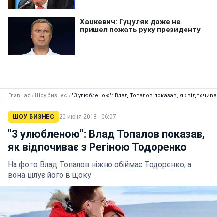
Главная
›
Шоу бизнес
›
"З улюбленою": Влад Топалов показав, як відпочив
ШОУ БИЗНЕС
20 июня 2018 · 06:07
"З улюбленою": Влад Топалов показав,
як відпочиває з Регіною Тодоренко
На фото Влад Топалов ніжно обіймає Тодоренко, а
вона цілує його в щоку