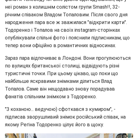
неї роман з колишнім солістом групи Smash!!, 32-
річним співаком Владом Топаловим. Після свого дня
народження пара все ж зважилася "відкрити карти".
Тодоренко і Топалов на своїх instagram-сторінках
опублікували спільні фото і пояснили підписникам, що
тепер вони офіційно в романтичних відносинах.
Зараз пара відпочиває в Лондоні. Вони прогулюються
по вулицях британської столиці, відвідують різні
туристичні точки. При цьому цікаво, що поки що
найбільше яскравими знімками ділиться Влад
Топалов. Саме він нещодавно знову порадував
фанатів спільним знімком з Тодоренко.
"З коханою... ведучою) сфоткався з кумиром", -
підписав зворушливий знімок російський співак, на
якому Регіна Тодоренко цілує його в щоку.