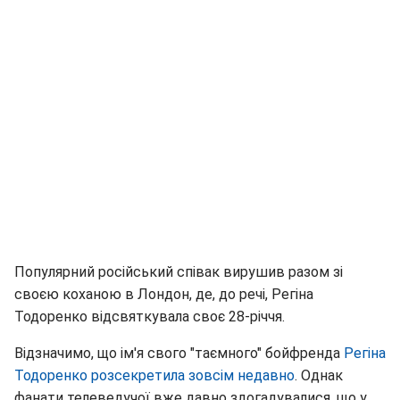
Популярний російський співак вирушив разом зі
своєю коханою в Лондон, де, до речі, Регіна
Тодоренко відсвяткувала своє 28-річчя.
Відзначимо, що ім'я свого "таємного" бойфренда
Регіна
Тодоренко розсекретила зовсім недавно
. Однак
фанати телеведучої вже давно здогадувалися, що у