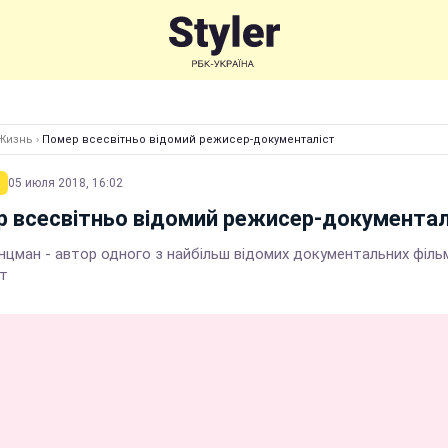
Жизнь
›
Помер всесвітньо відомий режисер-документаліст
05 июля 2018, 16:02
 всесвітньо відомий режисер-документал
нцман - автор одного з найбільш відомих документальних фільм
т