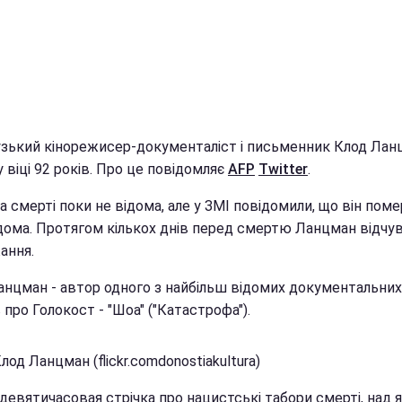
зький кінорежисер-документаліст і письменник Клод Лан
 віці 92 років. Про це повідомляє
AFP
Twitter
.
 смерті поки не відома, але у ЗМІ повідомили, що він поме
дома. Протягом кількох днів перед смертю Ланцман відчу
ання.
анцман - автор одного з найбільш відомих документальних
 про Голокост - "Шоа" ("Катастрофа").
лод Ланцман (flickr.comdonostiakultura)
 девятичасовая стрічка про нацистські табори смерті, над