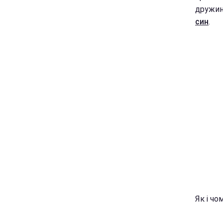
дружин
син
.
Як і ч