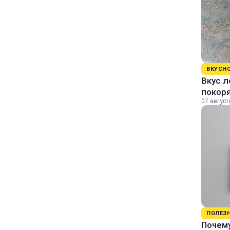
ВКУСН
Вкус л
покор
07 август
ПОЛЕЗ
Почему