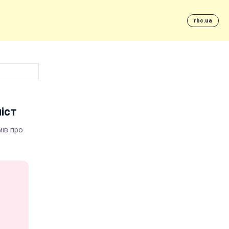
rbc.ua
іст
ів про