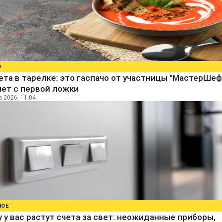
О
ета в тарелке: это гаспачо от участницы "МастерШеф
яет с первой ложки
а 2026, 11:04
НОЕ
 у вас растут счета за свет: неожиданные приборы,