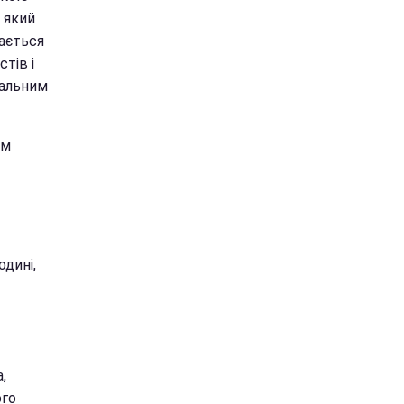
, який
ається
тів і
кальним
ьм
одині,
,
ого