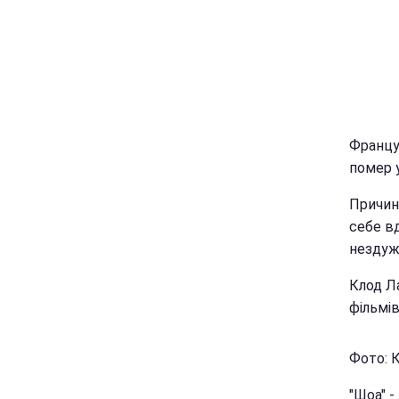
Францу
помер у
Причина
себе в
нездуж
Клод Л
фільмів
Фото: К
"Шоа" -