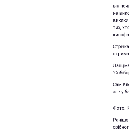
він поч
не вик
виключ
тих, хт
кинофа
Стрічк
отрима
Ланцман
"Собібо
Сам Кло
але у б
Фото: К
Раніше 
срібног