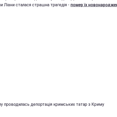
и Ліани сталася страшна трагедія -
помер їх новонародже
ому проводилась депортація кримських татар з Криму