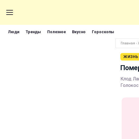
Люди
Тренды
Полезное
Вкусно
Гороскопы
Главная
›
ЖИЗНЬ
Помер
Клод Ла
Голокос