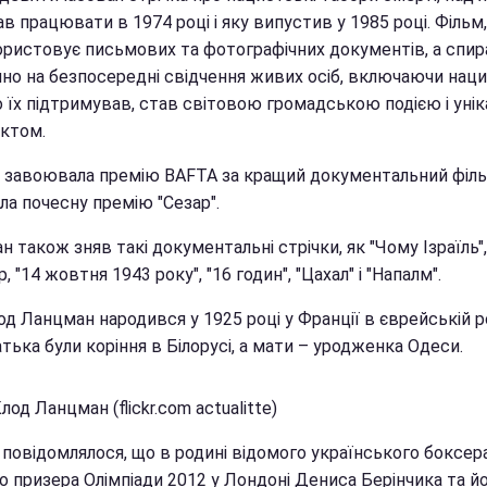
ав працювати в 1974 році і яку випустив у 1985 році. Фільм
ористовує письмових та фотографічних документів, а спир
но на безпосередні свідчення живих осіб, включаючи нацис
о їх підтримував, став світовою громадською подією і уні
ктом.
а завоювала премію BAFTA за кращий документальний філ
ла почесну премію "Сезар".
 також зняв такі документальні стрічки, як "Чому Ізраїль",
р, "14 жовтня 1943 року", "16 годин", "Цахал" і "Напалм".
д Ланцман народився у 1925 році у Франції в єврейській р
атька були коріння в Білорусі, а мати – уродженка Одеси.
лод Ланцман (flickr.com actualitte)
повідомлялося, що в родині відомого українського боксера
о призера Олімпіади 2012 у Лондоні Дениса Берінчика та й