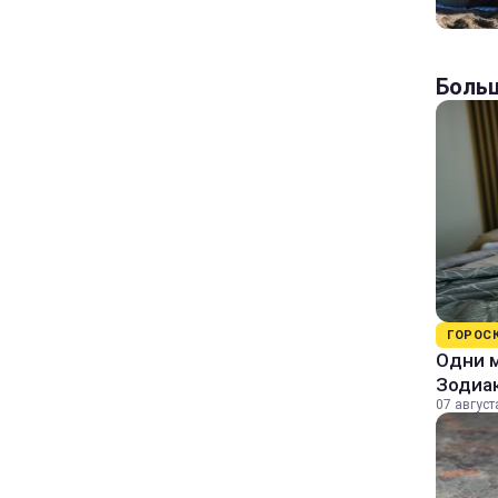
Больш
ГОРОС
Одни м
Зодиа
07 август