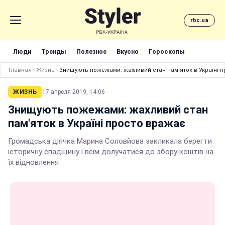
rbc.ua
Люди
Тренды
Полезное
Вкусно
Гороскопы
Главная
›
Жизнь
›
Знищують пожежами: жахливий стан пам'яток в Україні 
ЖИЗНЬ
17 апреля 2019, 14:06
Знищують пожежами: жахливий стан
пам'яток в Україні просто вражає
Громадська діячка Марина Соловйова закликала берегти
історичну спадщину і всім долучатися до збору коштів на
їх відновлення