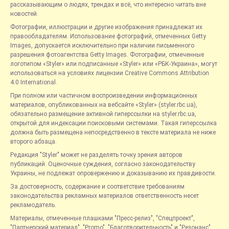
рассказывающим о людях, трендах и всё, что интересно читать вне
новостей.
Фотографии, иллюстрации и другие изображения принадлежат их
правообладателям. Использование фотографий, отмеченных Getty
Images, допускается исключительно при наличии письменного
разрешения фотоагентства Getty Images. Фотографии, отмеченные
логотипом «Styler» или подписанные «Styler» или «РБК-Украина», могут
использоваться на условиях лицензии Creative Commons Attribution
4.0 International.
При полном или частичном воспроизведении информационных
материалов, опубликованных на вебсайте «Styler» (styler.rbc.ua),
обязательно размещение активной гиперссылки на styler.rbc.ua,
открытой для индексации поисковыми системами. Такая гиперссылка
должна быть размещена непосредственно в тексте материала не ниже
второго абзаца.
Редакция "Styler" может не разделять точку зрения авторов
публикаций. Оценочные суждения, согласно законодательству
Украины, не подлежат опровержению и доказыванию их правдивости.
За достоверность, содержание и соответствие требованиям
законодательства рекламных материалов ответственность несет
рекламодатель.
Материалы, отмеченные плашками "Пресс-релиз", "Спецпроект",
"Партнерский материал", "Promo", "Благотворительность" и "Резонанс",