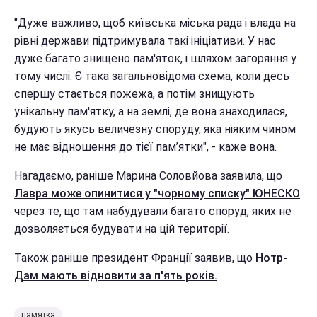
"Дуже важливо, щоб київська міська рада і влада на
рівні держави підтримувала такі ініціативи. У нас
дуже багато знищено пам'яток, і шляхом загоряння у
тому числі. Є така загальновідома схема, коли десь
спершу стається пожежа, а потім знищують
унікальну пам'ятку, а на землі, де вона знаходилася,
будують якусь величезну споруду, яка ніяким чином
не має відношення до тієї пам’ятки", - каже вона.
Нагадаємо, раніше Марина Соловйова заявила, що
Лавра може опинитися у "чорному списку" ЮНЕСКО
через те, що там набудували багато споруд, яких не
дозволяється будувати на цій території.
Також раніше президент Франції заявив, що
Нотр-
Дам мають відновити за п'ять років.
памятка