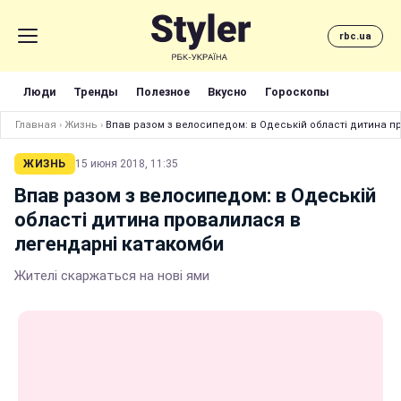
rbc.ua
Люди
Тренды
Полезное
Вкусно
Гороскопы
Главная
›
Жизнь
›
Впав разом з велосипедом: в Одеській області дитина п
ЖИЗНЬ
15 июня 2018, 11:35
Впав разом з велосипедом: в Одеській
області дитина провалилася в
легендарні катакомби
Жителі скаржаться на нові ями