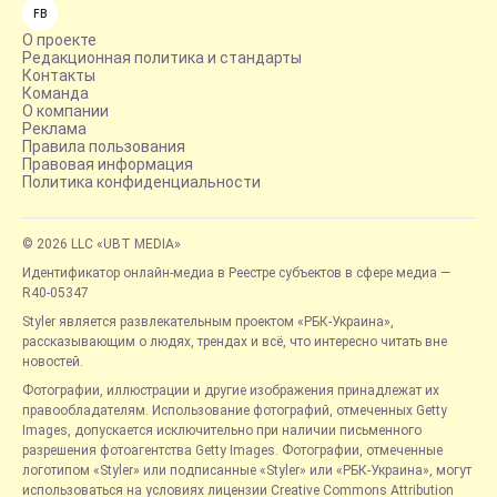
FB
О проекте
Редакционная политика и стандарты
Контакты
Команда
О компании
Реклама
Правила пользования
Правовая информация
Политика конфиденциальности
© 2026 LLC «UBT MEDIA»
Идентификатор онлайн-медиа в Реестре субъектов в сфере медиа —
R40-05347
Styler является развлекательным проектом «РБК-Украина»,
рассказывающим о людях, трендах и всё, что интересно читать вне
новостей.
Фотографии, иллюстрации и другие изображения принадлежат их
правообладателям. Использование фотографий, отмеченных Getty
Images, допускается исключительно при наличии письменного
разрешения фотоагентства Getty Images. Фотографии, отмеченные
логотипом «Styler» или подписанные «Styler» или «РБК-Украина», могут
использоваться на условиях лицензии Creative Commons Attribution