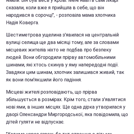
німіли. Він був весь у крові. Мені навіть самі лікарі
сказали, коли вже я прийшла в себе, що він
народився в сорочці", - розповіла мама хлопчика
Надія Коверга.
Шестиметрова ущелина з'явилася на центральній
вулиці селища ще два місяці тому, але за словами
місцевих жителів ніхто не подбав про безпеку
людей. Вони обгородили прірву автомобільними
шинами, які хтось скинув у яму напередодні події.
Завдяки цим шинам, хлопчик залишився живий, так
як вони пом'якшили його падіння.
Місцеві жителі розповідають, що прірва
збільшується в розмірах. Крім того, стали з'являтися
нові ями, в інших місцях. Ще одна дірка утворилася у
дворі Олександри Миргородської, яка повідомила, що
дітей гуляти не відпускає.