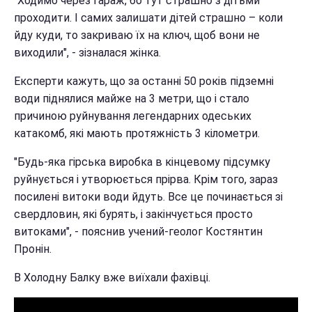
"Ходимо через гараж, бо тут страшно з дітьми
проходити. І самих залишати дітей страшно – коли
йду куди, то закриваю їх на ключ, щоб вони не
виходили", - зізналася жінка.
Експерти кажуть, що за останні 50 років підземні
води піднялися майже на 3 метри, що і стало
причиною руйнування легендарних одеських
катакомб, які мають протяжність 3 кілометри.
"Будь-яка гірська виробка в кінцевому підсумку
руйнується і утворюється прірва. Крім того, зараз
посилені витоки води йдуть. Все це починається зі
свердловин, які бурять, і закінчується просто
витоками", - пояснив учений-геолог Костянтин
Пронін.
В Холодну Балку вже виїхали фахівці.