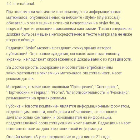
4.0 International.
При полном или частичном воспроизведении информационных
материалов, опубликованных на вебсайте «Styler» (styler.rbc.ua),
обязательно размещение активной гиперссылки на styler.rbc.ua,
открытой для индексации поисковыми системами. Такая гиперссылка
должна быть размещена непосредственно в тексте материала не ниже
второго абзаца.
Редакция "Styler" может не разделять точку зрения авторов
публикаций. Оценочные суждения, согласно законодательству
Украины, не подлежат опровержению и доказыванию их правдивости.
За достоверность, содержание и соответствие требованиям
законодательства рекламных материалов ответственность несет
рекламодатель.
Материалы, отмеченные плашками "Пресс-релиз", "Спецпроект",
"Партнерский материал", "Promo", "Благотворительность" и "Резонанс",
размещаются на правах рекламы.
Рубрика «Новости компаний» является информационным форматом,
содержащим новости, сообщения и объявления, связанные с
деятельностью компаний, и основывается на информации,
предоставленной соответствующими компаниями. Редакция не несет
ответственности за достоверность такой информации.
Онлайн-медиа «Styler» предназначено для лиц от 21 года.