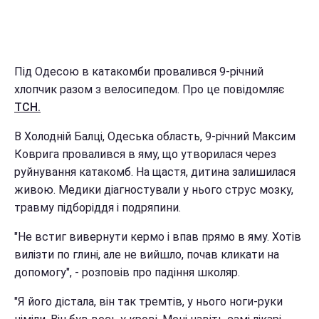
Під Одесою в катакомби провалився 9-річний
хлопчик разом з велосипедом. Про це повідомляє
ТСН.
В Холодній Балці, Одеська область, 9-річний Максим
Коврига провалився в яму, що утворилася через
руйнування катакомб. На щастя, дитина залишилася
живою. Медики діагностували у нього струс мозку,
травму підборіддя і подряпини.
"Не встиг вивернути кермо і впав прямо в яму. Хотів
вилізти по глині, але не вийшло, почав кликати на
допомогу", - розповів про падіння школяр.
"Я його дістала, він так тремтів, у нього ноги-руки