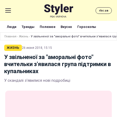
rbc.ua
Люди
Тренды
Полезное
Вкусно
Гороскопы
Главная
›
Жизнь
›
У звільненої за "аморальні фото" вчительки з'явилася гр
ЖИЗНЬ
26 июня 2018, 15:15
У звільненої за "аморальні фото"
вчительки з'явилася група підтримки в
купальниках
У скандалі з'явилися нові подробиці