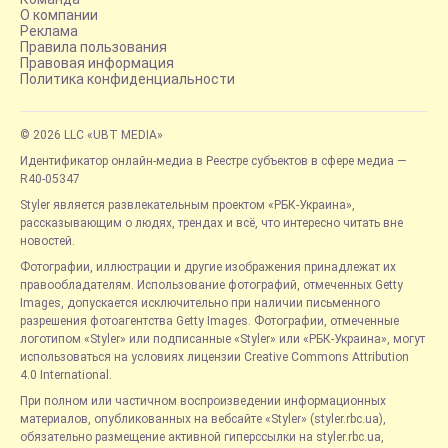
О компании
Реклама
Правила пользования
Правовая информация
Политика конфиденциальности
© 2026 LLC «UBT MEDIA»
Идентификатор онлайн-медиа в Реестре субъектов в сфере медиа —
R40-05347
Styler является развлекательным проектом «РБК-Украина»,
рассказывающим о людях, трендах и всё, что интересно читать вне
новостей.
Фотографии, иллюстрации и другие изображения принадлежат их
правообладателям. Использование фотографий, отмеченных Getty
Images, допускается исключительно при наличии письменного
разрешения фотоагентства Getty Images. Фотографии, отмеченные
логотипом «Styler» или подписанные «Styler» или «РБК-Украина», могут
использоваться на условиях лицензии Creative Commons Attribution
4.0 International.
При полном или частичном воспроизведении информационных
материалов, опубликованных на вебсайте «Styler» (styler.rbc.ua),
обязательно размещение активной гиперссылки на styler.rbc.ua,