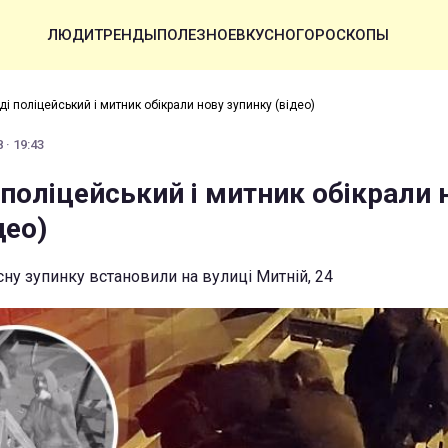
ЛЮДИ
ТРЕНДЫ
ПОЛЕЗНОЕ
ВКУСНО
ГОРОСКОПЫ
і поліцейський і митник обікрали нову зупинку (відео)
 · 19:43
поліцейський і митник обікрали 
део)
сну зупинку встановили на вулиці Митній, 24