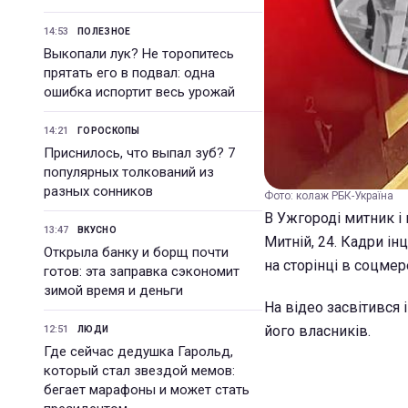
14:53
ПОЛЕЗНОЕ
Выкопали лук? Не торопитесь
прятать его в подвал: одна
ошибка испортит весь урожай
14:21
ГОРОСКОПЫ
Приснилось, что выпал зуб? 7
популярных толкований из
разных сонников
Фото: колаж РБК-Україна
В Ужгороді митник і
13:47
ВКУСНО
Митній, 24. Кадри ін
Открыла банку и борщ почти
на сторінці в соцме
готов: эта заправка сэкономит
зимой время и деньги
На відео засвітився 
його власників.
12:51
ЛЮДИ
Где сейчас дедушка Гарольд,
который стал звездой мемов:
бегает марафоны и может стать