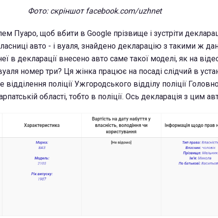
Фото: скріншот facebook.com/uzhnet
ем Пуаро, щоб вбити в Google прізвище і зустріти деклара
асниці авто - і вуаля, знайдено декларацію з такими ж дан
неї в декларації внесено авто саме такої моделі, як на віде
вуаля номер три? Ця жінка працює на посаді слідчий в уста
 відділення поліції Ужгородського відділу поліції Головн
патській області, тобто в поліції. Ось декларація з цим авто