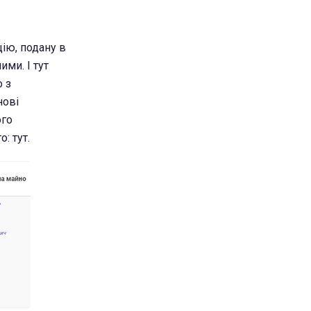
цію, подану в
ими. І тут
о з
нові
ого
: тут.