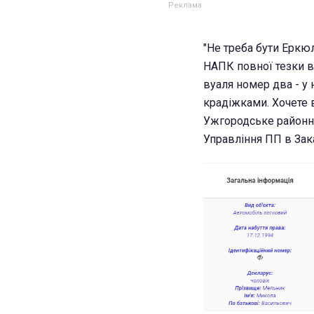
"Не треба бути Еркюл
НАПК повної тезки вл
вуаля номер два - у 
крадіжками. Хочете 
Ужгородське районне
Управління ПП в Закар