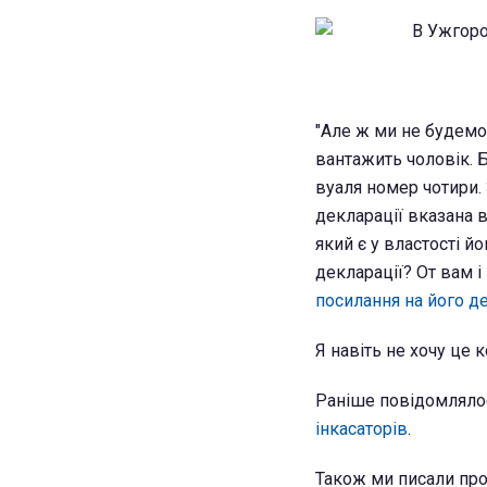
"Але ж ми не будемо 
вантажить чоловік. Бл
вуаля номер чотири.
декларації вказана 
який є у властості й
декларації? От вам і
посилання на його д
Я навіть не хочу це к
Раніше повідомлялос
інкасаторів
.
Також ми писали про 