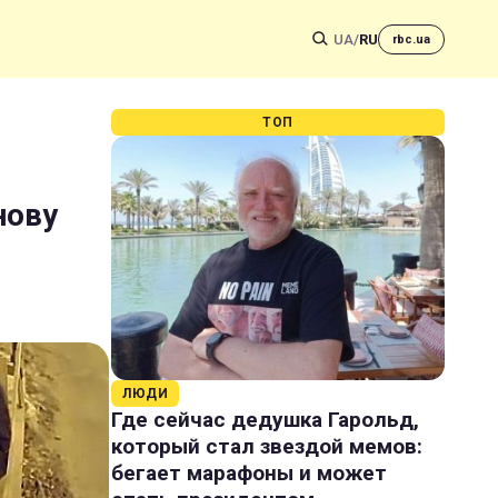
UA
/
RU
rbc.ua
ТОП
нову
ЛЮДИ
Где сейчас дедушка Гарольд,
который стал звездой мемов:
бегает марафоны и может