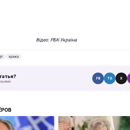
Відео: РБК-Україна
рт
кража
татья?
FB
TG
X
узьями