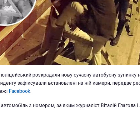
 поліцейський розкрадали нову сучасну автобусну зупинку 
циденту зафіксували встановлені на ній камери, передає р
режі
Facebook
.
і автомобіль з номером, за яким журналіст Віталій Глагола і