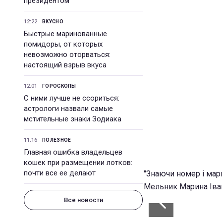
президентом
12:22
ВКУСНО
Быстрые маринованные
помидоры, от которых
невозможно оторваться:
настоящий взрыв вкуса
12:01
ГОРОСКОПЫ
С ними лучше не ссориться:
астрологи назвали самые
мстительные знаки Зодиака
11:16
ПОЛЕЗНОЕ
Главная ошибка владельцев
кошек при размещении лотков:
почти все ее делают
"Знаючи номер і марк
Мельник Марина Іван
Все новости