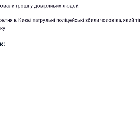
ювали гроші у довірливих людей.
овтня в Києві патрульні поліцейські збили чоловіка, який ті
ку.
ж: