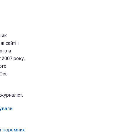
ник
ж сайті і
ого в
 2007 року,
ого
 Ось
 журналіст.
бували
пи тюремних