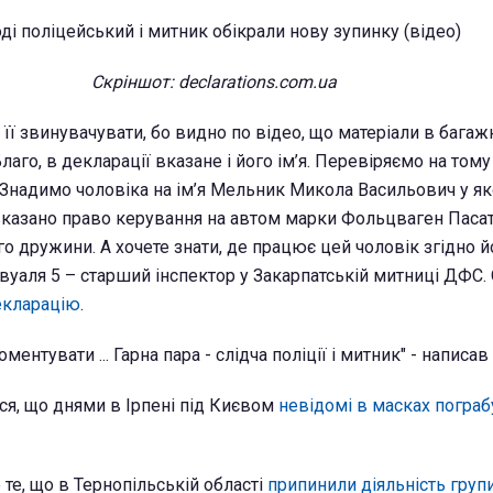
Скріншот: declarations.com.ua
її звинувачувати, бо видно по відео, що матеріали в багаж
аго, в декларації вказане і його ім’я. Перевіряємо на тому 
 Знадимо чоловіка на ім’я Мельник Микола Васильович у як
вказано право керування на автом марки Фольцваген Пасат
ого дружини. А хочете знати, де працює цей чоловік згідно й
 вуаля 5 – старший інспектор у Закарпатській митниці ДФС.
екларацію
.
оментувати ... Гарна пара - слідча поліції і митник" - написав
я, що днями в Ірпені під Києвом
невідомі в масках погра
те, що в Тернопільській області
припинили діяльність гру