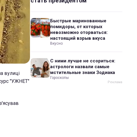
стать президентом
Быстрые маринованные
помидоры, от которых
невозможно оторваться:
настоящий взрыв вкуса
Вкусно
С ними лучше не ссориться:
астрологи назвали самые
мстительные знаки Зодиака
на вулиці
Гороскопы
есурс "УЖНЕТ"
 з'ясував