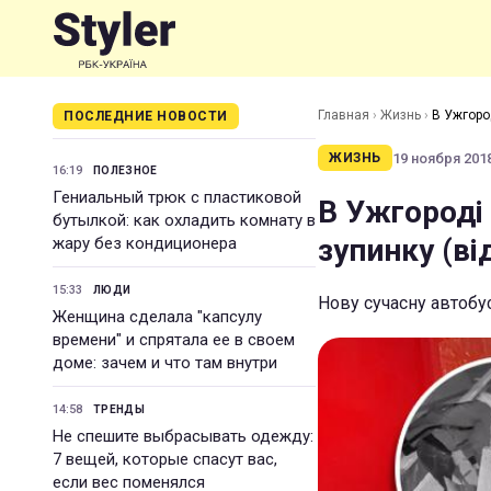
Главная
›
Жизнь
›
В Ужгород
ПОСЛЕДНИЕ НОВОСТИ
19 ноября 2018
ЖИЗНЬ
16:19
ПОЛЕЗНОЕ
Гениальный трюк с пластиковой
В Ужгороді 
бутылкой: как охладить комнату в
зупинку (ві
жару без кондиционера
15:33
ЛЮДИ
Нову сучасну автобу
Женщина сделала "капсулу
времени" и спрятала ее в своем
доме: зачем и что там внутри
14:58
ТРЕНДЫ
Не спешите выбрасывать одежду:
7 вещей, которые спасут вас,
если вес поменялся