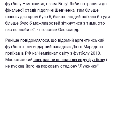
футболу – можливо, слава Богу! Якби потрапили до
фінальної стадії підопічні Шевченка, тим більше
шансів для крові було б, більше людей поїхало б туди,
більше було б можливостей зіткнутися з тими, хто
нас не любить", - пгояснив Олександр.
Раніше повідомлялося, що відомий аргентинський
футболіст, легендарний нападник Дієго Марадона
приїхав в РФ на Чемпіонат світу з футболу 2018.
Московський
спецназ не впізнав легенду футболу
і
не пускав його на парковку стадіону "Лужники".