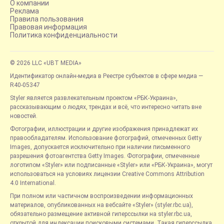
О компании
Реклама
Правила пользования
Правовая информация
Политика конфиденциальности
© 2026 LLC «UBT MEDIA»
Идентификатор онлайн-медиа в Реестре субъектов в сфере медиа —
R40-05347
Styler является развлекательным проектом «РБК-Украина»,
рассказывающим о людях, трендах и всё, что интересно читать вне
новостей.
Фотографии, иллюстрации и другие изображения принадлежат их
правообладателям. Использование фотографий, отмеченных Getty
Images, допускается исключительно при наличии письменного
разрешения фотоагентства Getty Images. Фотографии, отмеченные
логотипом «Styler» или подписанные «Styler» или «РБК-Украина», могут
использоваться на условиях лицензии Creative Commons Attribution
4.0 International.
При полном или частичном воспроизведении информационных
материалов, опубликованных на вебсайте «Styler» (styler.rbc.ua),
обязательно размещение активной гиперссылки на styler.rbc.ua,
открытой для индексации поисковыми системами. Такая гиперссылка