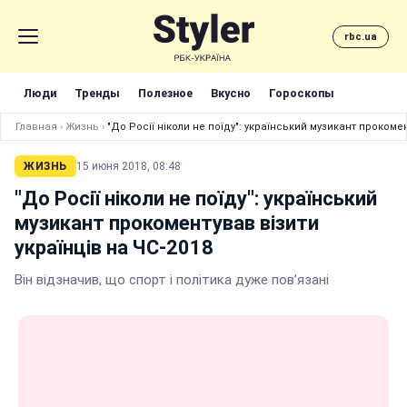
rbc.ua
Люди
Тренды
Полезное
Вкусно
Гороскопы
Главная
›
Жизнь
›
"До Росії ніколи не поїду": український музикант прокомен
ЖИЗНЬ
15 июня 2018, 08:48
"До Росії ніколи не поїду": український
музикант прокоментував візити
українців на ЧС-2018
Він відзначив, що спорт і політика дуже пов’язані