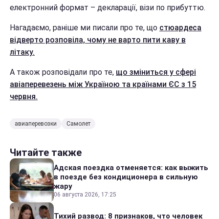
електронний формат – декларації, візи по прибуттю.
Нагадаємо, раніше ми писали про те, що
стюардеса
відверто розповіла, чому не варто пити каву в
літаку.
А також розповідали про те,
що зміниться у сфері
авіаперевезень між Україною та країнами ЄС з 15
червня.
авиаперевозки
Самолет
Читайте также
Адская поездка отменяется: как выжить
в поезде без кондиционера в сильную
жару
06 августа 2026, 17:25
Тихий развод: 8 признаков, что человек