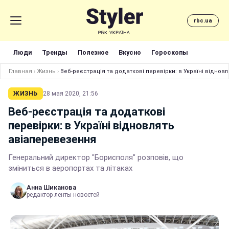
rbc.ua
Люди
Тренды
Полезное
Вкусно
Гороскопы
Главная
›
Жизнь
›
Веб-реєстрація та додаткові перевірки: в Україні відно
ЖИЗНЬ
28 мая 2020, 21:56
Веб-реєстрація та додаткові
перевірки: в Україні відновлять
авіаперевезення
Генеральний директор "Борисполя" розповів, що
зміниться в аеропортах та літаках
Анна Шиканова
редактор ленты новостей