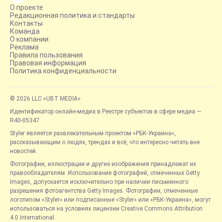
О проекте
Редакционная политика и стандарты
Контакты
Команда
О компании
Реклама
Правила пользования
Правовая информация
Политика конфиденциальности
© 2026 LLC «UBT MEDIA»
Идентификатор онлайн-медиа в Реестре субъектов в сфере медиа —
R40-05347
Styler является развлекательным проектом «РБК-Украина»,
рассказывающим о людях, трендах и всё, что интересно читать вне
новостей.
Фотографии, иллюстрации и другие изображения принадлежат их
правообладателям. Использование фотографий, отмеченных Getty
Images, допускается исключительно при наличии письменного
разрешения фотоагентства Getty Images. Фотографии, отмеченные
логотипом «Styler» или подписанные «Styler» или «РБК-Украина», могут
использоваться на условиях лицензии Creative Commons Attribution
4.0 International.