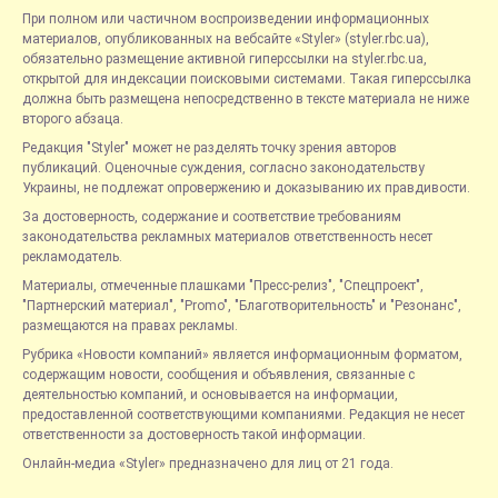
При полном или частичном воспроизведении информационных
материалов, опубликованных на вебсайте «Styler» (styler.rbc.ua),
обязательно размещение активной гиперссылки на styler.rbc.ua,
открытой для индексации поисковыми системами. Такая гиперссылка
должна быть размещена непосредственно в тексте материала не ниже
второго абзаца.
Редакция "Styler" может не разделять точку зрения авторов
публикаций. Оценочные суждения, согласно законодательству
Украины, не подлежат опровержению и доказыванию их правдивости.
За достоверность, содержание и соответствие требованиям
законодательства рекламных материалов ответственность несет
рекламодатель.
Материалы, отмеченные плашками "Пресс-релиз", "Спецпроект",
"Партнерский материал", "Promo", "Благотворительность" и "Резонанс",
размещаются на правах рекламы.
Рубрика «Новости компаний» является информационным форматом,
содержащим новости, сообщения и объявления, связанные с
деятельностью компаний, и основывается на информации,
предоставленной соответствующими компаниями. Редакция не несет
ответственности за достоверность такой информации.
Онлайн-медиа «Styler» предназначено для лиц от 21 года.