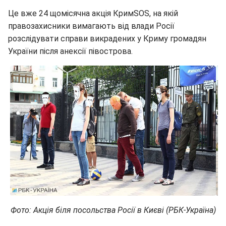
Це вже 24 щомісячна акція КримЅОЅ, на якій
правозахисники вимагають від влади Росії
розслідувати справи викрадених у Криму громадян
України після анексії півострова.
Фото: Акція біля посольства Росії в Києві (РБК-Україна)