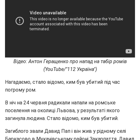
Відео: Антон Геращенко про напад на табір ромів
(YouTube/"112 Україна")
Нагадаємо, стало відомо, ким був убитий під час
погрому ром.
В ніч на 24 червня радикали напали на ромське
поселення на околиці Львова, у результаті якого
загинула людина. Стало відомо, ким був убитий.
Загиблого звали Давид Пап і він жив у рідному селі
Баркасово в Мукачівському районі Закарпаття. Давид