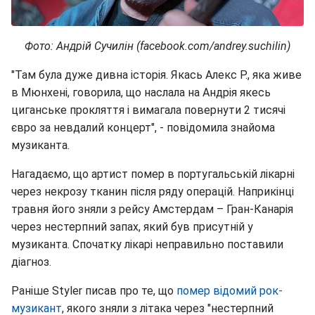
Фото: Андрій Сучилін (facebook.com/andrey.suchilin)
"Там була дуже дивна історія. Якась Алекс Р., яка живе
в Мюнхені, говорила, що наслала на Андрія якесь
циганське прокляття і вимагала повернути 2 тисячі
євро за невдалий концерт", - повідомила знайома
музиканта.
Нагадаємо, що артист помер в португальській лікарні
через некрозу тканин після ряду операцій. Наприкінці
травня його зняли з рейсу Амстердам – Гран-Канарія
через нестерпний запах, який був присутній у
музиканта. Спочатку лікарі неправильно поставили
діагноз.
Раніше Styler писав про те, що
помер відомий рок-
музикант
, якого зняли з літака через "нестерпний