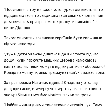
"Посилення вітру ви вже чуєте гуркотом вікон, які то
відкриваються, то закриваються самі - синоптичний
домовичок. А при грозі може рвонути сильніше", -
пише Діденко.
Також синоптик закликала українців бути уважними
під час непогоди.
"Дуже, дуже уважно дивіться, де ви стаєте під час
дощу і куди паркуєте машину. Дерева намокають,
навіть великі гілки можуть відчахуватися - обережно!
Краще намокнути, аніж травмуватися", - вважає вона.
За прогнозами Наталки, вдень 28 червня у столиці
дощ притихне, ввечері у четвер та у ніч на п'ятницю
знову збільшиться ймовірність зливи та грози.
"Найближчими днями синоптична ситуація - ух! Тому