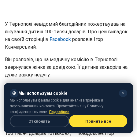
У Тернополі невідомий благодійник пожертвував на
лікування дитині 100 тисяч доларів. Про цей випадок
на своїй сторінці в
Facebook
розповів Ігор
Качмарський.
Він розповів, що на медичну комісію в Тернополі
звернулася жінка за довідкою. Її дитина захворіла на
дуже важку недугу.
"Поки оформляли папери, розповіла таке: після
🍪
Мы используем cookie
✕
публікації в соцмережі інформації про збір коштів на
Мы используем файлы cookie для анализа трафика и
дорогу операцію їй зателефонував мужчина з
персонализации контента. Прочитайте нашу Политику
пропозицією допомогти. Належалося прийти в
конфиденциальности.
Подробнее
обумовлене місце з медичними виписками. На зустріч
Отклонить
Принять все
прийшов інший чоловік, подивився папери і вийняв
100 тисяч доларів готівкою", — повідомляє Ігор