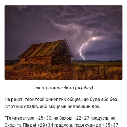
Ілюстративне фото (pixabay)
На решті території синоптик обіцяє, що буде або без
істотних опадів, або місцями невеликий дощ.
"Температура +25+30, на Заході +22+27 градусів, на
Сході та Півдні +29+34 градусів, подекуди до +35+37