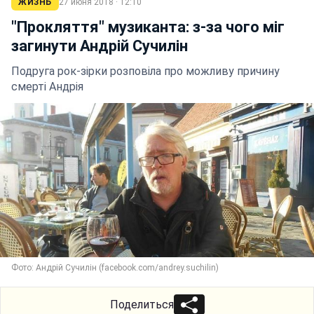
ЖИЗНЬ
27 июня 2018 · 12:10
"Прокляття" музиканта: з-за чого міг
загинути Андрій Сучилін
Подруга рок-зірки розповіла про можливу причину
смерті Андрія
Фото: Андрій Сучилін (facebook.com/andrey.suchilin)
Поделиться