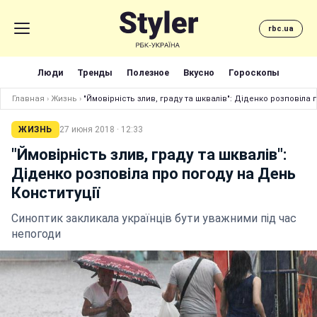
rbc.ua
Люди
Тренды
Полезное
Вкусно
Гороскопы
Главная
›
Жизнь
›
"Ймовірність злив, граду та шквалів": Діденко розповіла 
ЖИЗНЬ
27 июня 2018 · 12:33
"Ймовірність злив, граду та шквалів":
Діденко розповіла про погоду на День
Конституції
Синоптик закликала українців бути уважними під час
непогоди