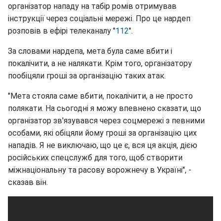
організатор нападу на табір ромів отримував
інструкції через соціальні мережі. Про це нардеп
розповів в ефірі телеканалу "
112
".
За словами нардепа, мета була саме вбити і
покалічити, а не налякати. Крім того, організатору
пообіцяли гроші за організацію таких атак.
"Мета стояла саме вбити, покалічити, а не просто
полякати. На сьогодні я можу впевнено сказати, що
організатор зв'язувався через соцмережі з певними
особами, які обіцяли йому гроші за організацію цих
нападів. Я не виключаю, що це є, вся ця акція, дією
російських спецслужб для того, щоб створити
міжнаціональну та расову ворожнечу в Україні", -
сказав він.