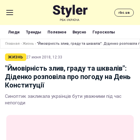
rbc.ua
Люди
Тренды
Полезное
Вкусно
Гороскопы
Главная
›
Жизнь
›
"Ймовірність злив, граду та шквалів": Діденко розповіла 
ЖИЗНЬ
27 июня 2018, 12:33
"Ймовірність злив, граду та шквалів":
Діденко розповіла про погоду на День
Конституції
Синоптик закликала українців бути уважними під час
непогоди