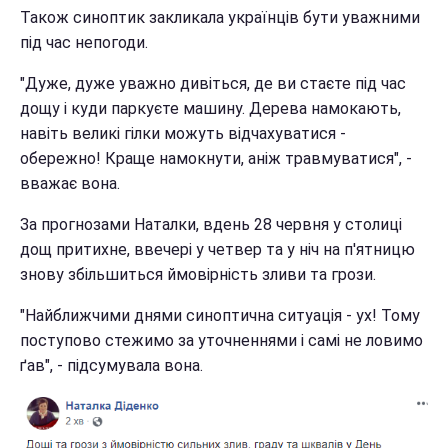
Також синоптик закликала українців бути уважними
під час непогоди.
"Дуже, дуже уважно дивіться, де ви стаєте під час
дощу і куди паркуєте машину. Дерева намокають,
навіть великі гілки можуть відчахуватися -
обережно! Краще намокнути, аніж травмуватися", -
вважає вона.
За прогнозами Наталки, вдень 28 червня у столиці
дощ притихне, ввечері у четвер та у ніч на п'ятницю
знову збільшиться ймовірність зливи та грози.
"Найближчими днями синоптична ситуація - ух! Тому
поступово стежимо за уточненнями і самі не ловимо
ґав", - підсумувала вона.