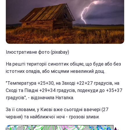
Ілюстративне фото (pixabay)
На решті території синоптик обіцяє, що буде або без
істотних опадів, або місцями невеликий дощ.
"Температура +25+30, на Заході +22+27 градусів, на
Сході та Півдні +29+34 градусів, подекуди до +35+37
градусів", - відзначила Наталка.
За її словами, у Києві вже сьогодні ввечері (27
червня) та найближчої ночі - грозові зливи.