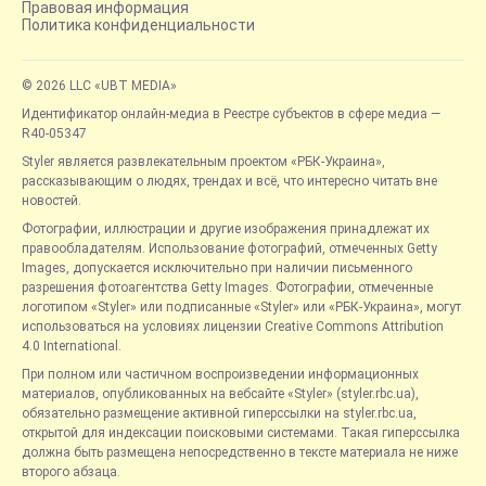
Правовая информация
Политика конфиденциальности
© 2026 LLC «UBT MEDIA»
Идентификатор онлайн-медиа в Реестре субъектов в сфере медиа —
R40-05347
Styler является развлекательным проектом «РБК-Украина»,
рассказывающим о людях, трендах и всё, что интересно читать вне
новостей.
Фотографии, иллюстрации и другие изображения принадлежат их
правообладателям. Использование фотографий, отмеченных Getty
Images, допускается исключительно при наличии письменного
разрешения фотоагентства Getty Images. Фотографии, отмеченные
логотипом «Styler» или подписанные «Styler» или «РБК-Украина», могут
использоваться на условиях лицензии Creative Commons Attribution
4.0 International.
При полном или частичном воспроизведении информационных
материалов, опубликованных на вебсайте «Styler» (styler.rbc.ua),
обязательно размещение активной гиперссылки на styler.rbc.ua,
открытой для индексации поисковыми системами. Такая гиперссылка
должна быть размещена непосредственно в тексте материала не ниже
второго абзаца.