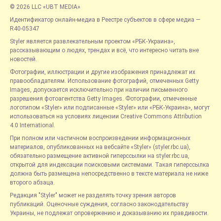
© 2026 LLC «UBT MEDIA»
Идентификатор онлайн-медиа в Реестре субъектов в сфере медиа —
R40-05347
Styler является развлекательным проектом «РБК-Украина»,
рассказывающим о людях, трендах и всё, что интересно читать вне
новостей.
Фотографии, иллюстрации и другие изображения принадлежат их
правообладателям. Использование фотографий, отмеченных Getty
Images, допускается исключительно при наличии письменного
разрешения фотоагентства Getty Images. Фотографии, отмеченные
логотипом «Styler» или подписанные «Styler» или «РБК-Украина», могут
использоваться на условиях лицензии Creative Commons Attribution
4.0 International.
При полном или частичном воспроизведении информационных
материалов, опубликованных на вебсайте «Styler» (styler.rbc.ua),
обязательно размещение активной гиперссылки на styler.rbc.ua,
открытой для индексации поисковыми системами. Такая гиперссылка
должна быть размещена непосредственно в тексте материала не ниже
второго абзаца.
Редакция "Styler" может не разделять точку зрения авторов
публикаций. Оценочные суждения, согласно законодательству
Украины, не подлежат опровержению и доказыванию их правдивости.