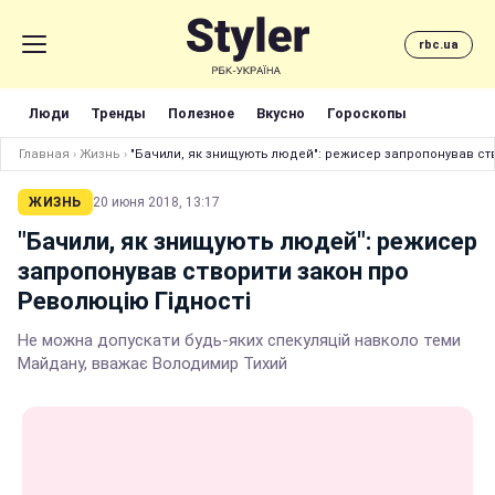
rbc.ua
Люди
Тренды
Полезное
Вкусно
Гороскопы
Главная
›
Жизнь
›
"Бачили, як знищують людей": режисер запропонував ст
ЖИЗНЬ
20 июня 2018, 13:17
"Бачили, як знищують людей": режисер
запропонував створити закон про
Революцію Гідності
Не можна допускати будь-яких спекуляцій навколо теми
Майдану, вважає Володимир Тихий