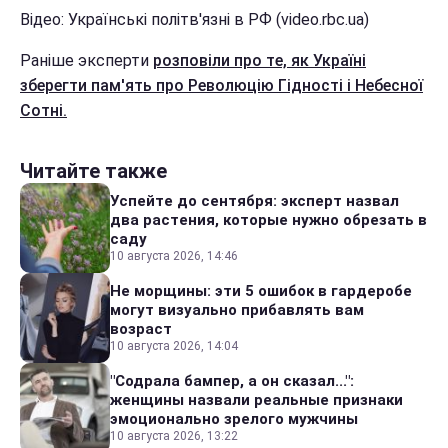
Відео: Українські політв'язні в РФ (video.rbc.ua)
Раніше эксперти
розповіли про те, як Україні
зберегти пам'ять про Революцію Гідності і Небесної
Сотні.
Читайте также
Успейте до сентября: эксперт назвал
два растения, которые нужно обрезать в
саду
10 августа 2026, 14:46
Не морщины: эти 5 ошибок в гардеробе
могут визуально прибавлять вам
возраст
10 августа 2026, 14:04
"Содрала бампер, а он сказал...":
женщины назвали реальные признаки
эмоционально зрелого мужчины
10 августа 2026, 13:22