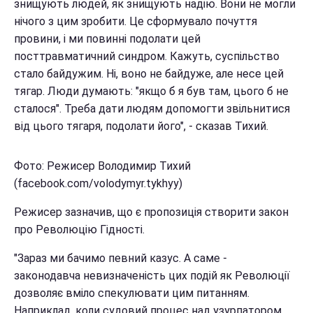
знищують людей, як знищують надію. Вони не могли
нічого з цим зробити. Це сформувало почуття
провини, і ми повинні подолати цей
посттравматичний синдром. Кажуть, суспільство
стало байдужим. Ні, воно не байдуже, але несе цей
тягар. Люди думають: "якщо б я був там, цього б не
сталося". Треба дати людям допомогти звільнитися
від цього тягаря, подолати його", - сказав Тихий.
Фото: Режисер Володимир Тихий
(facebook.com/volodymyr.tykhyy)
Режисер зазначив, що є пропозиція створити закон
про Революцію Гідності.
"Зараз ми бачимо певний казус. А саме -
законодавча невизначеність цих подій як Революції
дозволяє вміло спекулювати цим питанням.
Наприклад, коли судовий процес над узурпатором