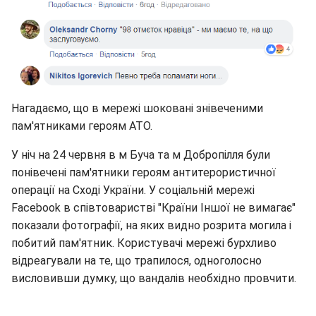
Нагадаємо, що в мережі шоковані знівеченими
пам'ятниками героям АТО.
У ніч на 24 червня в м Буча та м Добропілля були
понівечені пам'ятники героям антитерористичної
операції на Сході України. У соціальній мережі
Facebook в співтоваристві "Країни Іншої не вимагає"
показали фотографії, на яких видно розрита могила і
побитий пам'ятник. Користувачі мережі бурхливо
відреагували на те, що трапилося, одноголосно
висловивши думку, що вандалів необхідно провчити.