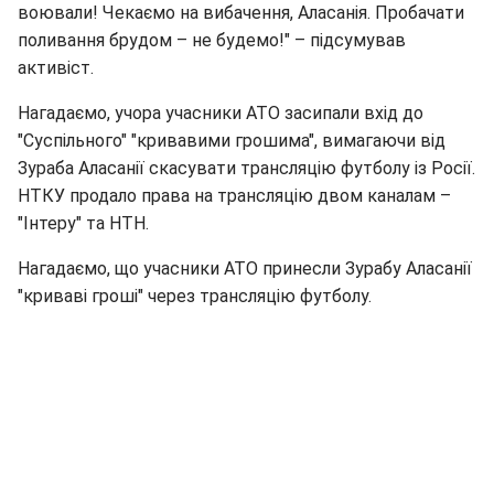
воювали! Чекаємо на вибачення, Аласанія. Пробачати
поливання брудом – не будемо!" – підсумував
активіст.
Нагадаємо, учора учасники АТО засипали вхід до
"Суспільного" "кривавими грошима", вимагаючи від
Зураба Аласанії скасувати трансляцію футболу із Росії.
НТКУ продало права на трансляцію двом каналам –
"Інтеру" та НТН.
Нагадаємо, що учасники АТО принесли Зурабу Аласанії
"криваві гроші" через трансляцію футболу.