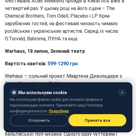
Фестиваль Atlas Weekend пройде в Києві ось вже в
четвертий раз. У цьому році на його сцені – The
Chemical Brothers, Tom Odell, Placebo і LP. Крім
зарубіжних гостей, на фестивалі чекають чимало
російських і українських артистів. Серед їх числа:
O.Torvald, Bahroma, ЛУНА та інші.
Warhaus
, 18 липня, Зелений театр
Вартість квитків:
599-1290 грн
Warhaus — сольний проект Маартена Девольдере з
бельгійської групи Balthazar.
🍪
Мы используем cookie
✕
Маартен вже записав два альбоми – "We Fucked a
Мы используем файлы cookie для анализа трафика и
Flame Into Being" і "Warhaus", що випустив практично
персонализации контента. Прочитайте нашу Политику
один за іншим. До речі, однойменний альбом Warhaus,
конфиденциальности.
Подробнее
на думку багатьох бельгійських меді, став кращою
Отклонить
Принять все
платівкою року і у нього є всі шанси увійти в класику
бельгійської поп-музики. Одного разу чуттєвим і