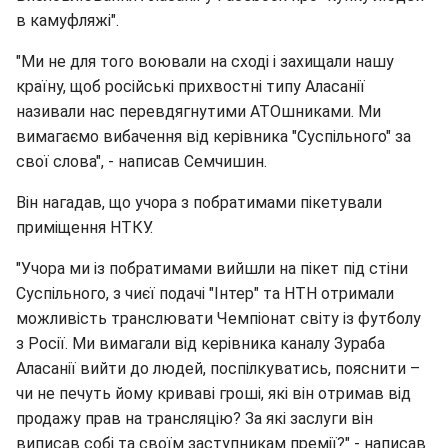
в камуфляжі".
"Ми не для того воювали на сході і захищали нашу
країну, щоб російські прихвостні типу Аласанії
називали нас перевдягнутими АТОшниками. Ми
вимагаємо вибачення від керівника "Суспільного" за
свої слова", - написав Семчишин.
Він нагадав, що учора з побратимами пікетували
приміщення НТКУ.
"Учора ми із побратимами вийшли на пікет під стіни
Суспільного, з чиєї подачі "Інтер" та НТН отримали
можливість транслювати Чемпіонат світу із футболу
з Росії. Ми вимагали від керівника каналу Зураба
Аласанії вийти до людей, поспілкуватись, пояснити –
чи не печуть йому криваві гроші, які він отримав від
продажу прав на трансляцію? За які заслуги він
виписав собі та своїм заступникам премії?" - написав