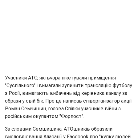
Учасники АТО, які вчора пікетували приміщення
"Суспільного" і вимагали зупинити трансляцію футболу
з Росії, вимагають вибачень від керівника каналу за
образи у свій бік. Про це написав співорганізатор акції
Роман Семчишин, голова Спілки учасників війни з
російським окупантом "Форпост".
За словами Семшишина, АТОшників образили
висловлювання Аласанії у Facebook про "купку людей