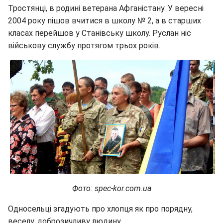
Тростянці, в родині ветерана Афганістану. У вересні
2004 року пішов вчитися в школу № 2, а в старших
класах перейшов у Станівську школу. Руслан ніс
військову службу протягом трьох років.
Фото: spec-kor.com.ua
Односельці згадують про хлопця як про порядну,
веселу, доброзичливу людину.