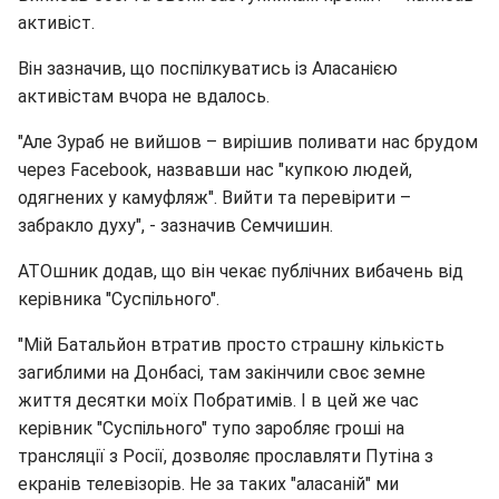
активіст.
Він зазначив, що поспілкуватись із Аласанією
активістам вчора не вдалось.
"Але Зураб не вийшов – вирішив поливати нас брудом
через Facebook, назвавши нас "купкою людей,
одягнених у камуфляж". Вийти та перевірити –
забракло духу", - зазначив Семчишин.
АТОшник додав, що він чекає публічних вибачень від
керівника "Суспільного".
"Мій Батальйон втратив просто страшну кількість
загиблими на Донбасі, там закінчили своє земне
життя десятки моїх Побратимів. І в цей же час
керівник "Суспільного" тупо заробляє гроші на
трансляції з Росії, дозволяє прославляти Путіна з
екранів телевізорів. Не за таких "аласаній" ми