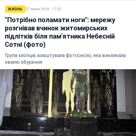
ЖИЗНЬ
27 июня 2018 · 17:52
"Потрібно поламати ноги": мережу
розгнівав вчинок житомирських
підлітків біля пам'ятника Небесній
Сотні (фото)
Група хлопців влаштувала фотосесію, яка викликала
хвилю обурення