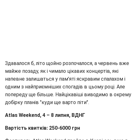
Здавалося б, літо щойно розпочалося, а червень вже
майже позаду, як і чимало цікавих концертів, які
напевне залишаться у пам'яті яскравим спалахом і
одним з найприємніших спогадів в цьому році. Але
попереду ще більше. Найцікавіші виводимо в окрему
добірку планів "куди ще варто піти".
Atlas Weekend,
4
–
8
липня
,
ВДНГ
Вартість квитків
: 250-6000
грн