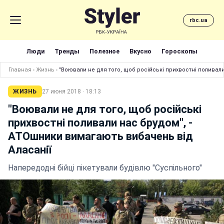
rbc.ua
Люди
Тренды
Полезное
Вкусно
Гороскопы
Главная
›
Жизнь
›
"Воювали не для того, щоб російські прихвостні поливал
ЖИЗНЬ
27 июня 2018 · 18:13
"Воювали не для того, щоб російські
прихвостні поливали нас брудом", -
АТОшники вимагають вибачень від
Аласанії
Напередодні бійці пікетували будівлю "Суспільного"