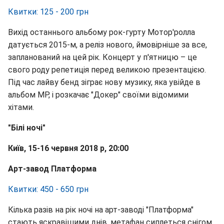
Квитки: 125 - 200 грн
Вихід останнього альбому рок-гурту Мотор'ролла
датується 2015-м, а реліз нового, ймовірніше за все,
запланований на цей рік. Концерт у п'ятницю – це
свого роду репетиція перед великою презентацією.
Під час лайву бенд зіграє нову музику, яка увійде в
альбом МР, і розкачає "Докер" своїми відомими
хітами.
"Білі ночі"
Київ, 15-16 червня 2018 р, 20:00
Арт-завод Платформа
Квитки: 450 - 650 грн
Кілька разів на рік ночі на арт-заводі "Платформа"
стають яскравішими днів, метафан сиплеться снігом