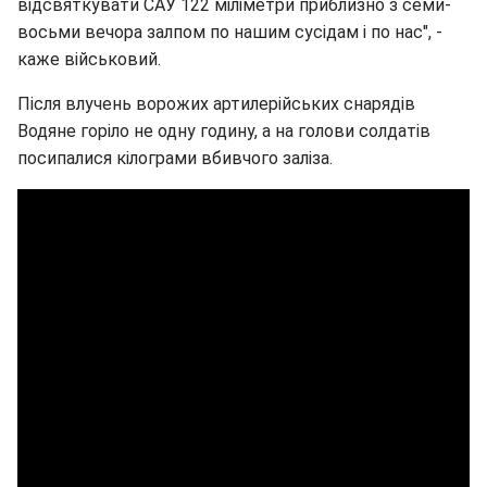
відсвяткувати САУ 122 міліметри приблизно з семи-
восьми вечора залпом по нашим сусідам і по нас", -
каже військовий.
Після влучень ворожих артилерійських снарядів
Водяне горіло не одну годину, а на голови солдатів
посипалися кілограми вбивчого заліза.