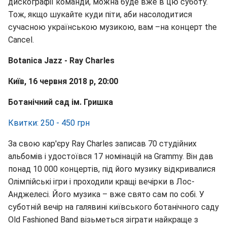
дискографії команди, можна буде вже в цю суботу.
Тож, якщо шукайте куди піти, аби насолодитися
сучасною українською музикою, вам –на концерт the
Cancel.
Botanica Jazz - Ray Charles
Київ, 16 червня 2018 р, 20:00
Ботанічний сад ім. Гришка
Квитки: 250 - 450 грн
За свою кар'єру Ray Charles записав 70 студійних
альбомів і удостоївся 17 номінацій на Grammy. Він дав
понад 10 000 концертів, під його музику відкривалися
Олімпійські ігри і проходили кращі вечірки в Лос-
Анджелесі. Його музика – вже свято сам по собі. У
суботній вечір на галявині київського ботанічного саду
Old Fashioned Band візьметься зіграти найкраще з