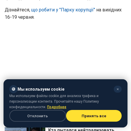
Дізнайтеся,
що робити у "Парку корупції"
на вихідних
16-19 червня.
🍪
Мы используем cookie
✕
Мы используем файлы cookie для анализа трафика и
Відео: Марш рівності в Києві пройде 17 червня
персонализации контента. Прочитайте нашу Политику
конфиденциальности.
Подробнее
Отклонить
Принять все