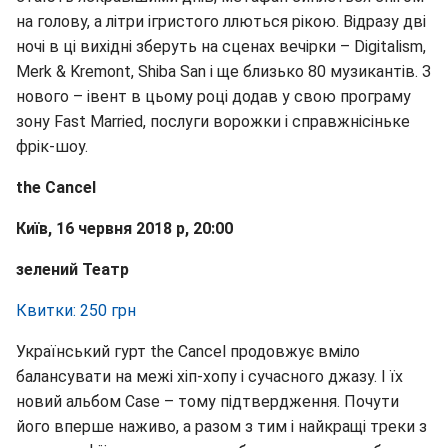
на голову, а літри ігристого ллються рікою. Відразу дві
ночі в ці вихідні зберуть на сценах вечірки – Digitalism,
Merk & Kremont, Shiba San і ще близько 80 музикантів. З
нового – івент в цьому році додав у свою програму
зону Fast Married, послуги ворожки і справжнісіньке
фрік-шоу.
the Cancel
Київ, 16 червня 2018 р, 20:00
зелений Театр
Квитки: 250 грн
Український гурт the Cancel продовжує вміло
балансувати на межі хіп-хопу і сучасного джазу. І їх
новий альбом Case – тому підтвердження. Почути
його вперше наживо, а разом з тим і найкращі треки з