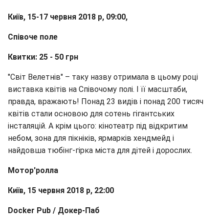
Київ, 15-17 червня 2018 р
, 09:00,
Співоче поле
Квитки: 25 - 50 грн
"Світ Велетнів" – таку назву отримала в цьому році
виставка квітів на Співочому полі. І її масштаби,
правда, вражають! Понад 23 видів і понад 200 тисяч
квітів стали основою для сотень гігантських
інсталяцій. А крім цього: кінотеатр під відкритим
небом, зона для пікніків, ярмарків хендмейд і
найдовша тюбінг-гірка міста для дітей і дорослих.
Мотор'ролла
Київ, 15 червня 2018 р, 22:00
Docker Pub /
Докер-Паб