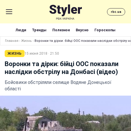
rbc.ua
Люди
Тренды
Полезное
Вкусно
Гороскопы
Главная
›
Жизнь
›
Воронки та дірки: бійці ООС показали наслідки обстрілу н
ЖИЗНЬ
15 июня 2018 · 21:50
Воронки та дірки: бійці ООС показали
наслідки обстрілу на Донбасі (відео)
Бойовики обстріляли селище Водяне Донецької
області