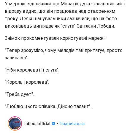
У мережі відзначили, що Монатік дуже талановитий, і
відразу видно, що він працював над створенням
треку. Деякі шанувальники зазначили, що на фото
виконавець виглядає як "слуга" Світлани Лободи.
Знімок прокоментували користувачі мережі:
"Тепер зрозуміло, чому мелодія так притягує, просто
залипаєш".
"Ніби королева і її слуга".
"Король і королева".
"Треба дует".
"Люблю цього співака. Дійсно талант".