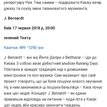
репертуару Рея. Тим самим – подарувати Києву вечір
джазу та соулу, імені талановитого музиканта.
J. Bernardt
Київ 17 червня 2018 р, 20:00
зелений Театр
Квитки: 499 -1290 грн
J. Bernardt – він же Йінте Депре з Balthazar – їде до
Києва. З собою везе дебютний альбом Running Days.
Платівка в кращих традиціях інді з домішками
електроніки та поп-музики. Сам музикант про свій
проект говорить, що це були пошуки нового звучання.
Ну, а чим закінчилися ці пошуки бельгійця – Київ почує
вже цієї неділі. Концерт J. Bernardt – як єдина
правильна відповідь на питання – куди піти у Києві
цієї неділі, аби красиво закінчити тиждень.