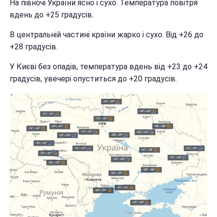
На півночі України ясно і сухо. Температура повітря
вдень до +25 градусів.
В центральній частині країни жарко і сухо. Від +26 до
+28 градусів.
У Києві без опадів, температура вдень від +23 до +24
градусів, увечері опуститься до +20 градусів.