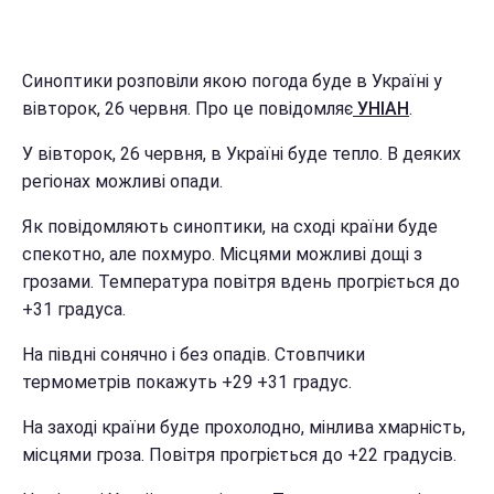
Синоптики розповіли якою погода буде в Україні у
вівторок, 26 червня. Про це повідомляє
УНІАН
.
У вівторок, 26 червня, в Україні буде тепло. В деяких
регіонах можливі опади.
Як повідомляють синоптики, на сході країни буде
спекотно, але похмуро. Місцями можливі дощі з
грозами. Температура повітря вдень прогріється до
+31 градуса.
На півдні сонячно і без опадів. Стовпчики
термометрів покажуть +29 +31 градус.
На заході країни буде прохолодно, мінлива хмарність,
місцями гроза. Повітря прогріється до +22 градусів.