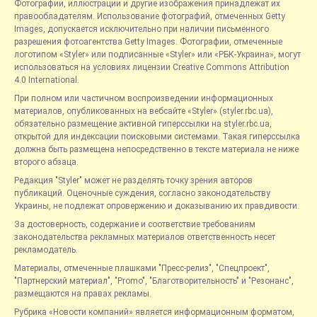
Фотографии, иллюстрации и другие изображения принадлежат их
правообладателям. Использование фотографий, отмеченных Getty
Images, допускается исключительно при наличии письменного
разрешения фотоагентства Getty Images. Фотографии, отмеченные
логотипом «Styler» или подписанные «Styler» или «РБК-Украина», могут
использоваться на условиях лицензии Creative Commons Attribution
4.0 International.
При полном или частичном воспроизведении информационных
материалов, опубликованных на вебсайте «Styler» (styler.rbc.ua),
обязательно размещение активной гиперссылки на styler.rbc.ua,
открытой для индексации поисковыми системами. Такая гиперссылка
должна быть размещена непосредственно в тексте материала не ниже
второго абзаца.
Редакция "Styler" может не разделять точку зрения авторов
публикаций. Оценочные суждения, согласно законодательству
Украины, не подлежат опровержению и доказыванию их правдивости.
За достоверность, содержание и соответствие требованиям
законодательства рекламных материалов ответственность несет
рекламодатель.
Материалы, отмеченные плашками "Пресс-релиз", "Спецпроект",
"Партнерский материал", "Promo", "Благотворительность" и "Резонанс",
размещаются на правах рекламы.
Рубрика «Новости компаний» является информационным форматом,