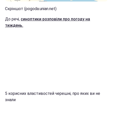
Скріншот (pogoda.unian.net)
До речі,
синоптики розповіли про погоду на
тиждень.
5 корисних властивостей черешні, про яких ви не
знали