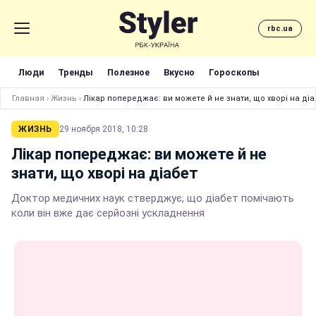
rbc.ua
Люди
Тренды
Полезное
Вкусно
Гороскопы
Главная
›
Жизнь
›
Лікар попереджає: ви можете й не знати, що хворі на діа
ЖИЗНЬ
29 ноября 2018, 10:28
Лікар попереджає: ви можете й не
знати, що хворі на діабет
Доктор медичних наук стверджує, що діабет помічають
коли він вже дає серйозні ускладнення