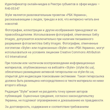
Идентификатор онлайн-медиа в Реестре субъектов в сфере медиа —
R40-05347
Styler является развлекательным проектом «РБК-Украина»,
рассказывающим о людях, трендах и всё, что интересно читать вне
новостей.
Фотографии, иллюстрации и другие изображения принадлежат их
правообладателям. Использование фотографий, отмеченных Getty
Images, допускается исключительно при наличии письменного
разрешения фотоагентства Getty Images. Фотографии, отмеченные
логотипом «Styler» или подписанные «Styler» или «РБК-Украина», могут
использоваться на условиях лицензии Creative Commons Attribution
4.0 International.
При полном или частичном воспроизведении информационных
материалов, опубликованных на вебсайте «Styler» (styler.rbc.ua),
обязательно размещение активной гиперссылки на styler.rbc.ua,
открытой для индексации поисковыми системами. Такая гиперссылка
должна быть размещена непосредственно в тексте материала не ниже
второго абзаца.
Редакция "Styler" может не разделять точку зрения авторов
публикаций. Оценочные суждения, согласно законодательству
Украины, не подлежат опровержению и доказыванию их правдивости.
За достоверность, содержание и соответствие требованиям