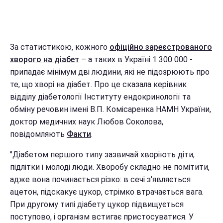
За статистикою, кожного
офіційно зареєстрованого
хворого на діабет
– а таких в Україні 1 300 000 -
припадає мінімум дві людини, які не підозрюють про
те, що хворі на діабет. Про це сказала керівник
відділу діабетології Інституту ендокринології та
обміну речовин імені В.П. Комісаренка НАМН України,
доктор медичних наук Любов Соколова,
повідомляють
Факти
.
"Діабетом першого типу зазвичай хворіють діти,
підлітки і молоді люди. Хворобу складно не помітити,
адже вона починається різко: в сечі з'являється
ацетон, підскакує цукор, стрімко втрачається вага.
При другому типі діабету цукор підвищується
поступово, і організм встигає пристосуватися. У