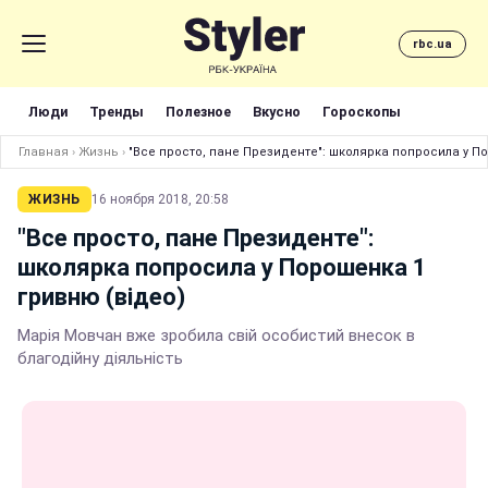
rbc.ua
Люди
Тренды
Полезное
Вкусно
Гороскопы
Главная
›
Жизнь
›
"Все просто, пане Президенте": школярка попросила у П
ЖИЗНЬ
16 ноября 2018, 20:58
"Все просто, пане Президенте":
школярка попросила у Порошенка 1
гривню (відео)
Марія Мовчан вже зробила свій особистий внесок в
благодійну діяльність