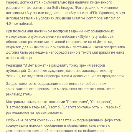
Images, допускается исключительно при наличии письменного
разрешения фотоагентства Getty Images. Фотографии, отмеченные
логотипом «Styler» или подписанные «Styler» или «РБК-Украина», могут
использоваться на условиях лицензии Creative Commons Attribution
4.0 International.
При полном или частичном воспроизведении информационных
материалов, опубликованных на вебсайте «Styler» (styler.rbc.ua),
обязательно размещение активной гиперссылки на styler.rbc.ua,
открытой для индексации поисковыми системами. Такая гиперссылка
должна быть размещена непосредственно в тексте материала не ниже
второго абзаца.
Редакция "Styler" может не разделять точку зрения авторов
публикаций. Оценочные суждения, согласно законодательству
Украины, не подлежат опровержению и доказыванию их правдивости.
За достоверность, содержание и соответствие требованиям
законодательства рекламных материалов ответственность несет
рекламодатель.
Материалы, отмеченные плашками "Пресс-релиз", "Спецпроект",
"Партнерский материал", "Promo", "Благотворительность" и "Резонанс",
размещаются на правах рекламы.
Рубрика «Новости компаний» является информационным форматом,
содержащим новости, сообщения и объявления, связанные с
деятельностью компаний, и основывается на информации,