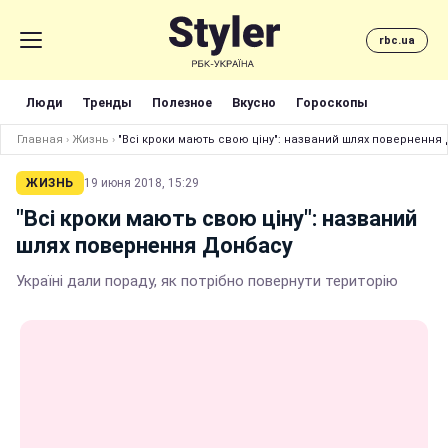
rbc.ua
Люди
Тренды
Полезное
Вкусно
Гороскопы
Главная
›
Жизнь
›
"Всі кроки мають свою ціну": названий шлях повернення
ЖИЗНЬ
19 июня 2018, 15:29
"Всі кроки мають свою ціну": названий
шлях повернення Донбасу
Україні дали пораду, як потрібно повернути територію