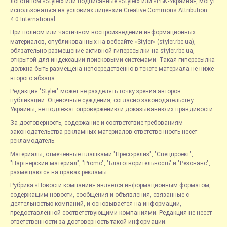
логотипом «Styler» или подписанные «Styler» или «РБК-Украина», могут
использоваться на условиях лицензии Creative Commons Attribution
4.0 International.
При полном или частичном воспроизведении информационных
материалов, опубликованных на вебсайте «Styler» (styler.rbc.ua),
обязательно размещение активной гиперссылки на styler.rbc.ua,
открытой для индексации поисковыми системами. Такая гиперссылка
должна быть размещена непосредственно в тексте материала не ниже
второго абзаца.
Редакция "Styler" может не разделять точку зрения авторов
публикаций. Оценочные суждения, согласно законодательству
Украины, не подлежат опровержению и доказыванию их правдивости.
За достоверность, содержание и соответствие требованиям
законодательства рекламных материалов ответственность несет
рекламодатель.
Материалы, отмеченные плашками "Пресс-релиз", "Спецпроект",
"Партнерский материал", "Promo", "Благотворительность" и "Резонанс",
размещаются на правах рекламы.
Рубрика «Новости компаний» является информационным форматом,
содержащим новости, сообщения и объявления, связанные с
деятельностью компаний, и основывается на информации,
предоставленной соответствующими компаниями. Редакция не несет
ответственности за достоверность такой информации.