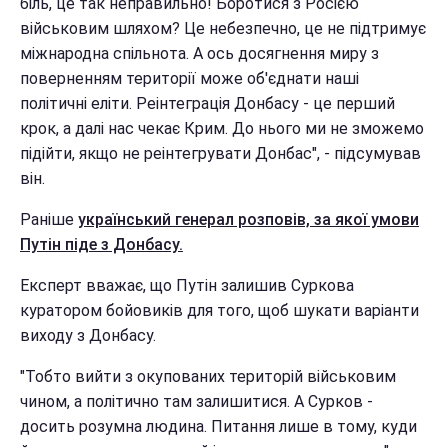
біль, це так неправильно! Боротися з Росією
військовим шляхом? Це небезпечно, це не підтримує
міжнародна спільнота. А ось досягнення миру з
поверненням території може об'єднати наші
політичні еліти. Реінтеграція Донбасу - це перший
крок, а далі нас чекає Крим. До нього ми не зможемо
підійти, якщо не реінтегрувати Донбас", - підсумував
він.
Раніше
український генерал розповів, за якої умови
Путін піде з Донбасу.
Експерт вважає, що Путін залишив Суркова
куратором бойовиків для того, щоб шукати варіанти
виходу з Донбасу.
"Тобто вийти з окупованих територій військовим
чином, а політично там залишитися. А Сурков -
досить розумна людина. Питання лише в тому, куди