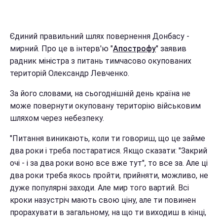
Єдиний правильний шлях повернення Донбасу -
мирний. Про це в інтерв'ю "
Апострофу
" заявив
радник міністра з питань тимчасово окупованих
територій Олександр Левченко.
За його словами, на сьогоднішній день країна не
може повернути окуповану територію військовим
шляхом через небезпеку.
"Питання виникають, коли ти говориш, що це займе
два роки і треба постаратися. Якщо сказати: "Закрий
очі - і за два роки воно все вже тут", то все за. Але ці
два роки треба якось пройти, прийняти, можливо, не
дуже популярні заходи. Але мир того вартий. Всі
кроки назустріч мають свою ціну, але ти повинен
прорахувати в загальному, на що ти виходиш в кінці,