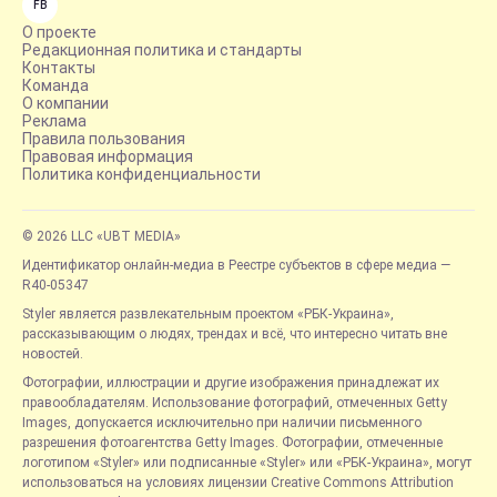
FB
О проекте
Редакционная политика и стандарты
Контакты
Команда
О компании
Реклама
Правила пользования
Правовая информация
Политика конфиденциальности
© 2026 LLC «UBT MEDIA»
Идентификатор онлайн-медиа в Реестре субъектов в сфере медиа —
R40-05347
Styler является развлекательным проектом «РБК-Украина»,
рассказывающим о людях, трендах и всё, что интересно читать вне
новостей.
Фотографии, иллюстрации и другие изображения принадлежат их
правообладателям. Использование фотографий, отмеченных Getty
Images, допускается исключительно при наличии письменного
разрешения фотоагентства Getty Images. Фотографии, отмеченные
логотипом «Styler» или подписанные «Styler» или «РБК-Украина», могут
использоваться на условиях лицензии Creative Commons Attribution