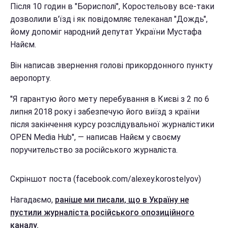
Після 10 годин в "Борисполі", Коростельову все-таки
дозволили в'їзд і як повідомляє телеканал "Дождь",
йому допоміг народний депутат України Мустафа
Найєм.
Він написав звернення голові прикордонного пункту
аеропорту.
"Я гарантую його мету перебування в Києві з 2 по 6
липня 2018 року і забезпечую його виїзд з країни
після закінчення курсу розслідувальної журналістики
OPEN Media Hub", — написав Найєм у своєму
поручительство за російського журналіста.
Скріншот поста (facebook.com/alexey.korostelyov)
Нагадаємо,
раніше ми писали, що в Україну не
пустили журналіста російського опозиційного
каналу.