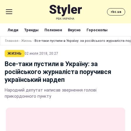
rbc.ua
Люди
Тренды
Полезное
Вкусно
Гороскопы
Главная
›
Жизнь
›
Все-таки пустили в Україну: за російського журналіста п
ЖИЗНЬ
02 июля 2018, 20:27
Все-таки пустили в Україну: за
російського журналіста поручився
український нардеп
Народний депутат написав звернення голові
прикордонного пункту