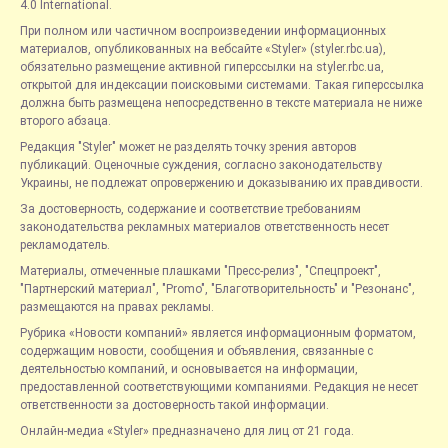
4.0 International.
При полном или частичном воспроизведении информационных
материалов, опубликованных на вебсайте «Styler» (styler.rbc.ua),
обязательно размещение активной гиперссылки на styler.rbc.ua,
открытой для индексации поисковыми системами. Такая гиперссылка
должна быть размещена непосредственно в тексте материала не ниже
второго абзаца.
Редакция "Styler" может не разделять точку зрения авторов
публикаций. Оценочные суждения, согласно законодательству
Украины, не подлежат опровержению и доказыванию их правдивости.
За достоверность, содержание и соответствие требованиям
законодательства рекламных материалов ответственность несет
рекламодатель.
Материалы, отмеченные плашками "Пресс-релиз", "Спецпроект",
"Партнерский материал", "Promo", "Благотворительность" и "Резонанс",
размещаются на правах рекламы.
Рубрика «Новости компаний» является информационным форматом,
содержащим новости, сообщения и объявления, связанные с
деятельностью компаний, и основывается на информации,
предоставленной соответствующими компаниями. Редакция не несет
ответственности за достоверность такой информации.
Онлайн-медиа «Styler» предназначено для лиц от 21 года.