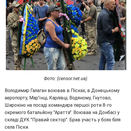
Фото: (censor.net.ua)
Володимир Галаган воював в Пісках, в Донецькому
аеропорту, Мар'їнці, Карлівці, Водяному, Гнутово,
Широкіно на посаді командира першої роти 8-го
окремого батальйону "Аратта". Воював на Донбасі у
складі ДУК "Правий сектор". Брав участь у боях біля
села Піски.