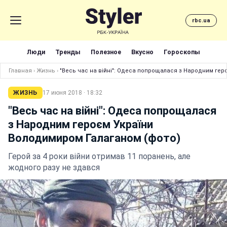
rbc.ua
Люди
Тренды
Полезное
Вкусно
Гороскопы
Главная
›
Жизнь
›
"Весь час на війні": Одеса попрощалася з Народним гер
ЖИЗНЬ
17 июня 2018 · 18:32
"Весь час на війні": Одеса попрощалася
з Народним героєм України
Володимиром Галаганом (фото)
Герой за 4 роки війни отримав 11 поранень, але
жодного разу не здався