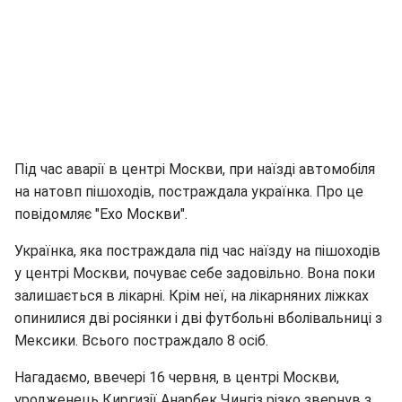
Під час аварії в центрі Москви, при наїзді автомобіля
на натовп пішоходів, постраждала українка. Про це
повідомляє "Ехо Москви".
Українка, яка постраждала під час наїзду на пішоходів
у центрі Москви, почуває себе задовільно. Вона поки
залишається в лікарні. Крім неї, на лікарняних ліжках
опинилися дві росіянки і дві футбольні вболівальниці з
Мексики. Всього постраждало 8 осіб.
Нагадаємо, ввечері 16 червня, в центрі Москви,
уродженець Киргизії Анарбек Чингіз різко звернув з