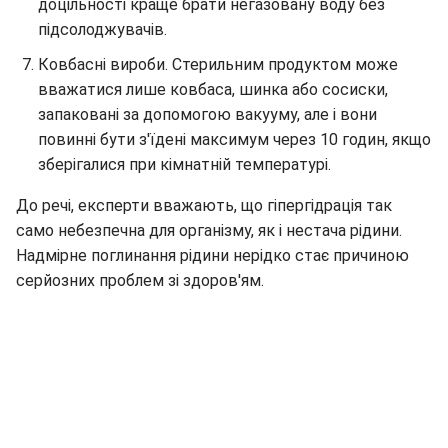
доцільності краще брати негазовану воду без
підсолоджувачів.
Ковбасні вироби. Стерильним продуктом може
вважатися лише ковбаса, шинка або сосиски,
запаковані за допомогою вакууму, але і вони
повинні бути з'їдені максимум через 10 годин, якщо
зберігалися при кімнатній температурі.
До речі, експерти вважають, що гіпергідрація так
само небезпечна для організму, як і нестача рідини.
Надмірне поглинання рідини нерідко стає причиною
серйозних проблем зі здоров'ям.