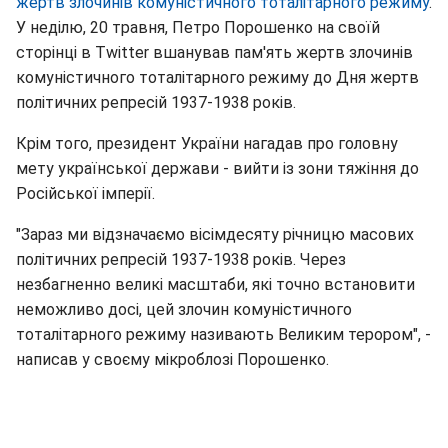
жертв злочинів комуністичного тоталітарного режиму
.
У неділю, 20 травня, Петро Порошенко на своїй
сторінці в Twitter вшанував пам'ять жертв злочинів
комуністичного тоталітарного режиму до Дня жертв
політичних репресій 1937-1938 років.
Крім того, президент України нагадав про головну
мету української держави - вийти із зони тяжіння до
Російської імперії.
"Зараз ми відзначаємо вісімдесяту річницю масових
політичних репресій 1937-1938 років. Через
незбагненно великі масштаби, які точно встановити
неможливо досі, цей злочин комуністичного
тоталітарного режиму називають Великим терором", -
написав у своєму мікроблозі Порошенко.