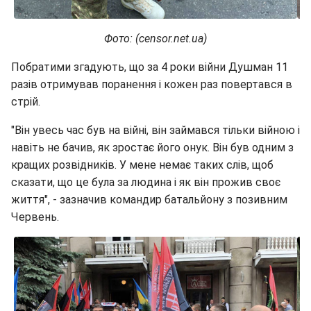
Фото: (censor.net.ua)
Побратими згадують, що за 4 роки війни Душман 11
разів отримував поранення і кожен раз повертався в
стрій.
"Він увесь час був на війні, він займався тільки війною і
навіть не бачив, як зростає його онук. Він був одним з
кращих розвідників. У мене немає таких слів, щоб
сказати, що це була за людина і як він прожив своє
життя", - зазначив командир батальйону з позивним
Червень.