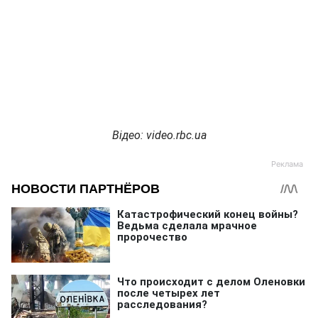
Відео: video.rbc.ua