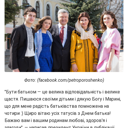
Фото: (facebook.com/petroporoshenko)
"Бути батьком — це велика відповідальність і велике
щастя. Пишаюся своїми дітьми і дякую Богу і Марині,
що для мене радість батьківства помножена на
чотири :) Щиро вітаю усіх татусів з Днем батька!
Бажаю вам і вашим родинам любові, здоров'я і
злагоди", — написав президент України в публікації.