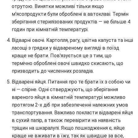
отрутою. Винятки можливі тільки якщо
м'ясопродукти були оброблені в автоклаві. Термін
зберігання стерилізованих продуктів — не більше 4
годин при кімнатній температурі.
Відварні овочі. Картопля, рагу, цвітна капуста та інші
ласощі з грядки у відвареному вигляді в поїзд
краще не брати. Пов'язується це з тим, що
термічно оброблені овочі швидко скисають, що
призводить до численних розладів.
Відварені яйця. Питання про те брати їх з собою чи
ні — спірне. Одні стверджують, що зберігання
вареного яйця в кімнатній температурі можливо
протягом 2-х діб при забезпеченні належних умов
транспортування. Важливо покласти відварені яйця
в сухий папір, а також перевірити на наявність
тріщин на шкаралупі. Якщо пошкодження є, яйце
краще не вживати в їжу, так як швидше за все,