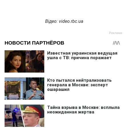
Відео: video.rbc.ua