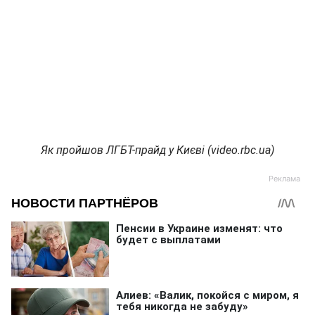
Як пройшов ЛГБТ-прайд у Києві (video.rbc.ua)