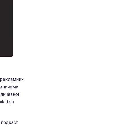
в рекламних
давничому
еличезної
kidz, і
а подкаст