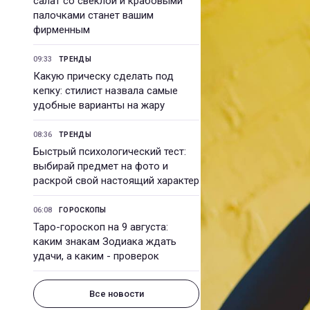
салат со свеклой и крабовыми
палочками станет вашим
фирменным
09:33
ТРЕНДЫ
Какую прическу сделать под
кепку: стилист назвала самые
удобные варианты на жару
08:36
ТРЕНДЫ
Быстрый психологический тест:
выбирай предмет на фото и
раскрой свой настоящий характер
06:08
ГОРОСКОПЫ
Таро-гороскоп на 9 августа:
каким знакам Зодиака ждать
удачи, а каким - проверок
Все новости