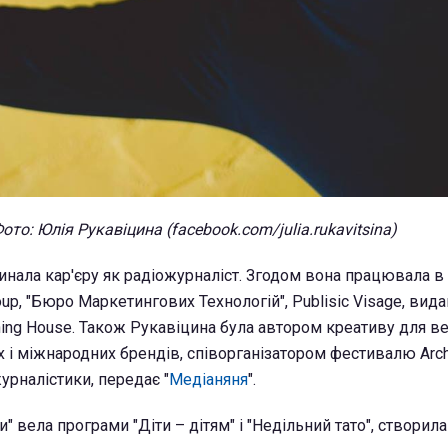
ото: Юлія Рукавіцина (facebook.com/julia.rukavitsina)
инала кар'єру як радіожурналіст. Згодом вона працювала 
roup, "Бюро Маркетингових Технологій", Publisic Visage, ви
shing House. Також Рукавіцина була автором креативу для в
х і міжнародних брендів, співорганізатором фестивалю Archi
урналістики, передає "
Медіаняня
".
и" вела програми "Діти – дітям" і "Недільний тато", створил