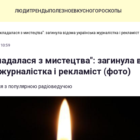
ЛЮДИ
ТРЕНДЫ
ПОЛЕЗНОЕ
ВКУСНО
ГОРОСКОПЫ
кладалася з мистецтва": загинула відома українська журналістка і рекламіст
 10:59
адалася з мистецтва": загинула 
журналістка і рекламіст (фото)
ся з популярною радіоведучою