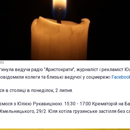
elz
гинула ведуча радіо "Аристократи", журналіст і рекламіст Ю
повідомили колеги та близькі ведучої у соцмережі
Faceboo
 в столиці в понеділок, 2 липня.
аємося з Юлією Рукавиціною. 15:30 - 17:00 Крематорій на Б
Хмельницького, 29/2. Юля хотіла грузинське застілля без слі