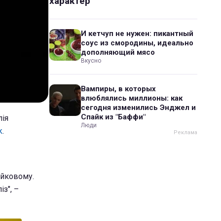
характер
И кетчуп не нужен: пикантный
соус из смородины, идеально
дополняющий мясо
Вкусно
Вампиры, в которых
влюблялись миллионы: как
сегодня изменились Энджел и
Спайк из "Баффи"
лія
Люди
k
.
айковому.
з", –