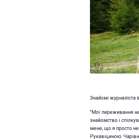
Знайомі журналіста 
"Мої переживання не
знайомство і спілку
мене, що я просто н
Рукавіциною. Чарівно