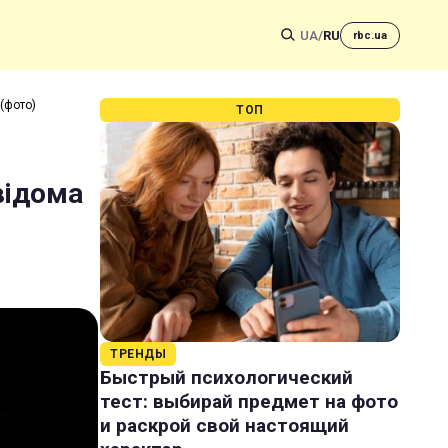
UA
/
RU
rbc.ua
 (фото)
ТОП
відома
ТРЕНДЫ
Быстрый психологический
тест: выбирай предмет на фото
и раскрой свой настоящий