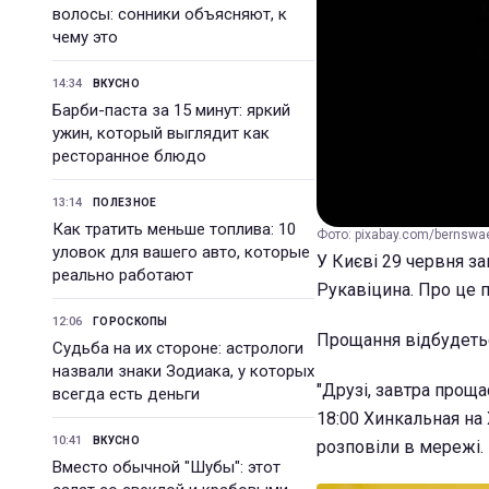
волосы: сонники объясняют, к
чему это
14:34
ВКУСНО
Барби-паста за 15 минут: яркий
ужин, который выглядит как
ресторанное блюдо
13:14
ПОЛЕЗНОЕ
Как тратить меньше топлива: 10
Фото: pixabay.com/bernswa
уловок для вашего авто, которые
У Києві 29 червня за
реально работают
Рукавіцина. Про це 
12:06
ГОРОСКОПЫ
Прощання відбудеться
Судьба на их стороне: астрологи
назвали знаки Зодиака, у которых
"Друзі, завтра прощ
всегда есть деньги
18:00 Хинкальная на 
10:41
ВКУСНО
розповіли в мережі.
Вместо обычной "Шубы": этот