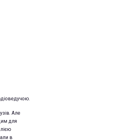
радіоведучою.
узів. Але
щим для
Юлією
сали в