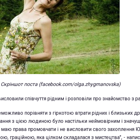
Скріншот поста (facebook.com/olga.zhygmanovska)
висловили співчуття рідним і розповіли про знайомство з 
можливо порівняти з гіркотою втрати рідних і близьких др
вання з цією людиною було настільки неймовірним і значу
е маю права промовчати і не висловити свого захоплення 
ю, граційною, яка цілком складалася з мистецтва", - напи