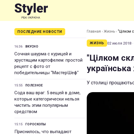
Главная
›
Жизнь
›
"Цілком с
ПОСЛЕДНИЕ НОВОСТИ
02 июля 2018 ·
ЖИЗНЬ
16:36
ВКУСНО
Сочная шаурма с курицей и
"Цілком скл
хрустящим картофелем: простой
українська 
рецепт с фото от
победительницы "МастерШеф"
У столиці прощають
15:55
ПОЛЕЗНОЕ
Сода ваш враг: 5 вещей в доме,
которые категорически нельзя
чистить этим популярным
средством
15:15
ГОРОСКОПЫ
Приснилось, что выпадают