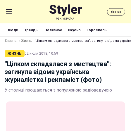
rbc.ua
Люди
Тренды
Полезное
Вкусно
Гороскопы
Главная
›
Жизнь
›
"Цілком складалася з мистецтва": загинула відома українс
ЖИЗНЬ
02 июля 2018, 10:59
"Цілком складалася з мистецтва":
загинула відома українська
журналістка і рекламіст (фото)
У столиці прощаються з популярною радіоведучою