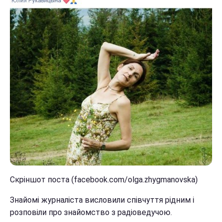
Скріншот поста (facebook.com/olga.zhygmanovska)
Знайомі журналіста висловили співчуття рідним і
розповіли про знайомство з радіоведучою.