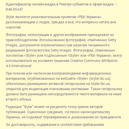
Идентификатор онлайн-медиа в Реестре субъектов в сфере медиа —
R40-05347
Styler является развлекательным проектом «РБК-Украина»,
рассказывающим о людях, трендах и всё, что интересно читать вне
новостей.
Фотографии, иллюстрации и другие изображения принадлежат их
правообладателям. Использование фотографий, отмеченных Getty
Images, допускается исключительно при наличии письменного
разрешения фотоагентства Getty Images. Фотографии, отмеченные
логотипом «Styler» или подписанные «Styler» или «РБК-Украина», могут
использоваться на условиях лицензии Creative Commons Attribution
4.0 International.
При полном или частичном воспроизведении информационных
материалов, опубликованных на вебсайте «Styler» (styler.rbc.ua),
обязательно размещение активной гиперссылки на styler.rbc.ua,
открытой для индексации поисковыми системами. Такая гиперссылка
должна быть размещена непосредственно в тексте материала не ниже
второго абзаца.
Редакция "Styler" может не разделять точку зрения авторов
публикаций. Оценочные суждения, согласно законодательству
Украины, не подлежат опровержению и доказыванию их правдивости.
За достоверность, содержание и соответствие требованиям