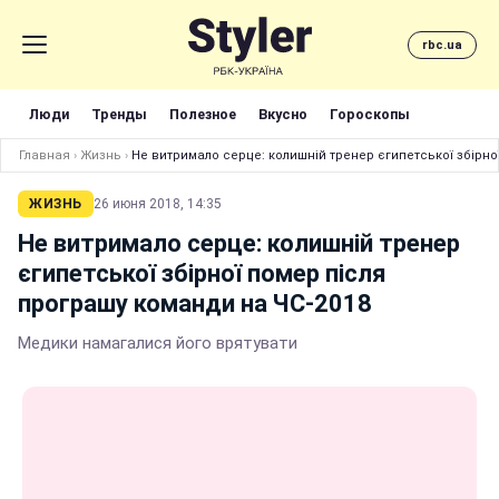
rbc.ua
Люди
Тренды
Полезное
Вкусно
Гороскопы
Главная
›
Жизнь
›
Не витримало серце: колишній тренер єгипетської збірно
ЖИЗНЬ
26 июня 2018, 14:35
Не витримало серце: колишній тренер
єгипетської збірної помер після
програшу команди на ЧС-2018
Медики намагалися його врятувати