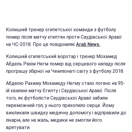
Колишній тренер єгипетської команди з футболу
помер після матчу єгиптян проти Саудівської Аравії
на ЧС-2018. Про це повідомляє
Arab News.
Колишній єгипетський воротар і тренер Мохамед
Абдель Рахім Негм помер від серцевого нападу після
програшу збірної на Чемпіонаті світу з футболу 2018.
Абделю Рахиму Мохамеду Негму стало погано на 95-
ій хвилині матчу Єгипту і Саудівської Аравії. Після
того, як футболісти Саудівської Аравії забили
переможний гол, у нього прихопило серце. Йому
викликали швидку медичну допомогу і відправили до
лікарні, але на жаль, медики не змогли його
врятувати.