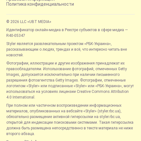
Политика конфиденциальности
© 2026 LLC «UBT MEDIA»
Идентификатор онлайн-медиа в Реестре субъектов в сфере медиа —
R40-05347
Styler является развлекательным проектом «РБК-Украина»,
рассказывающим о людях, трендах и всё, что интересно читать вне
новостей.
Фотографии, иллюстрации и другие изображения принадлежат их
правообладателям. Использование фотографий, отмеченных Getty
Images, допускается исключительно при наличии письменного
разрешения фотоагентства Getty Images. Фотографии, отмеченные
логотипом «Styler» или подписанные «Styler» или «РБК-Украина», могут
использоваться на условиях лицензии Creative Commons Attribution
4.0 International.
При полном или частичном воспроизведении информационных
материалов, опубликованных на вебсайте «Styler» (styler.rbc.ua),
обязательно размещение активной гиперссылки на styler.rbc.ua,
открытой для индексации поисковыми системами. Такая гиперссылка
должна быть размещена непосредственно в тексте материала не ниже
второго абзаца.