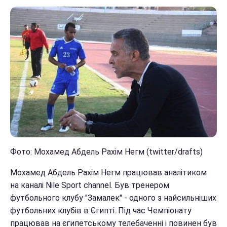
Фото: Мохамед Абдель Рахім Негм (twitter/drafts)
Мохамед Абдель Рахім Негм працював аналітиком
на каналі Nile Sport channel. Був тренером
футбольного клубу "Замалек" - одного з найсильніших
футбольних клубів в Єгипті. Під час Чемпіонату
працював на єгипетському телебаченні і повинен був