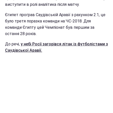
виступити в ролі аналітика після матчу.
Єгипет програв Саудівській Аравії з рахунком 2:1, це
було третя поразка команди на ЧС-2018. Для
команди Єгипту цей Чемпіонат був першим за
останні 28 років.
До речі,
у небі Росії загорівся літак із футболістами з
Саудівської Аравії.