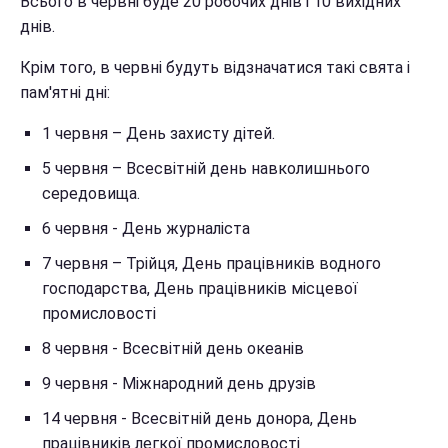
Всього в червні буде 20 робочих днів і 10 вихідних
днів.
Крім того, в червні будуть відзначатися такі свята і
пам'ятні дні:
1 червня – День захисту дітей.
5 червня – Всесвітній день навколишнього
середовища.
6 червня - День журналіста
7 червня – Трійця, День працівників водного
господарства, День працівників місцевої
промисловості
8 червня - Всесвітній день океанів
9 червня - Міжнародний день друзів
14 червня - Всесвітній день донора, День
працівників легкої промисловості