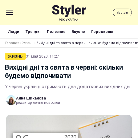
rbc.ua
Люди
Тренды
Полезное
Вкусно
Гороскопы
Главная
›
Жизнь
›
Вихідні дні та свята в червні: скільки будемо відпочиват
ЖИЗНЬ
31 мая 2020, 11:27
Вихідні дні та свята в червні: скільки
будемо відпочивати
У червні українці отримають два додаткових вихідних дні
Анна Шиканова
редактор ленты новостей