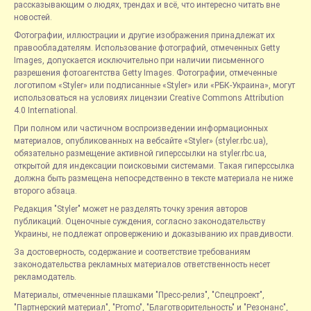
рассказывающим о людях, трендах и всё, что интересно читать вне
новостей.
Фотографии, иллюстрации и другие изображения принадлежат их
правообладателям. Использование фотографий, отмеченных Getty
Images, допускается исключительно при наличии письменного
разрешения фотоагентства Getty Images. Фотографии, отмеченные
логотипом «Styler» или подписанные «Styler» или «РБК-Украина», могут
использоваться на условиях лицензии Creative Commons Attribution
4.0 International.
При полном или частичном воспроизведении информационных
материалов, опубликованных на вебсайте «Styler» (styler.rbc.ua),
обязательно размещение активной гиперссылки на styler.rbc.ua,
открытой для индексации поисковыми системами. Такая гиперссылка
должна быть размещена непосредственно в тексте материала не ниже
второго абзаца.
Редакция "Styler" может не разделять точку зрения авторов
публикаций. Оценочные суждения, согласно законодательству
Украины, не подлежат опровержению и доказыванию их правдивости.
За достоверность, содержание и соответствие требованиям
законодательства рекламных материалов ответственность несет
рекламодатель.
Материалы, отмеченные плашками "Пресс-релиз", "Спецпроект",
"Партнерский материал", "Promo", "Благотворительность" и "Резонанс",