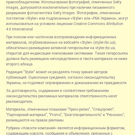
правообладателям. Использование фотографий, отмеченных Getty
Images, допускается исключительно при наличии письменного
разрешения фотоагентства Getty Images. Фотографии, отмеченные
логотипом «Styler» или подписанные «Styler» или «РБК-Украина», могут
использоваться на условиях лицензии Creative Commons Attribution
4.0 International.
При полном или частичном воспроизведении информационных
материалов, опубликованных на вебсайте «Styler» (styler.rbc.ua),
обязательно размещение активной гиперссылки на styler.rbc.ua,
открытой для индексации поисковыми системами. Такая гиперссылка
должна быть размещена непосредственно в тексте материала не ниже
второго абзаца.
Редакция "Styler" может не разделять точку зрения авторов
публикаций. Оценочные суждения, согласно законодательству
Украины, не подлежат опровержению и доказыванию их правдивости.
За достоверность, содержание и соответствие требованиям
законодательства рекламных материалов ответственность несет
рекламодатель.
Материалы, отмеченные плашками "Пресс-релиз", "Спецпроект",
"Партнерский материал", "Promo", "Благотворительность" и "Резонанс",
размещаются на правах рекламы.
Рубрика «Новости компаний» является информационным форматом,
содержащим новости, сообщения и объявления, связанные с