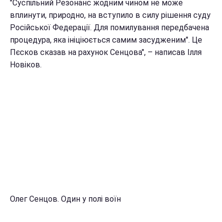
"Суспільний Резонанс жодним чином не може
вплинути, природно, на вступило в силу рішення суду
Російської Федерації. Для помилування передбачена
процедура, яка ініціюється самим засудженим". Це
Пєсков сказав на рахунок Сенцова", – написав Ілля
Новіков.
Олег Сенцов. Один у полі воїн