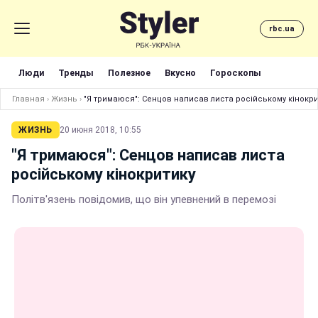
rbc.ua
Люди
Тренды
Полезное
Вкусно
Гороскопы
Главная
›
Жизнь
›
"Я тримаюся": Сенцов написав листа російському кінокри
ЖИЗНЬ
20 июня 2018, 10:55
"Я тримаюся": Сенцов написав листа
російському кінокритику
Політв'язень повідомив, що він упевнений в перемозі