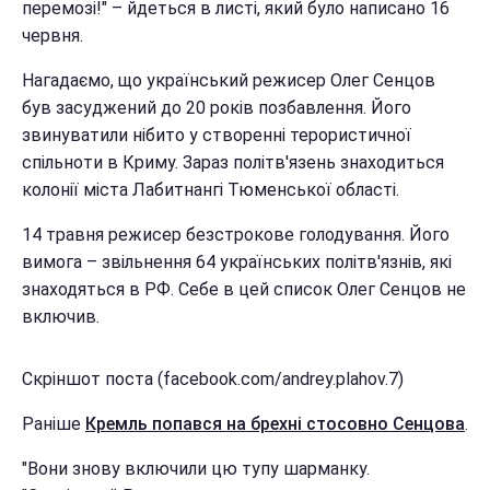
перемозі!" – йдеться в листі, який було написано 16
червня.
Нагадаємо, що український режисер Олег Сенцов
був засуджений до 20 років позбавлення. Його
звинуватили нібито у створенні терористичної
спільноти в Криму. Зараз політв'язень знаходиться
колонії міста Лабитнангі Тюменської області.
14 травня режисер безстрокове голодування. Його
вимога – звільнення 64 українських політв'язнів, які
знаходяться в РФ. Себе в цей список Олег Сенцов не
включив.
Скріншот поста (facebook.com/andrey.plahov.7)
Раніше
Кремль попався на брехні стосовно Сенцова
.
"Вони знову включили цю тупу шарманку.