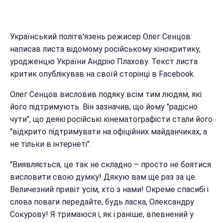
Український політв'язень режисер Олег Сенцов
написав листа відомому російському кінокритику,
уродженцю України Андрію Плахову. Текст листа
критик опублікував на своїй сторінці в Facebook.
Олег Сенцов висловив подяку всім тим людям, які
його підтримують. Він зазначив, що йому "радісно
чути", що деякі російські кінематографісти стали його
"відкрито підтримувати на офіційних майданчиках, а
не тільки в інтернеті".
"Виявляється, це так не складно – просто не боятися
висловити свою думку! Дякую вам ще раз за це.
Величезний привіт усім, хто з нами! Окреме спасибі і
слова поваги передайте, будь ласка, Олександру
Сокурову! Я тримаюся і, як і раніше, впевнений у