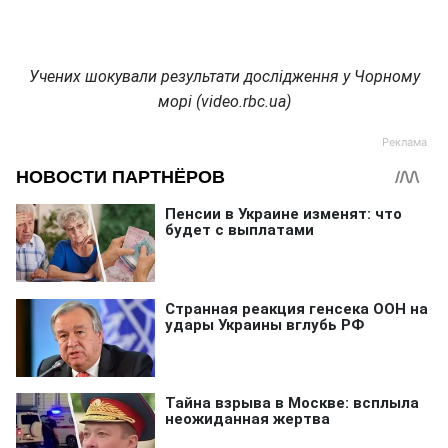
Учених шокували результати дослідження у Чорному
морі (video.rbc.ua)