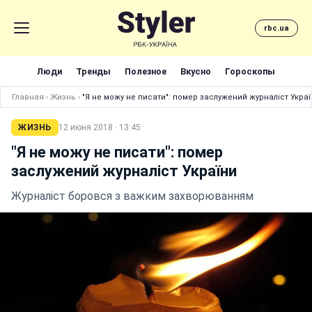
rbc.ua
Люди
Тренды
Полезное
Вкусно
Гороскопы
Главная
›
Жизнь
›
"Я не можу не писати": помер заслужений журналіст Украї
ЖИЗНЬ
12 июня 2018 · 13:45
"Я не можу не писати": помер
заслужений журналіст України
Журналіст боровся з важким захворюванням