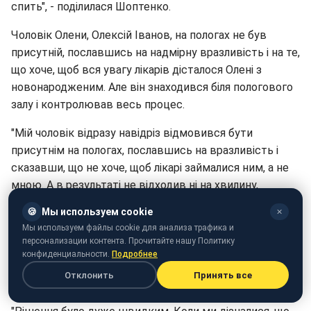
спить", - поділилася Шоптенко.
Чоловік Олени, Олексій Іванов, на пологах не був
присутній, пославшись на надмірну вразливість і на те,
що хоче, щоб вся увагу лікарів дісталося Олені з
новонародженим. Але він знаходився біля пологового
залу і контролював весь процес.
"Мій чоловік відразу навідріз відмовився бути
присутнім на пологах, пославшись на вразливість і
сказавши, що не хоче, щоб лікарі займалися ним, а не
мною. А в результаті не відходив ні на хвилину,
контролюючи все і всіх і в процесі пологів знаходився
🍪
Мы используем cookie
✕
в трьох метрах. Але за стіною пологового залу", -
Мы используем файлы cookie для анализа трафика и
розповіла Олена.
персонализации контента. Прочитайте нашу Политику
конфиденциальности.
Подробнее
Сина назвали Олексієм, і як стверджує Шоптенко,
Отклонить
Принять все
чоловік запропонував їй на вибір всього два імені.