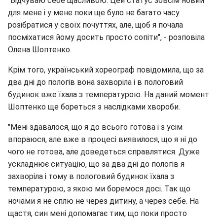
"Відчуваю себе щасливою. Цей статус зовсім новий
для мене і у мене поки ще було не багато часу
розібратися у своїх почуттях, але, щоб я почала
посміхатися йому досить просто сопіти", - розповіла
Олена Шоптенко.
Крім того, український хореограф повідомила, що за
два дні до пологів вона захворіла і в пологовий
будинок вже їхала з температурою. На даний момент
Шоптенко ще бореться з наслідками хвороби.
"Мені здавалося, що я до всього готова і з усім
впораюся, але вже в процесі виявилося, що я ні до
чого не готова, але доведеться справлятися. Дуже
ускладнює ситуацію, що за два дні до пологів я
захворіла і тому в пологовий будинок їхала з
температурою, з якою ми боремося досі. Так що
ночами я не сплю не через дитину, а через себе. На
щастя, син мені допомагає тим, що поки просто