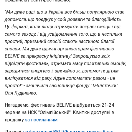
"Ми дуже раді, що в Україні все більш популярною стає
допомога, що поєднує у собі розваги та благодійність.
Це формат, коли люди отримують яскраві емоції і від
самого заходу, і від усвідомлення того, що в настільки
простий, приємний спосіб стають частиною благої
справи. Ми дуже вдячні організаторам фестивалю
BELIVE за прекрасну ініціативу! Запрошуємо всіх
відвідати фестиваль, отримати масу позитивних емоцій,
зарядитися енергією і, звичайно ж, допомогти дітям
вилікуватися від раку. Адже допомагати разом - це
просто!" - зазначила засновниця фонду "Таблеточки"
Оля Кудіненко.
Нагадаємо, фестиваль BELIVE відбудеться 21-24
червня на НСК "Олімпійський". Квитки доступні в
продажу
за посиланням
.
До речі,
на фестивалі BELIVE дитину можна буде