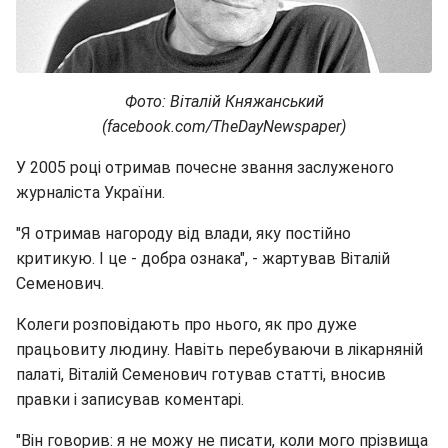
Фото: Віталій Княжанський
(facebook.com/TheDayNewspaper)
У 2005 році отримав почесне звання заслуженого
журналіста України.
"Я отримав нагороду від влади, яку постійно
критикую. І це - добра ознака", - жартував Віталій
Семенович.
Колеги розповідають про нього, як про дуже
працьовиту людину. Навіть перебуваючи в лікарняній
палаті, Віталій Семенович готував статті, вносив
правки і записував коментарі.
"Він говорив: я не можу не писати, коли мого прізвища