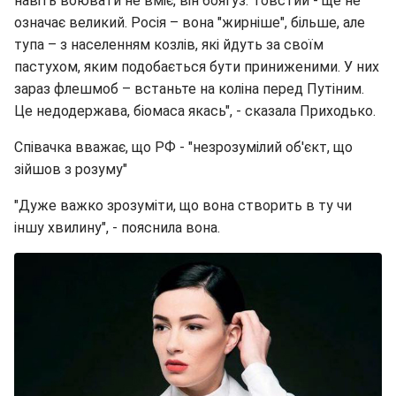
навіть воювати не вміє, він боягуз. Товстий - ще не
означає великий. Росія – вона "жирніше", більше, але
тупа – з населенням козлів, які йдуть за своїм
пастухом, яким подобається бути приниженими. У них
зараз флешмоб – встаньте на коліна перед Путіним.
Це недодержава, біомаса якась", - сказала Приходько.
Співачка вважає, що РФ - "незрозумілий об'єкт, що
зійшов з розуму"
"Дуже важко зрозуміти, що вона створить в ту чи
іншу хвилину", - пояснила вона.