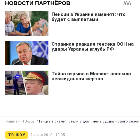
Главная
›
ТВ-шоу
›
"Танці з зірками": стали відомі імена суддів нового сезон
ТВ-ШОУ
12 июня 2018 · 13:05