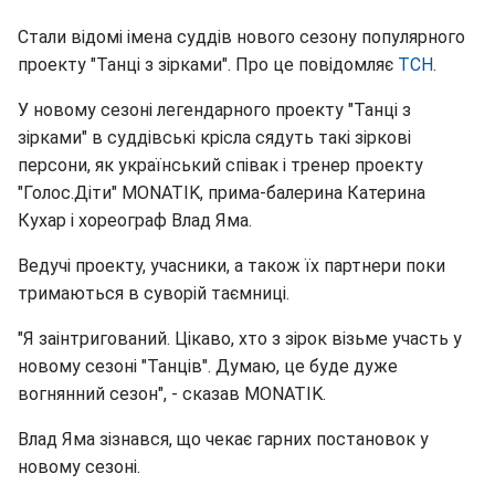
Стали відомі імена суддів нового сезону популярного
проекту "Танці з зірками". Про це повідомляє
ТСН
.
У новому сезоні легендарного проекту "Танці з
зірками" в суддівські крісла сядуть такі зіркові
персони, як український співак і тренер проекту
"Голос.Діти" MONATIK, прима-балерина Катерина
Кухар і хореограф Влад Яма.
Ведучі проекту, учасники, а також їх партнери поки
тримаються в суворій таємниці.
"Я заінтригований. Цікаво, хто з зірок візьме участь у
новому сезоні "Танців". Думаю, це буде дуже
вогнянний сезон", - сказав MONATIK.
Влад Яма зізнався, що чекає гарних постановок у
новому сезоні.