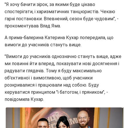
"Я хочу бачити зірок, за якими буде цікаво
спостерігати, і харизматичних танцюристів. Чекаю
гарні постановки. Впевнений, сезон буде чудовим", -
прокоментував Влад Яма.
А прима-балерина Катерина Кухар попередила, що
вимоги до учасників стануть вище.
"Вимоги до учасників однозначно стануть вище, адже
ми повинні йти вперед, показувати нові досягнення і
радувати глядачів. Тому я буду максимально
об'єктивної і вимогливою, щоб учасники
розкривалися і працювали над собою. Буду
керуватися принципом "і батогом, і пряником", -
повідомила Кухар.