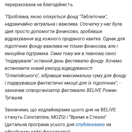
перерахована на благодійність.
"Проблема, якою опікується фонд "Таблеточки",
надзвичайно актуальна і важлива. Спочатку у нас була
ідея просто допомогти фінансово, зробивши
відрахування від кожного проданого квитка. Однак для
підопічних фонду важлива не тільки фінансова, але і
емоційна підтримка. Саме тому ми в певному сенсі
"подарували" останній день фестивалю фонду. Хочемо
встановити новий рекорд відвідуваності
"Олімпійського", зібравши максимальну суму для фонду
і подарувавши фантастичні емоції для їх підопічних", -
зазначив співорганізатор фестивалю BELIVE Роман
Тугашев.
Зазначимо, що хедлайнерами цього дня на BELIVE
стануть Constantine, MOZGI і "Время и Стекло"
(детальна програма усього дня
опубліковано
на
офіційному сайті фестивалю).