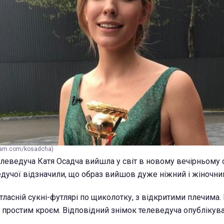
ram.com/kosadcha)
елеведуча Катя Осадча вийшла у світ в новому вечірньому 
дучої відзначили, що образ вийшов дуже ніжний і жіночни
атласній сукні-футлярі по щиколотку, з відкритими плечима.
ь простим кроєм. Відповідний знімок телеведуча опублікува