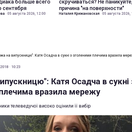
диака больше всего
скручиваться? Не паникуйте
о сентября
причина "на поверхности"
ова
·
05 августа 2026, 12:00
Наталия Крижановская
·
05 августа 2026, 
ожа на випускницю": Катя Осадча в сукні з оголеними плечима вразила мер
2018 · 10:23
ипускницю": Катя Осадча в сукні 
плечима вразила мережу
сники телеведучої високо оцінили її вибір