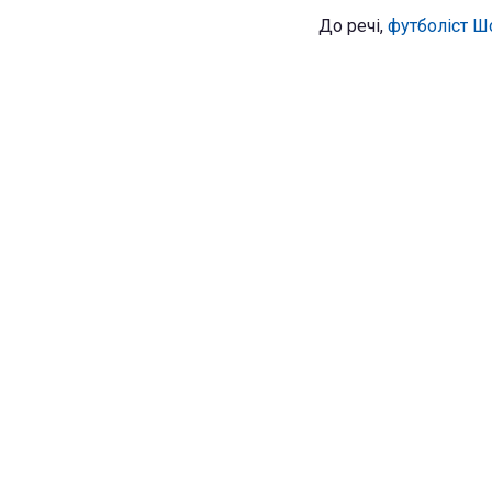
До речі,
футболіст Ш