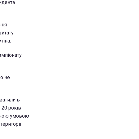
зидента
ння
цитату
тіна.
емпіонату
го не
ватили в
 20 років
диною умовою
території