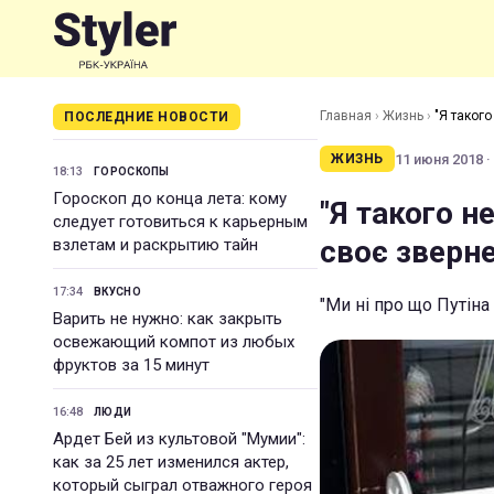
Главная
›
Жизнь
›
"Я таког
ПОСЛЕДНИЕ НОВОСТИ
11 июня 2018 ·
ЖИЗНЬ
18:13
ГОРОСКОПЫ
Гороскоп до конца лета: кому
"Я такого н
следует готовиться к карьерным
своє зверне
взлетам и раскрытию тайн
17:34
ВКУСНО
"Ми ні про що Путіна
Варить не нужно: как закрыть
освежающий компот из любых
фруктов за 15 минут
16:48
ЛЮДИ
Ардет Бей из культовой "Мумии":
как за 25 лет изменился актер,
который сыграл отважного героя