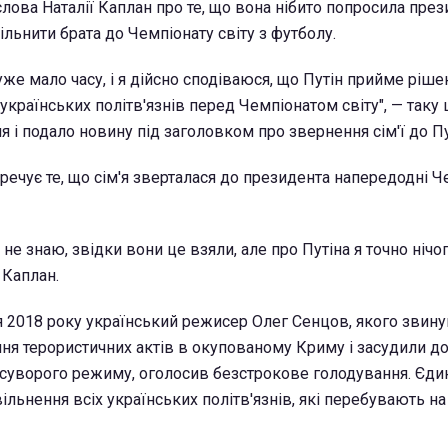
лова Наталії Каплан про те, що вона нібито попросила пре
вільнити брата до Чемпіонату світу з футболу.
же мало часу, і я дійсно сподіваюся, що Путін прийме ріше
х українських політв'язнів перед Чемпіонатом світу", — таку 
 і подало новину під заголовком про звернення сім'ї до Пу
речує те, що сім'я зверталася до президента напередодні Ч
я не знаю, звідки вони це взяли, але про Путіна я точно нічо
 Каплан.
я 2018 року український режисер Олег Сенцов, якого звину
ння терористичних актів в окупованому Криму і засудили до
ї суворого режиму, оголосив безстрокове голодування. Є
ільнення всіх українських політв'язнів, які перебувають на 