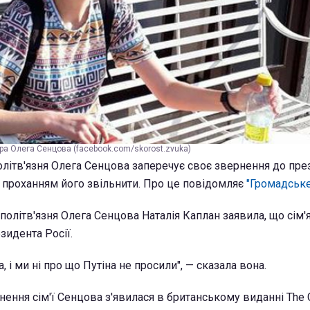
тра Олега Сенцова (facebook.com/skorost.zvuka)
політв'язня Олега Сенцова заперечує своє звернення до пр
 проханням його звільнити. Про це повідомляє
"Громадське
політв'язня Олега Сенцова Наталія Каплан заявила, що сім
зидента Росії.
, і ми ні про що Путіна не просили", — сказала вона.
ення сім'ї Сенцова з'явилася в британському виданні The G