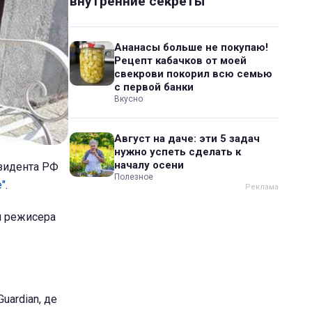
внутренние секреты
Ананасы больше не покупаю!
Рецепт кабачков от моей
свекрови покорил всю семью
с первой банки
Вкусно
Август на даче: эти 5 задач
нужно успеть сделать к
началу осени
езидента РФ
Полезное
"
.
'я режисера
uardian, де