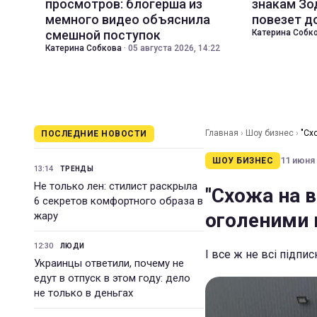
просмотров: блогерша из
знакам Зо
мемного видео объяснила
повезет д
смешной поступок
Катерина Собк
Катерина Собкова
·
05 августа 2026, 14:22
Главная
›
Шоу бизнес
›
"Сх
ПОСЛЕДНИЕ НОВОСТИ
11 июня 
ШОУ БИЗНЕС
13:14
ТРЕНДЫ
Не только лен: стилист раскрыла
"Схожа на в
6 секретов комфортного образа в
оголеними 
жару
12:30
ЛЮДИ
І все ж не всі підпи
Украинцы ответили, почему не
едут в отпуск в этом году: дело
не только в деньгах