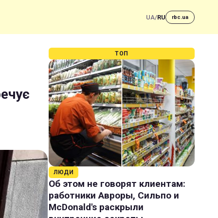
UA
/
RU
rbc.ua
ТОП
речує
ЛЮДИ
Об этом не говорят клиентам:
работники Авроры, Сильпо и
McDonald's раскрыли