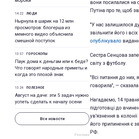
мороки
вони посилалися на с
Путіна про те, щоб з
14:22
ЛЮДИ
Нырнула в шарик на 12 млн
"У нас залишилося ду
просмотров: блогерша из
звільнити його і всі
мемного видео объяснила
смешной поступок
опублікувало
видання
13:57
ГОРОСКОПЫ
Сестра Сенцова запе
Паук дома к деньгам или к беде?
світу з футболу.
Что говорят народные приметы и
когда это плохой знак
"Всі питання до них, 
говорила", — сказала
13:24
ПОЛЕЗНОЕ
Август на даче: эти 5 задач нужно
Нагадаємо, 14 травн
успеть сделать к началу осени
підготовці до вчине
ув'язнення в колоні
Все новости
його припинення є зв
РФ.