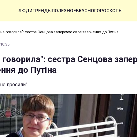
ЛЮДИ
ТРЕНДЫ
ПОЛЕЗНОЕ
ВКУСНО
ГОРОСКОПЫ
о не говорила": сестра Сенцова заперечує своє звернення до Путіна
 10:35
е говорила": сестра Сенцова запе
ння до Путіна
 не просили"