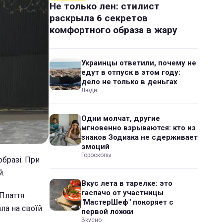
Не только лен: стилист
раскрыла 6 секретов
комфортного образа в жару
Украинцы ответили, почему не
едут в отпуск в этом году:
дело не только в деньгах
Люди
Одни молчат, другие
мгновенно взрываются: кто из
знаков Зодиака не сдерживает
эмоций
Гороскопы
образі. При
й.
Вкус лета в тарелке: это
гаспачо от участницы
 Плаття
"МастерШеф" покоряет с
ла на своїй
первой ложки
Вкусно