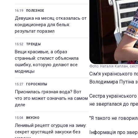
16:19
ПОЛЕЗНОЕ
Девушка на месяц отказалась от
кондиционера для белья:
результат поразил
15:52
ТРЕНДЫ
Вещи красивые, а образ
странный: стилист объяснила
ошибку, которую делают все
Фото: Наталія Каплан, сес
модницы
Сім'я українського 
Володимира Путіна з
15:27
ГОРОСКОПЫ
Приснилась грязная вода? Вот
Сестра українського 
что это может означать на самом
не зверталася до пре
деле
"Я такого не говорила
15:04
ВКУСНО
Ленивый рецепт огурцов на зиму:
секрет хрустящей закуски без
Інформація про зверн