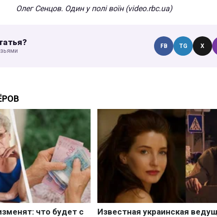
Олег Сенцов. Один у полі воїн (video.rbc.ua)
татья?
FB
TG
X
узьями