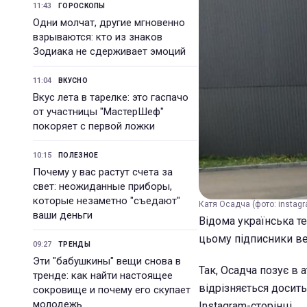
11:43
ГОРОСКОПЫ
Одни молчат, другие мгновенно
взрываются: кто из знаков
Зодиака не сдерживает эмоций
11:04
ВКУСНО
Вкус лета в тарелке: это гаспачо
от участницы "МастерШеф"
покоряет с первой ложки
10:15
ПОЛЕЗНОЕ
Почему у вас растут счета за
свет: неожиданные приборы,
которые незаметно "съедают"
Катя Осадча (фото: instag
ваши деньги
Відома українська т
цьому підписники ве
09:27
ТРЕНДЫ
Эти "бабушкины" вещи снова в
Так, Осадча позує в 
тренде: как найти настоящее
відрізняється досит
сокровище и почему его скупает
молодежь
Іnstagram-сторінці.