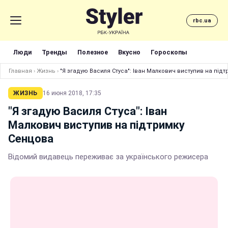
rbc.ua
Люди
Тренды
Полезное
Вкусно
Гороскопы
Главная
›
Жизнь
›
"Я згадую Василя Стуса": Іван Малкович виступив на під
ЖИЗНЬ
16 июня 2018, 17:35
"Я згадую Василя Стуса": Іван
Малкович виступив на підтримку
Сенцова
Відомий видавець переживає за українського режисера