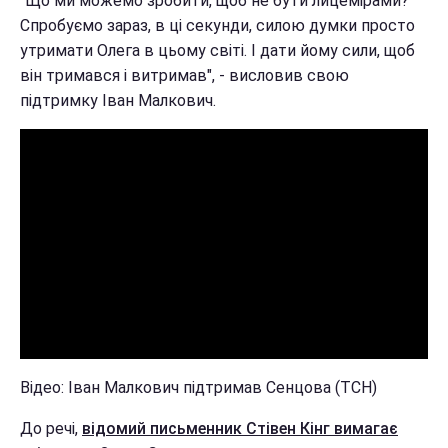
"Що ми можемо зробити, щоб не бути лицемірами?
Спробуємо зараз, в ці секунди, силою думки просто
утримати Олега в цьому світі. І дати йому сили, щоб
він тримався і витримав", - висловив свою
підтримку Іван Малкович.
Відео: Іван Малкович підтримав Сенцова (ТСН)
До речі,
відомий письменник Стівен Кінг вимагає