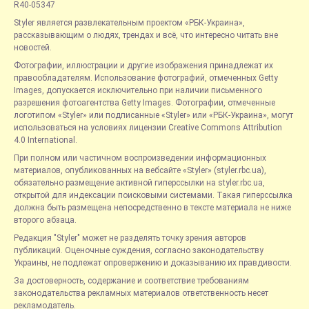
R40-05347
Styler является развлекательным проектом «РБК-Украина»,
рассказывающим о людях, трендах и всё, что интересно читать вне
новостей.
Фотографии, иллюстрации и другие изображения принадлежат их
правообладателям. Использование фотографий, отмеченных Getty
Images, допускается исключительно при наличии письменного
разрешения фотоагентства Getty Images. Фотографии, отмеченные
логотипом «Styler» или подписанные «Styler» или «РБК-Украина», могут
использоваться на условиях лицензии Creative Commons Attribution
4.0 International.
При полном или частичном воспроизведении информационных
материалов, опубликованных на вебсайте «Styler» (styler.rbc.ua),
обязательно размещение активной гиперссылки на styler.rbc.ua,
открытой для индексации поисковыми системами. Такая гиперссылка
должна быть размещена непосредственно в тексте материала не ниже
второго абзаца.
Редакция "Styler" может не разделять точку зрения авторов
публикаций. Оценочные суждения, согласно законодательству
Украины, не подлежат опровержению и доказыванию их правдивости.
За достоверность, содержание и соответствие требованиям
законодательства рекламных материалов ответственность несет
рекламодатель.