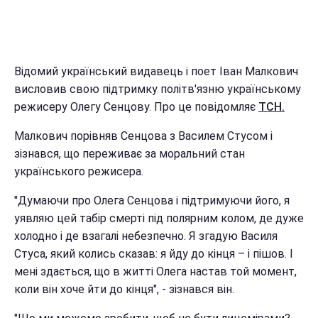
Відомий український видавець і поет Іван Малкович
висловив свою підтримку політв'язню українському
режисеру Олегу Сенцову. Про це повідомляє
ТСН.
Малкович порівняв Сенцова з Василем Стусом і
зізнався, що переживає за моральний стан
українського режисера.
"Думаючи про Олега Сенцова і підтримуючи його, я
уявляю цей табір смерті під полярним колом, де дуже
холодно і де взагалі небезпечно. Я згадую Василя
Стуса, який колись сказав: я йду до кінця – і пішов. І
мені здається, що в житті Олега настав той момент,
коли він хоче йти до кінця", - зізнався він.