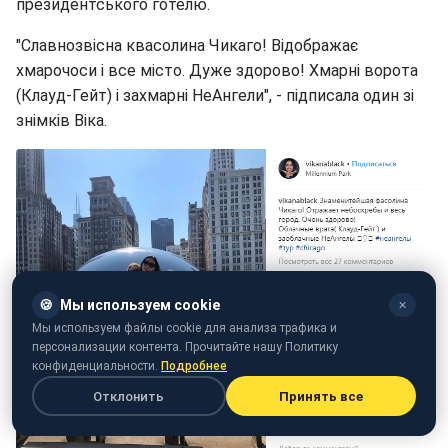
президентського готелю.
"Славнозвісна квасолина Чикаго! Відображає
хмарочоси і все місто. Дуже здорово! Хмарні ворота
(Клауд-Гейт) і захмарні НеАнгели", - підписала один зі
знімків Віка.
🍪
Мы используем cookie
✕
Мы используем файлы cookie для анализа трафика и
персонализации контента. Прочитайте нашу Политику
конфиденциальности.
Подробнее
Отклонить
Принять все