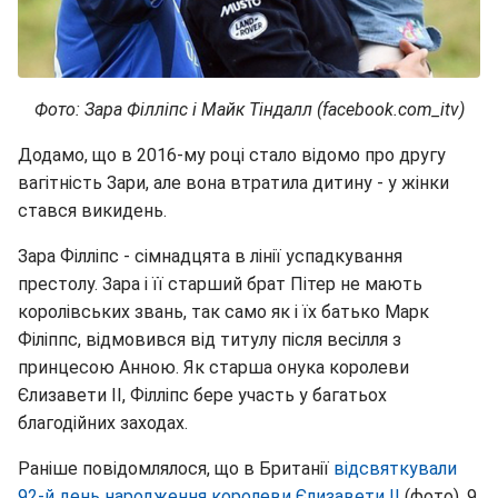
Фото: Зара Філліпс і Майк Тіндалл (facebook.com_itv)
Додамо, що в 2016-му році стало відомо про другу
вагітність Зари, але вона втратила дитину - у жінки
стався викидень.
Зара Філліпс - сімнадцята в лінії успадкування
престолу. Зара і її старший брат Пітер не мають
королівських звань, так само як і їх батько Марк
Філіппс, відмовився від титулу після весілля з
принцесою Анною. Як старша онука королеви
Єлизавети II, Філліпс бере участь у багатьох
благодійних заходах.
Раніше повідомлялося, що в Британії
відсвяткували
92-й день народження королеви Єлизавети II
(фото). 9