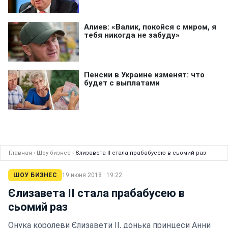
Главная
›
Шоу бизнес
›
Єлизавета II стала прабабусею в сьомий раз
ШОУ БИЗНЕС
19 июня 2018 · 19:22
Єлизавета II стала прабабусею в
сьомий раз
Онука королеви Єлизавети II, донька принцеси Анни