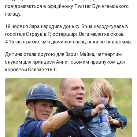
повідомляється в офіційному Twitter Букінгемського
палацу.
18 червня Зара народила доньку. Вона народжувала в
госпіталі Страуд в Глостерширі. Вага малятка склав
4,16 кілограмів. Ім'я дівчинки палац поки не повідомив.
Дитина стала другою для Зари і Майка, четвертим
онуком для принцеси Анни і сьомим правнуком для
королеви Єлизавети II.