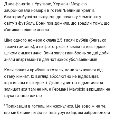
Двоє фанатів з Уругваю, Херман і Маурісіо,
забронювали номери в готелі "Великий Урал" в
Єкатеринбурзі за тиждень до початку Чемпіонату
світу з футболу. Вони повідомили, що зраділи тому, що
з'явилося вільне житло.
Ціна одного номера склала 2,5 тисячі рублів (близько
тисячі гривень), а на фотографіях кімнати виглядали
цілком симпатично. Вони заплатили бронь за дві доби і
зняли апартаменти для чотирьох уболівальників.
Коли фанати прибули в готель, вони жахнулися від
стану кімнат. Їх вигляд абсолютно не відповідав
картинкам в інтернеті. Двоє туристів відмовилися
залишатися там на ніч, а Герман і Маурісіо вирішили не
шукати інше житло.
"Приїхавши в готель, ми жахнулися. Це зовсім не те,
що ми бачили на фото. Інші уругвайці, які забронювали