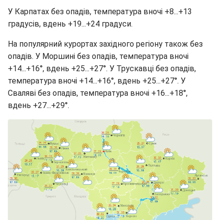
У Карпатах без опадів, температура вночі +8...+13
градусів, вдень +19...+24 градуси.
На популярний курортах західного регіону також без
опадів. У Моршині без опадів, температура вночі
+14...+16°, вдень +25...+27°. У Трускавці без опадів,
температура вночі +14...+16°, вдень +25...+27°. У
Сваляві без опадів, температура вночі +16...+18°,
вдень +27...+29°.