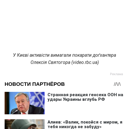
У Києві активісти вимагали покарати доґхантера
Олексія Святогора (video.rbc.ua)