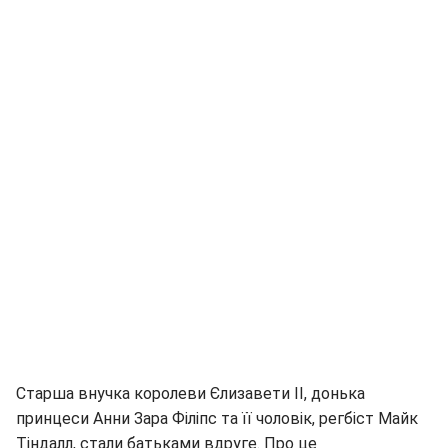
Старша внучка королеви Єлизавети II, донька
принцеси Анни Зара Філіпс та її чоловік, регбіст Майк
Тіндалл, стали батьками вдруге. Про це