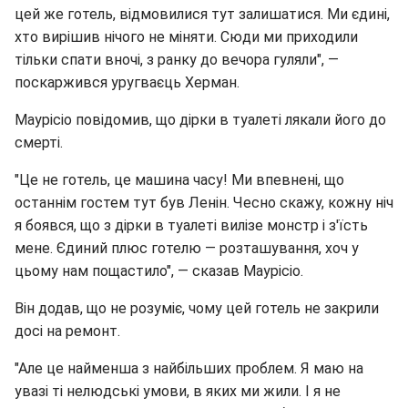
цей же готель, відмовилися тут залишатися. Ми єдині,
хто вирішив нічого не міняти. Сюди ми приходили
тільки спати вночі, з ранку до вечора гуляли", —
поскаржився уругваєць Херман.
Маурісіо повідомив, що дірки в туалеті лякали його до
смерті.
"Це не готель, це машина часу! Ми впевнені, що
останнім гостем тут був Ленін. Чесно скажу, кожну ніч
я боявся, що з дірки в туалеті вилізе монстр і з'їсть
мене. Єдиний плюс готелю — розташування, хоч у
цьому нам пощастило", — сказав Маурісіо.
Він додав, що не розуміє, чому цей готель не закрили
досі на ремонт.
"Але це найменша з найбільших проблем. Я маю на
увазі ті нелюдські умови, в яких ми жили. І я не