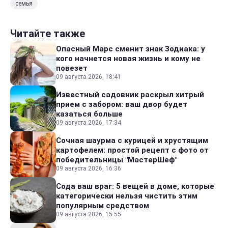
семья
Читайте также
Опасный Марс сменит знак Зодиака: у
кого начнется новая жизнь и кому не
повезет
09 августа 2026, 18:41
Известный садовник раскрыл хитрый
прием с забором: ваш двор будет
казаться больше
09 августа 2026, 17:34
Сочная шаурма с курицей и хрустящим
картофелем: простой рецепт с фото от
победительницы "МастерШеф"
09 августа 2026, 16:36
Сода ваш враг: 5 вещей в доме, которые
категорически нельзя чистить этим
популярным средством
09 августа 2026, 15:55