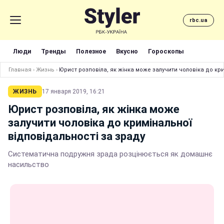
rbc.ua
Люди
Тренды
Полезное
Вкусно
Гороскопы
Главная
›
Жизнь
›
Юрист розповіла, як жінка може залучити чоловіка до кри
ЖИЗНЬ
17 января 2019, 16:21
Юрист розповіла, як жінка може
залучити чоловіка до кримінальної
відповідальності за зраду
Систематична подружня зрада розцінюється як домашнє
насильство