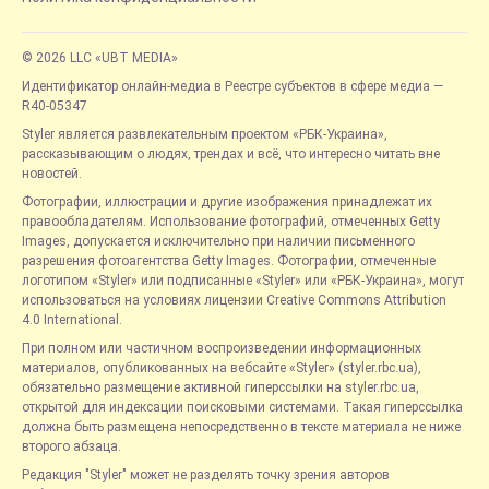
© 2026 LLC «UBT MEDIA»
Идентификатор онлайн-медиа в Реестре субъектов в сфере медиа —
R40-05347
Styler является развлекательным проектом «РБК-Украина»,
рассказывающим о людях, трендах и всё, что интересно читать вне
новостей.
Фотографии, иллюстрации и другие изображения принадлежат их
правообладателям. Использование фотографий, отмеченных Getty
Images, допускается исключительно при наличии письменного
разрешения фотоагентства Getty Images. Фотографии, отмеченные
логотипом «Styler» или подписанные «Styler» или «РБК-Украина», могут
использоваться на условиях лицензии Creative Commons Attribution
4.0 International.
При полном или частичном воспроизведении информационных
материалов, опубликованных на вебсайте «Styler» (styler.rbc.ua),
обязательно размещение активной гиперссылки на styler.rbc.ua,
открытой для индексации поисковыми системами. Такая гиперссылка
должна быть размещена непосредственно в тексте материала не ниже
второго абзаца.
Редакция "Styler" может не разделять точку зрения авторов