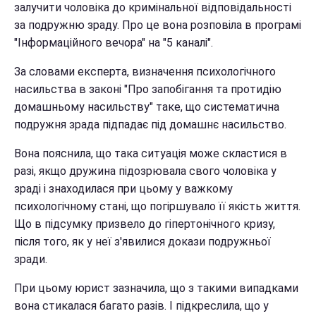
залучити чоловіка до кримінальної відповідальності
за подружню зраду. Про це вона розповіла в програмі
"Інформаційного вечора" на "5 каналі".
За словами експерта, визначення психологічного
насильства в законі "Про запобігання та протидію
домашньому насильству" таке, що систематична
подружня зрада підпадає під домашнє насильство.
Вона пояснила, що така ситуація може скластися в
разі, якщо дружина підозрювала свого чоловіка у
зраді і знаходилася при цьому у важкому
психологічному стані, що погіршувало її якість життя.
Що в підсумку призвело до гіпертонічного кризу,
після того, як у неї з'явилися докази подружньої
зради.
При цьому юрист зазначила, що з такими випадками
вона стикалася багато разів. І підкреслила, що у