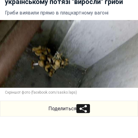
українському потязі "виросли" гриби
Гриби виявили прямо в плацкартному вагоні
Скріншот фото (facebook.com/sasko.laps)
Поделиться