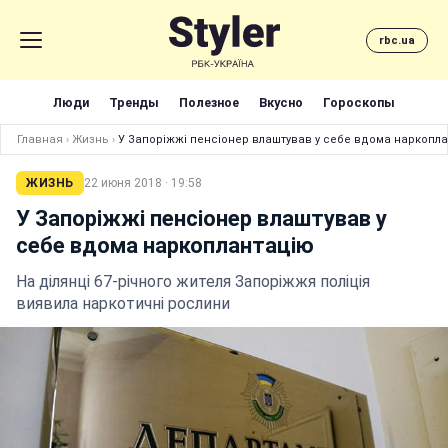
rbc.ua
Люди
Тренды
Полезное
Вкусно
Гороскопы
Главная
›
Жизнь
›
У Запоріжжі пенсіонер влаштував у себе вдома наркопл
ЖИЗНЬ
22 июня 2018 · 19:58
У Запоріжжі пенсіонер влаштував у
себе вдома наркоплантацію
На ділянці 67-річного жителя Запоріжжя поліція
виявила наркотичні рослини