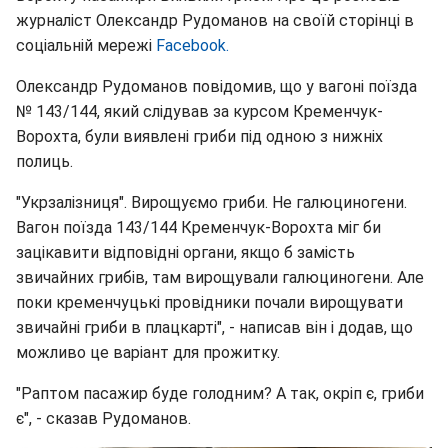
журналіст Олександр Рудоманов на своїй сторінці в
соціальній мережі
Facebook.
Олександр Рудоманов повідомив, що у вагоні поїзда
№ 143/144, який слідував за курсом Кременчук-
Ворохта, були виявлені гриби під одною з нижніх
полиць.
"Укрзалізниця". Вирощуємо гриби. Не галюциногени.
Вагон поїзда 143/144 Кременчук-Ворохта міг би
зацікавити відповідні органи, якщо б замість
звичайних грибів, там вирощували галюциногени. Але
поки кременчуцькі провідники почали вирощувати
звичайні гриби в плацкарті", - написав він і додав, що
можливо це варіант для прожитку.
"Раптом пасажир буде голодним? А так, окріп є, гриби
є", - сказав Рудоманов.