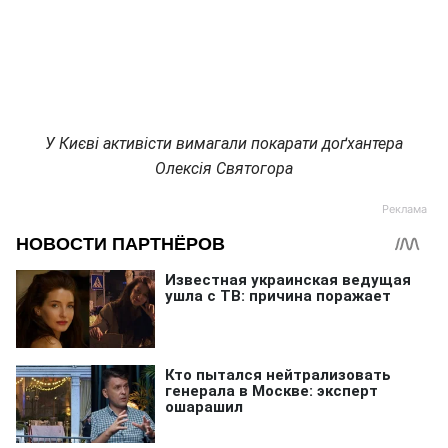
У Києві активісти вимагали покарати доґхантера
Олексія Святогора