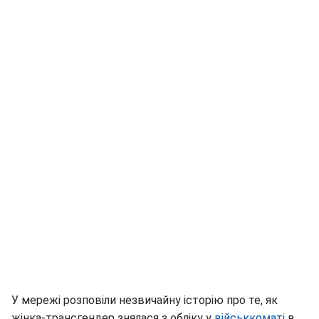
У мережі розповіли незвичайну історію про те, як
жінка-трансгендер знялася з обліку у
військкоматі
в