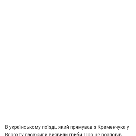
В українському поїзді,, який прямував з Кременчука у
Ворохту пасажири виявили гриби. Про це розповів