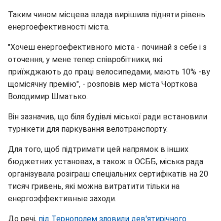
Таким чином місцева влада вирішила підняти рівень
енергоефективності міста.
"Хочеш енергоефективного міста - починай з себе і з
оточення, у мене тепер співробітники, які
приїжджають до праці велосипедами, мають 10% -ву
щомісячну премію", - розповів мер міста Чорткова
Володимир Шматько.
Він зазначив, що біля будівлі міської ради встановили
турнікети для паркування велотранспорту.
Для того, щоб підтримати цей напрямок в інших
бюджетних установах, а також в ОСББ, міська рада
організувала розіграш спеціальних сертифікатів на 20
тисяч гривень, які можна витратити тільки на
енергоэффективные заходи.
До речі,
під Тернополем зловили дев'ятирічного