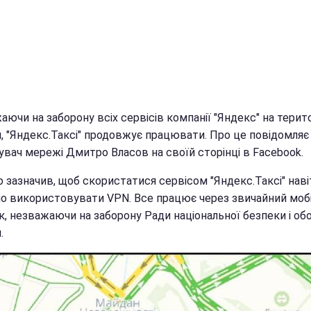
ючи на заборону всіх сервісів компанії "Яндекс" на терито
и, "Яндекс.Таксі" продовжує працювати. Про це повідомляє
увач мережі Дмитро Власов на своїй сторінці в Facebook.
 зазначив, щоб скористатися сервісом "Яндекс.Таксі" наві
но використовувати VPN. Все працює через звичайний моб
к, незважаючи на заборону Ради національної безпеки і об
.