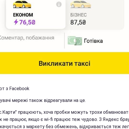
от з Facebook
увачі мережі також відреагували на це.
с.Карти" працюють, хоча пробки можуть трохи обманюват
 не працює, якщо є wi-fi працює теж чудово. З Яндекс бра
качується з маркету без обмежень, відкривається теж легк