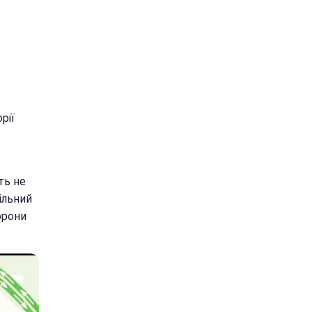
рії
ть не
ільний
орони