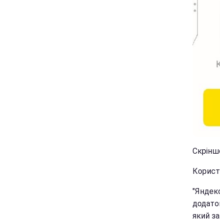
Скрінш
Корист
"Яндек
додаток
який за