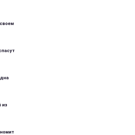
 своем
спасут
одна
 из
ономит