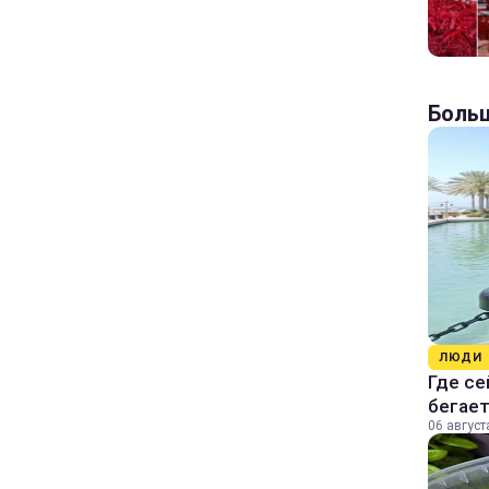
Больш
ЛЮДИ
Где се
бегае
06 август