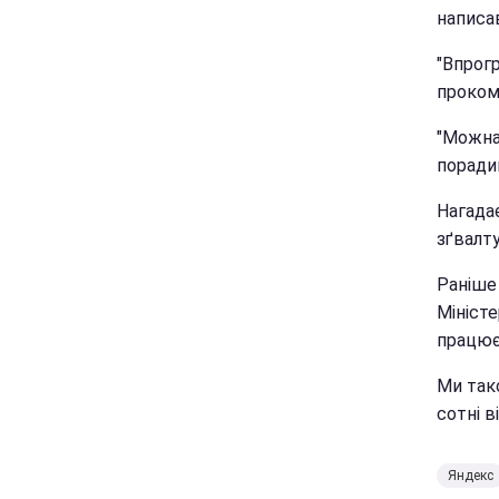
написа
"Впрог
проком
"Можна 
поради
Нагадає
зґвалт
Раніше
Міністе
працює 
Ми так
сотні в
Яндекс