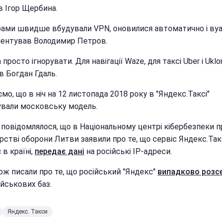
в Ігор Щербина.
рами швидше вбудували VPN, оновилися автоматично і вуал
ентував Володимир Петров.
просто ігнорувати. Для навігації Waze, для таксі Uber і Uklon
в Богдан Гдаль.
мо, що в ніч на 12 листопада 2018 року в "Яндекс.Таксі"
ували московську модель.
 повідомлялося, що в Національному центрі кібербезпеки п
рстві оборони Литви заявили про те, що сервіс Яндекс.Такс
в країні,
передає дані
на російські IP-адреси.
ож писали про те, що російський "Яндекс"
випадково розс
ійськових баз.
Яндекс. Такси