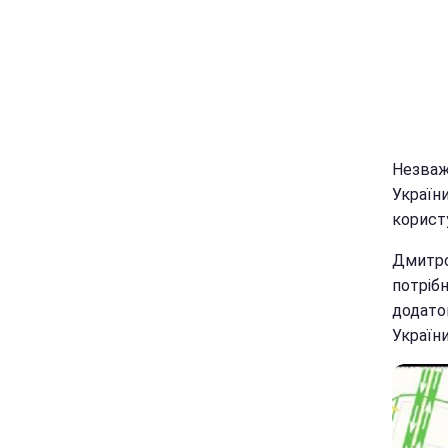
Незважа
Україн
корист
Дмитро
потріб
додато
України