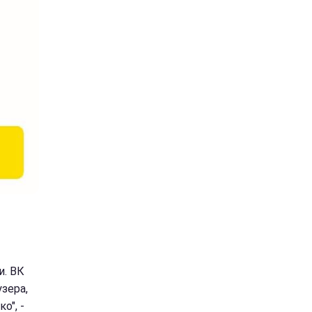
и. ВК
узера,
о", -