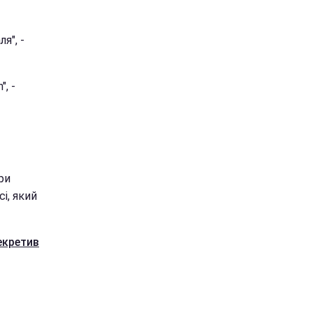
я", -
", -
ри
і, який
екретив