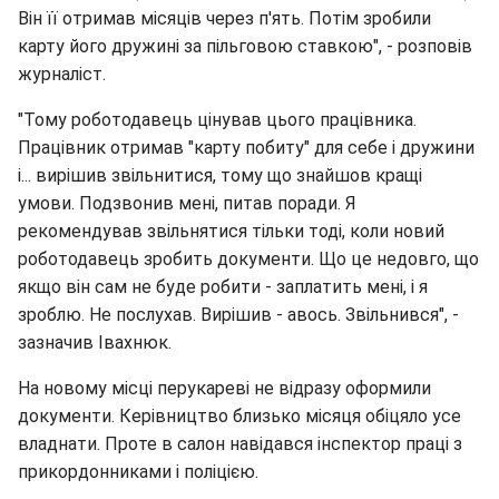
Він її отримав місяців через п'ять. Потім зробили
карту його дружині за пільговою ставкою", - розповів
журналіст.
"Тому роботодавець цінував цього працівника.
Працівник отримав "карту побиту" для себе і дружини
і... вирішив звільнитися, тому що знайшов кращі
умови. Подзвонив мені, питав поради. Я
рекомендував звільнятися тільки тоді, коли новий
роботодавець зробить документи. Що це недовго, що
якщо він сам не буде робити - заплатить мені, і я
зроблю. Не послухав. Вирішив - авось. Звільнився", -
зазначив Івахнюк.
На новому місці перукареві не відразу оформили
документи. Керівництво близько місяця обіцяло усе
владнати. Проте в салон навідався інспектор праці з
прикордонниками і поліцією.