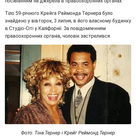
посиланням на джерела в правоохоронних органах.
Тіло 59-річного Крейга Раймонда Тернера було
знайдено у вівторок, 3 липня, в його власному будинку
в Студіо-Сіті у Каліфорнії. За повідомленням
правоохоронних органів, чоловік застрелився.
Фото: Тіна Тернер і Крейг Реймонд Тернер