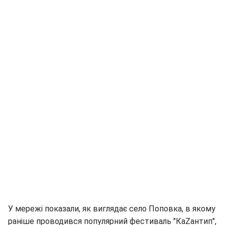
У мережі показали, як виглядає село Поповка, в якому
раніше проводився популярний фестиваль "КаZантип",