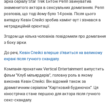
зірка серіалу Star Trek Ентоні Репп звинуватив
знаменитого актора в сексуальних домаганнях. Репп
розповів, що тоді йому було 14 років. Після цього
випадку Кевін Спейсі зробив камінг-аут і зізнався в
нетрадиційній орієнтації.
Згодом ще кілька чоловіків повідомили про домагання
з боку зірки.
До речі,
Кевін Спейсі вперше з'явиться на великому
екрані після гучного скандалу
.
Компанія-прокатник Vertical Entertainment випустить
фільм "Клуб мільярдерів", головну роль в якому
виконав Кевін Спейсі. Він відомий також за
драматичним серіалом "Картковий будиночок". Ця
кінострічка стане першою для актора після гучного
секс-скандалу.