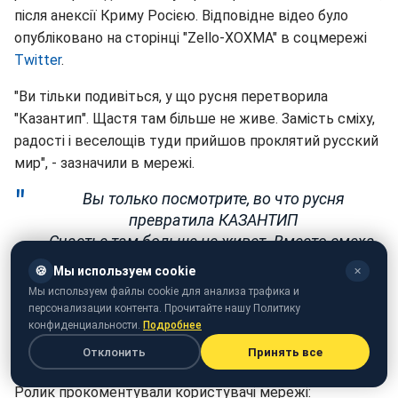
після анексії Криму Росією. Відповідне відео було
опубліковано на сторінці "Zello-XOXMA" в соцмережі
Twitter
.
"Ви тільки подивіться, у що русня перетворила
"Казантип". Щастя там більше не живе. Замість сміху,
радості і веселощів туди прийшов проклятий русский
мир", - зазначили в мережі.
Вы только посмотрите, во что русня
превратила КАЗАНТИП
Счастье там больше не живет. Вместо смеха,
радости и веселья туда пришел проклятый
🍪
Мы используем cookie
✕
русский мир
pic.twitter.com/YRuLBP5yS4
Мы используем файлы cookie для анализа трафика и
персонализации контента. Прочитайте нашу Политику
— Zello-XOXMA (@ZelloXoxma)
July 3, 2018
конфиденциальности.
Подробнее
Отклонить
Принять все
Відео: Поповка після анексії (twitter.com/ZelloXoxma)
Ролик прокоментували користувачі мережі: