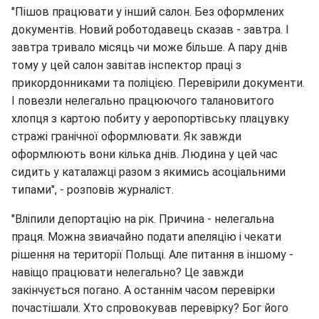
"Пішов працювати у інший салон. Без оформлених
документів. Новий роботодавець сказав - завтра. І
завтра тривало місяць чи може більше. А пару днів
тому у цей салон завітав інспектор праці з
прикордонниками та поліцією. Перевірили документи.
І повезли нелегально працюючого талановитого
хлопця з картою побиту у аеропортівську плацувку
стражі гранічної оформлювати. Як завжди
оформлюють вони кілька днів. Людина у цей час
сидить у каталажці разом з якимись асоціальними
типами", - розповів журналіст.
"Вліпили депортацію на рік. Причина - нелегальна
праця. Можна звиачайно подати апеляцію і чекати
рішення на території Польщі. Але питання в іншому -
навіщо працювати нелегально? Це завжди
закінчується погано. А останнім часом перевірки
почастішали. Хто спровокував перевірку? Бог його