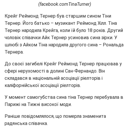
(facebook.comTinaTurner)
Крейг Реймонд Тернер був старшим сином Тіни
Тернер. Його батько – музикант Реймонд Хілл. Тіна
Тернер народила Крейга, коли їй було 18 років. Другий
чоловік співачки Айк Тернер усиновив сина зірки. У
шлюбі з Айком Тіна народила другого сина – Рональда
Тернера.
До своєї загибелі Крейг Реймонд Тернер працював у
сфері нерухомості в долині Сан-Фернандо. Він
складався в національній асоціації ріелторів і
каліфорнійської асоціації ріелторів.
У момент самогубства сина тіна Тернер перебувала в
Парижі на Тижні високої моди.
Раніше повідомлялося, що померла знаменита
радянська співачка.