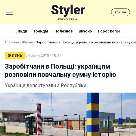
rbc.ua
Люди
Тренды
Полезное
Вкусно
Гороскопы
Главная
›
Жизнь
›
Заробітчани в Польщі: українцям розповіли повчальну су
ЖИЗНЬ
04 июля 2018 · 10:47
Заробітчани в Польщі: українцям
розповіли повчальну сумну історію
Українця депортували з Республіки