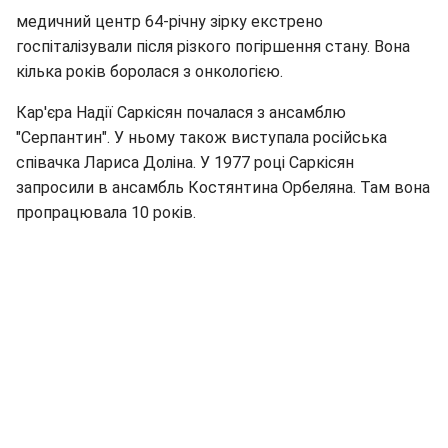
медичний центр 64-річну зірку екстрено
госпіталізували після різкого погіршення стану. Вона
кілька років боролася з онкологією.
Кар'єра Надії Саркісян почалася з ансамблю
"Серпантин". У ньому також виступала російська
співачка Лариса Доліна. У 1977 році Саркісян
запросили в ансамбль Костянтина Орбеляна. Там вона
пропрацювала 10 років.