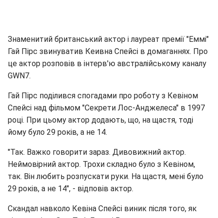
Знаменитий британський актор і лауреат премії "Еммі"
Гай Пірс звинуватив Кеивна Спейсі в домаганнях. Про
це актор розповів в інтерв'ю австралійському каналу
GWN7.
Гай Пірс поділився спогадами про роботу з Кевіном
Спейсі над фільмом "Секрети Лос-Анджелеса" в 1997
році. При цьому актор додають, що, на щастя, тоді
йому було 29 років, а не 14.
"Так. Важко говорити зараз. Дивовижний актор.
Неймовірний актор. Трохи складно було з Кевіном,
так. Він любить розпускати руки. На щастя, мені було
29 років, а не 14", - відповів актор.
Скандал навколо Кевіна Спейсі виник після того, як