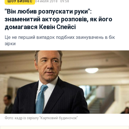
ШОУ БИЗНЕС
04 июля 2018 · 09:58
"Він любив розпускати руки":
знаменитий актор розповів, як його
домагався Кевін Спейсі
Це не перший випадок подібних звинувачень в бік
зірки
Фото: кадр із серіалу "Картковий будиночок"