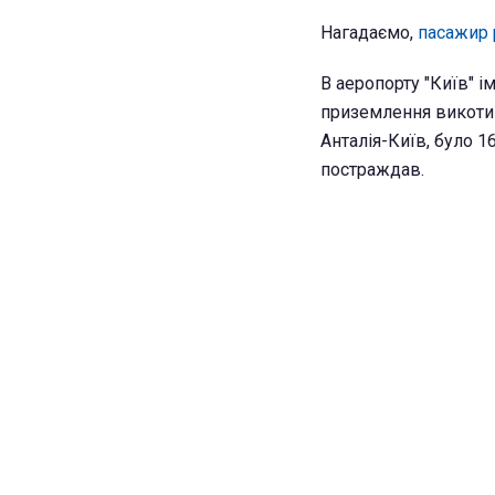
Нагадаємо,
пасажир 
В аеропорту "Київ" ім
приземлення викотивс
Анталія-Київ, було 1
постраждав.