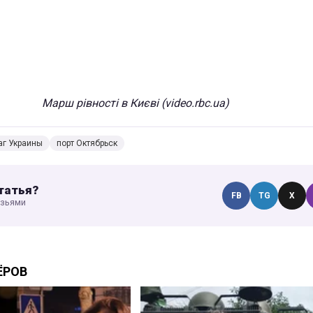
Марш рівності в Києві (video.rbc.ua)
аг Украины
порт Октябрьск
татья?
FB
TG
X
узьями