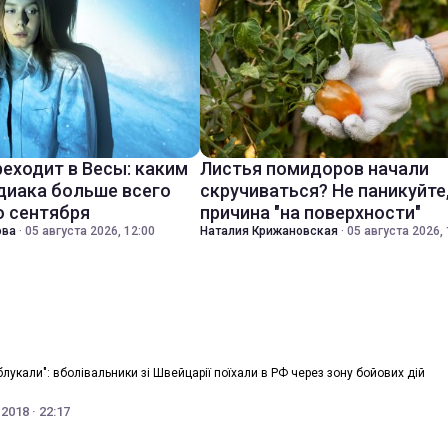
реходит в Весы: каким
Листья помидоров начали
диака больше всего
скручиваться? Не паникуйте
о сентября
причина "на поверхности"
ова
·
05 августа 2026, 12:00
Наталия Крижановская
·
05 августа 2026, 
блукали": вболівальники зі Швейцарії поїхали в РФ через зону бойових дій
2018 · 22:17