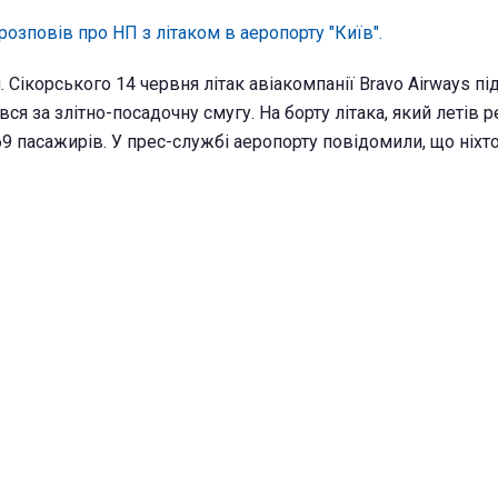
розповів про НП з літаком в аеропорту "Київ".
. Сікорського 14 червня літак авіакомпанії Bravo Airways пі
я за злітно-посадочну смугу. На борту літака, який летів 
69 пасажирів. У прес-службі аеропорту повідомили, що ніхт