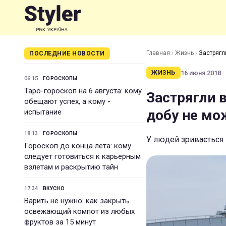
Главная
›
Жизнь
›
Застрягли
ПОСЛЕДНИЕ НОВОСТИ
16 июня 2018 ·
ЖИЗНЬ
06:15
ГОРОСКОПЫ
Таро-гороскоп на 6 августа: кому
Застрягли в
обещают успех, а кому -
добу не мо
испытание
18:13
ГОРОСКОПЫ
У людей зривається 
Гороскоп до конца лета: кому
следует готовиться к карьерным
взлетам и раскрытию тайн
17:34
ВКУСНО
Варить не нужно: как закрыть
освежающий компот из любых
фруктов за 15 минут