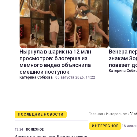
Нырнула в шарик на 12 млн
Венера пе
просмотров: блогерша из
знакам Зо
мемного видео объяснила
повезет д
смешной поступок
Катерина Собк
Катерина Собкова
·
05 августа 2026, 14:22
Главная
›
Интересное
›
"За
ПОСЛЕДНИЕ НОВОСТИ
16 июня 
ИНТЕРЕСНОЕ
13:24
ПОЛЕЗНОЕ
Август на даче: эти 5 задач нужно