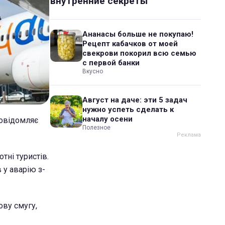
внутренние секреты
Ананасы больше не покупаю!
Рецепт кабачков от моей
свекрови покорил всю семью
с первой банки
Вкусно
Август на даче: эти 5 задач
нужно успеть сделать к
началу осени
повідомляє
Полезное
тні туристів.
 у аварію з-
ову смугу,