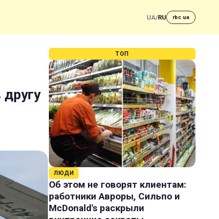
UA
/
RU
rbc.ua
ТОП
в другу
ЛЮДИ
Об этом не говорят клиентам:
работники Авроры, Сильпо и
McDonald's раскрыли