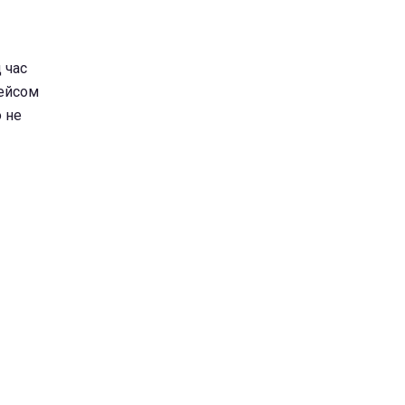
д час
рейсом
о не