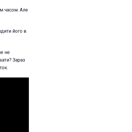
м часом. Але
одити його в
ле не
вати? Зараз
ток.