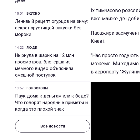
деле
Їх тимчасово розсел
15:04
ВКУСНО
вже майже дві доби 
Ленивый рецепт огурцов на зиму:
секрет хрустящей закуски без
Пасажири засмучені т
мороки
Києві.
14:22
ЛЮДИ
Нырнула в шарик на 12 млн
"Нас просто годують 
просмотров: блогерша из
можемо. Ми ходимо г
мемного видео объяснила
в аеропорту "Жуляни"
смешной поступок
13:57
ГОРОСКОПЫ
Паук дома к деньгам или к беде?
Что говорят народные приметы и
когда это плохой знак
Все новости