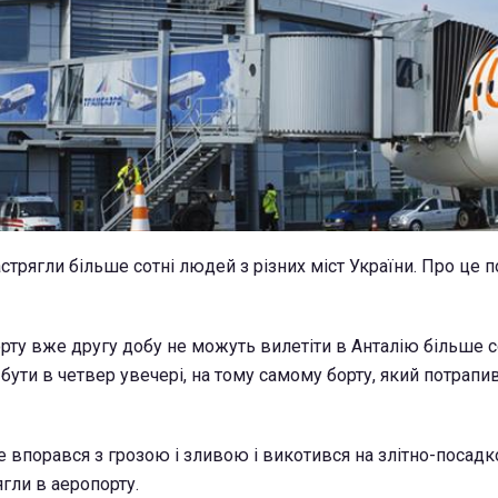
астрягли більше сотні людей з різних міст України. Про це 
ту вже другу добу не можуть вилетіти в Анталію більше со
 бути в четвер увечері, на тому самому борту, який потрапив
 не впорався з грозою і зливою і викотився на злітно-посадк
гли в аеропорту.