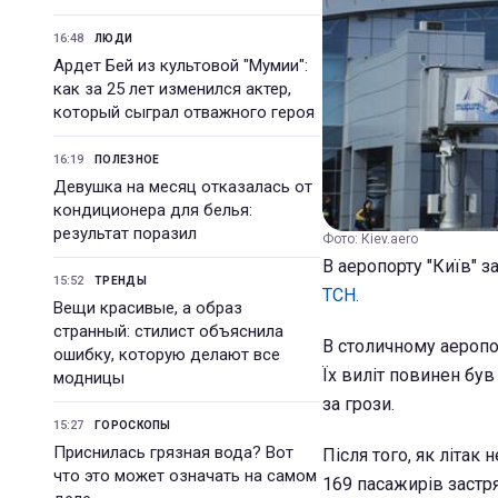
16:48
ЛЮДИ
Ардет Бей из культовой "Мумии":
как за 25 лет изменился актер,
который сыграл отважного героя
16:19
ПОЛЕЗНОЕ
Девушка на месяц отказалась от
кондиционера для белья:
результат поразил
Фото: Кiev.aero
В аеропорту "Київ" з
15:52
ТРЕНДЫ
ТСН.
Вещи красивые, а образ
странный: стилист объяснила
В столичному аеропор
ошибку, которую делают все
Їх виліт повинен був
модницы
за грози.
15:27
ГОРОСКОПЫ
Приснилась грязная вода? Вот
Після того, як літак
что это может означать на самом
169 пасажирів застря