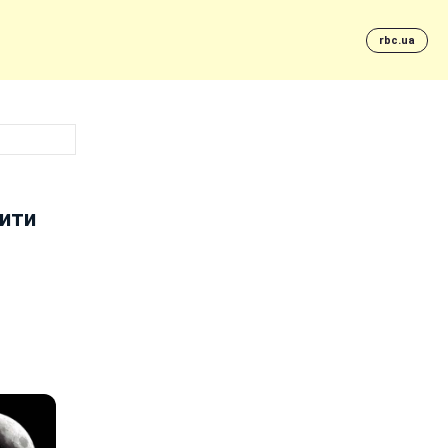
rbc.ua
чити