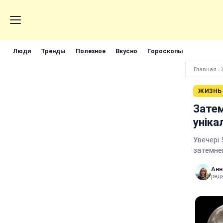
Люди
Тренды
Полезное
Вкусно
Гороскопы
Главная
›
ЖИЗНЬ
Затем
уніка
Увечері 
затемне
Анн
ред