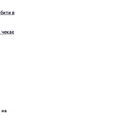
бити в
 чекає
 на