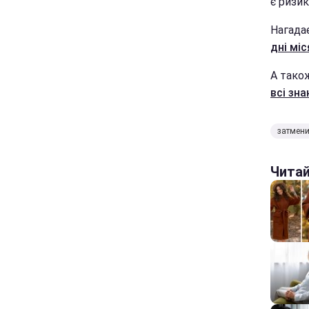
є ризик
Нагадає
дні мі
А тако
всі зна
затмен
Чита