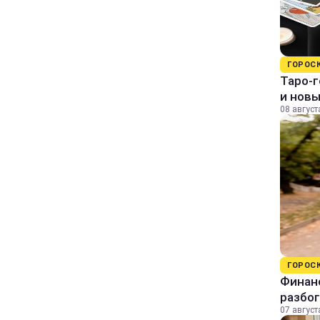
ГОРОС
Таро-г
и нов
08 август
ГОРОС
Финанс
разбог
07 август