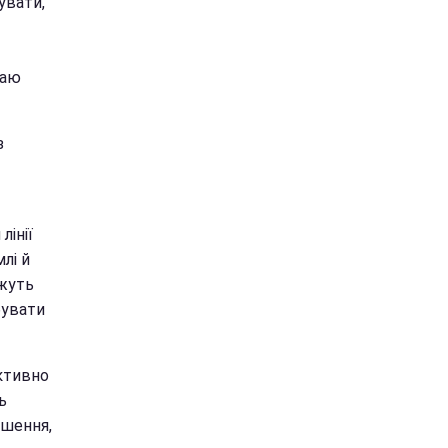
увати,
раю
з
лінії
лі й
ожуть
бувати
ктивно
ь
ішення,