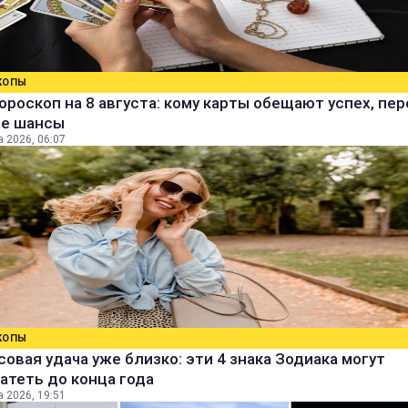
КОПЫ
ороскоп на 8 августа: кому карты обещают успех, пе
ые шансы
а 2026, 06:07
КОПЫ
овая удача уже близко: эти 4 знака Зодиака могут
атеть до конца года
а 2026, 19:51