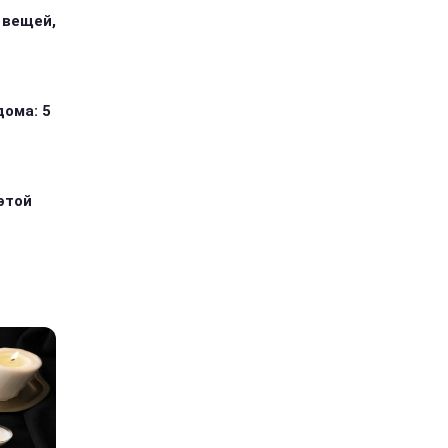
 вещей,
дома: 5
этой