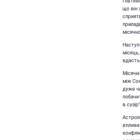
Півтінн
що він
сприят
прилад
місячно
Наступ
місяць,
вдасть
Місячні
між Сон
дуже ч
побачи
в сузір
Астрол
впливат
конфлік