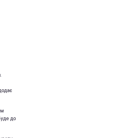
.
додає
ям
буде до