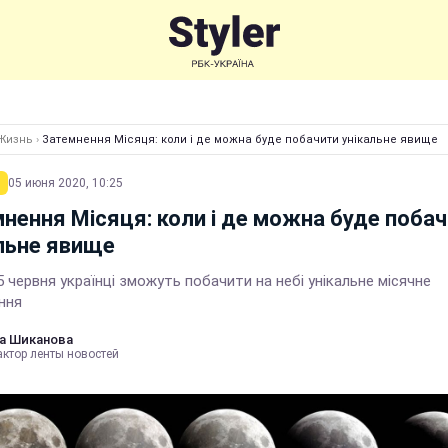
Жизнь
›
Затемнення Місяця: коли і де можна буде побачити унікальне явище
05 июня 2020, 10:25
нення Місяця: коли і де можна буде поба
льне явище
5 червня українці зможуть побачити на небі унікальне місячне
ння
а Шиканова
актор ленты новостей