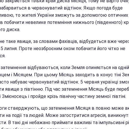
ю закриється тільки край диска Місяця, тому не варто очік
 забарвиться в червонуватий відтінок. Якщо погода буде
ливою, то жителі України зможуть за допомогою оптичних
ів побачити невелике потемніння нижнього (південного) к
го диска.
не таке явище, за словами фахівців, відбудеться вже чере
 5 липня. Проте неозброєним оком побачити його чітко не
ся.
 затемнення відбуваються, коли Земля опиняється на одній 
цем і Місяцем. При цьому Місяць заходить в конус тіні Зем
асто набуває червонуватий відтінок. 5 червня українці зм
ти явище з півтінню. Під час затемнення Місяць буде пере
'ї Змієносець і пройде крізь північну частину земної півтіні.
оги стверджують, що затемнення Місяця в повню може а
и на події та людей. Може загостритися агресія, виникнут
ти. В такі дні небажано приймати важливі та імпульсивні р