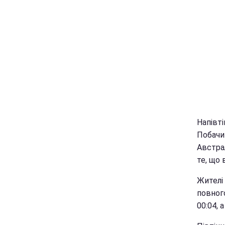
Напівті
Побачи
Австрал
те, що 
Жителі
повног
00:04, 