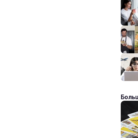
Больш