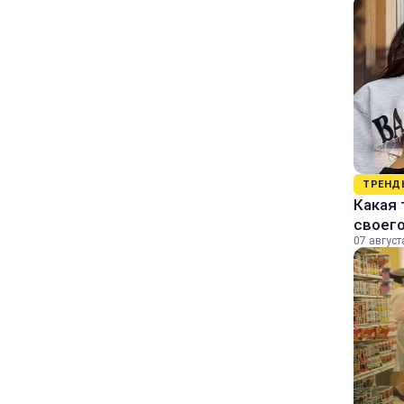
ТРЕНД
Какая 
своег
07 август