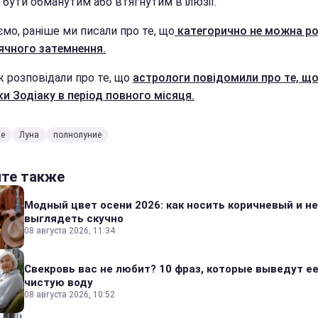
 бути обманутим або втягнутим в ілюзії.
мо, раніше ми писали про те, що
категорично не можна ро
сячного затемнення.
ж розповідали про те, що
астрологи повідомили про те, що
ки Зодіаку в період повного місяця.
ие
Луна
полнолуние
йте также
Модный цвет осени 2026: как носить коричневый и не
выглядеть скучно
08 августа 2026, 11:34
Свекровь вас не любит? 10 фраз, которые выведут ее
чистую воду
08 августа 2026, 10:52