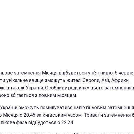
ньове затемнення Місяця відбудеться у п'ятницю, 5 червня
ти унікальне явище зможуть жителі Європи, Азії, Африки,
ії, а також України. Особливу родзинку цього затемнення 
воно збігається з повним місяцем.
 України зможуть помилуватися напівтіньовим затемненн
о Місяця о 20:45 за київським часом. Тривати затемнення 
а пікова фаза відбудеться о 22:24.