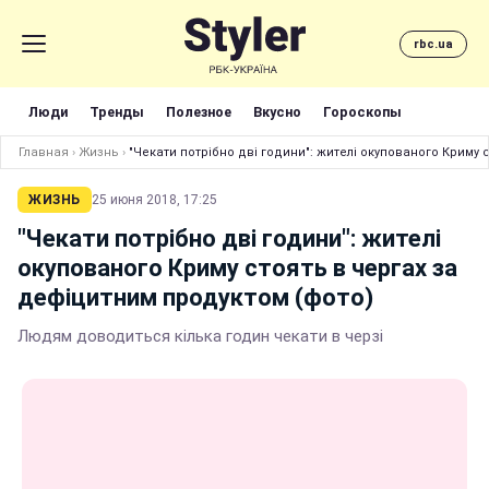
rbc.ua
Люди
Тренды
Полезное
Вкусно
Гороскопы
Главная
›
Жизнь
›
"Чекати потрібно дві години": жителі окупованого Криму 
ЖИЗНЬ
25 июня 2018, 17:25
"Чекати потрібно дві години": жителі
окупованого Криму стоять в чергах за
дефіцитним продуктом (фото)
Людям доводиться кілька годин чекати в черзі