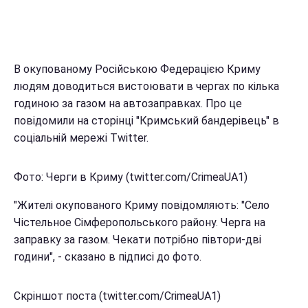
В окупованому Російською Федерацією Криму
людям доводиться вистоювати в чергах по кілька
годиною за газом на автозаправках. Про це
повідомили на сторінці "Кримський бандерівець" в
соціальній мережі Twitter.
Фото: Черги в Криму (twitter.com/CrimeaUA1)
"Жителі окупованого Криму повідомляють: "Село
Чістельное Сімферопольського району. Черга на
заправку за газом. Чекати потрібно півтори-дві
години", - сказано в підписі до фото.
Скріншот поста (twitter.com/CrimeaUA1)