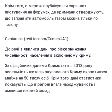
Крім того, в мережі опублікували скріншот
листування на форумах, де кримчани стверджують,
що заправити автомобіль газом можна тільки по
талону.
Скріншот (twitter.com/CrimeaUA1)
До речі,
з'явилися дані про різке зниження
чисельності населення в включеному Криму.
За офіційними даними Кримстата, з 2013 року
чисельність жителів окупованого Криму скоротилася
майже на 50 тисяч осіб. Крім того, дані статистики
показують, що в регіоні впала народжуваність і
змінився віковий склад.