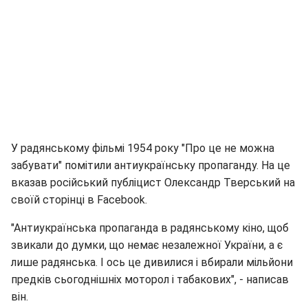
У радянському фільмі 1954 року "Про це не можна
забувати" помітили антиукраїнську пропаганду. На це
вказав російський публіцист Олександр Тверський на
своїй сторінці в Facebook.
"Антиукраїнська пропаганда в радянському кіно, щоб
звикали до думки, що немає незалежної України, а є
лише радянська. І ось це дивилися і вбирали мільйони
предків сьогоднішніх моторол і табакових", - написав
він.