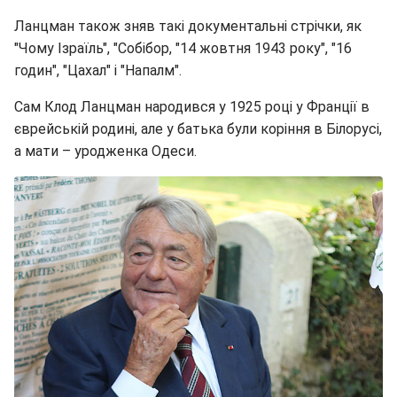
Ланцман також зняв такі документальні стрічки, як
"Чому Ізраїль", "Собібор, "14 жовтня 1943 року", "16
годин", "Цахал" і "Напалм".
Сам Клод Ланцман народився у 1925 році у Франції в
єврейській родині, але у батька були коріння в Білорусі,
а мати – уродженка Одеси.