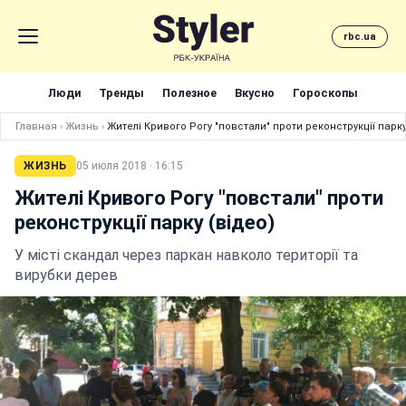
rbc.ua
Люди
Тренды
Полезное
Вкусно
Гороскопы
Главная
›
Жизнь
›
Жителі Кривого Рогу "повстали" проти реконструкції парку
ЖИЗНЬ
05 июля 2018 · 16:15
Жителі Кривого Рогу "повстали" проти
реконструкції парку (відео)
У місті скандал через паркан навколо території та
вирубки дерев