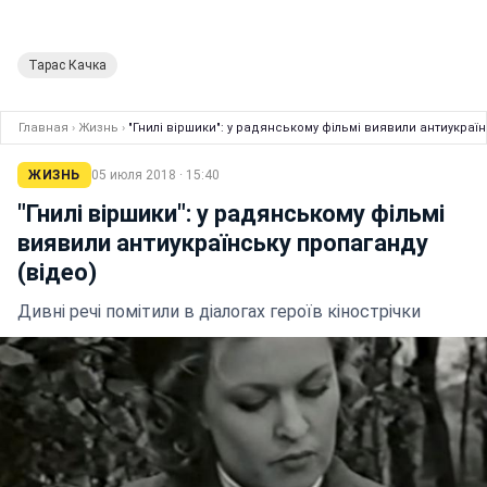
Тарас Качка
Главная
›
Жизнь
›
"Гнилі віршики": у радянському фільмі виявили антиукраї
ЖИЗНЬ
05 июля 2018 · 15:40
"Гнилі віршики": у радянському фільмі
виявили антиукраїнську пропаганду
(відео)
Дивні речі помітили в діалогах героїв кінострічки