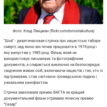
Фото: Клод Ланцман (flickr.comdonostiakultura)
"Шоа" - девятичасовая стрічка про нацистські табори
смерті, над якою він почав працювати в 1974 році і
яку випустив у 1985 році. Фільм, який не
використовує письмових та фотографічних
документів, а спирається виключно на безпосередні
свідчення живих осіб, включаючи нацистів і тих, хто їх
підтримував, став світовою громадською подією і
унікальним кинофактом.
Стрічка завоювала премію BAFTA за кращий
документальний фільм отримала почесну премію
"Сезар".