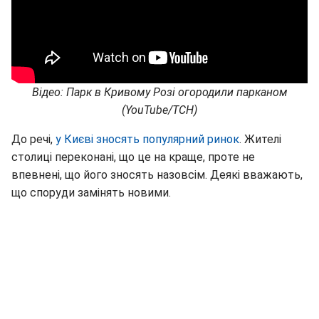
Відео: Парк в Кривому Розі огородили парканом
(YouTube/ТСН)
До речі,
у Києві зносять популярний ринок
. Жителі
столиці переконані, що це на краще, проте не
впевнені, що його зносять назовсім. Деякі вважають,
що споруди замінять новими.