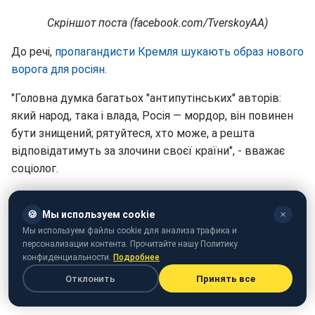
Скріншот поста (facebook.com/TverskoyAA)
До речі,
пропагандисти Кремля шукають образ нового
ворога для росіян.
"Головна думка багатьох "антипутінських" авторів:
який народ, така і влада, Росія — мордор, він повинен
бути знищений; рятуйтеся, хто може, а решта
відповідатимуть за злочини своєї країни", - вважає
соціолог.
Эйдман зазначив, що кремлівська пропагандистська
машина працює на створення саме такої картини
🍪
Мы используем cookie
✕
Мы используем файлы cookie для анализа трафика и
світу в свідомості росіян.
персонализации контента. Прочитайте нашу Политику
конфиденциальности.
Подробнее
Отклонить
Принять все