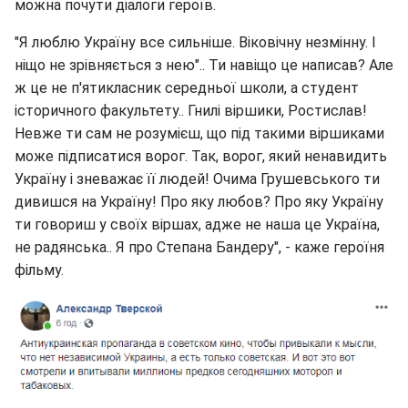
можна почути діалоги героїв.
"Я люблю Україну все сильніше. Віковічну незмінну. І
ніщо не зрівняється з нею".. Ти навіщо це написав? Але
ж це не п'ятикласник середньої школи, а студент
історичного факультету.. Гнилі віршики, Ростислав!
Невже ти сам не розумієш, що під такими віршиками
може підписатися ворог. Так, ворог, який ненавидить
Україну і зневажає її людей! Очима Грушевського ти
дивишся на Україну! Про яку любов? Про яку Україну
ти говориш у своїх віршах, адже не наша це Україна,
не радянська.. Я про Степана Бандеру", - каже героїня
фільму.