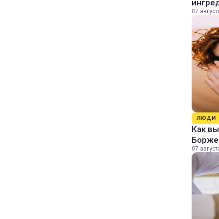
ингре
07 август
ЛЮДИ
Как в
Борже
07 август