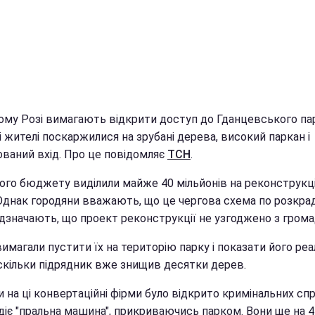
ому Розі вимагають відкрити доступ до Гданцевського пар
 жителі поскаржилися на зрубані дерева, високий паркан і
ований вхід. Про це повідомляє
ТСН
.
кого бюджету виділили майже 40 мільйонів на реконструкц
 Однак городяни вважають, що це чергова схема по розкра
ідзначають, що проект реконструкції не узгоджено з гром
имагали пустити їх на територію парку і показати його ре
оскільки підрядник вже знищив десятки дерев.
и на ці конвертаційні фірми було відкрито кримінальних сп
діє "пральна машина", прикриваючись парком. Вони ще на 4