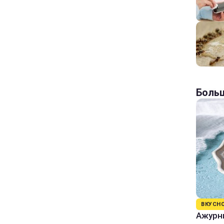
Больш
ВКУСН
Ажурны