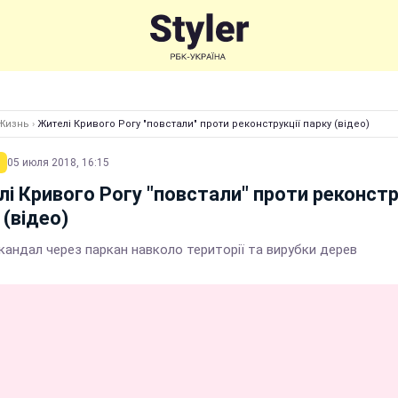
Жизнь
›
Жителі Кривого Рогу "повстали" проти реконструкції парку (відео)
05 июля 2018, 16:15
і Кривого Рогу "повстали" проти реконстр
 (відео)
скандал через паркан навколо території та вирубки дерев