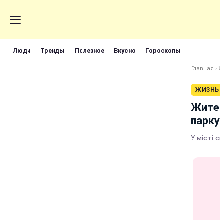
Люди
Тренды
Полезное
Вкусно
Гороскопы
Главная
›
ЖИЗНЬ
Жител
парку
У місті 