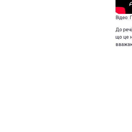
Відео:
До речі
що це н
вважаю