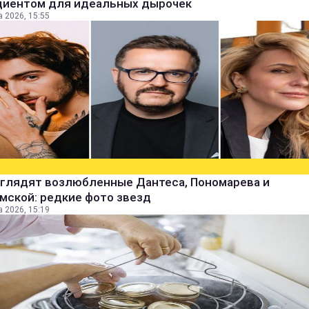
диентом для идеальных дырочек
а 2026, 15:55
ыглядят возлюбленные Дантеса, Пономарева и
мской: редкие фото звезд
а 2026, 15:19