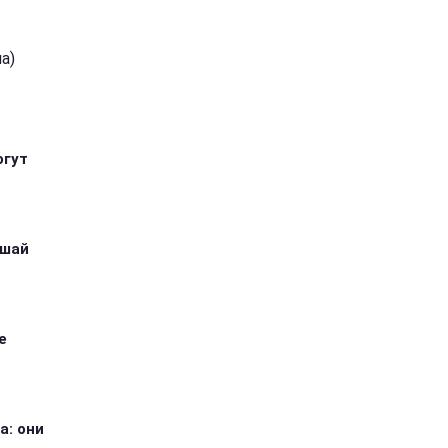
a)
огут
ушай
е
а: они