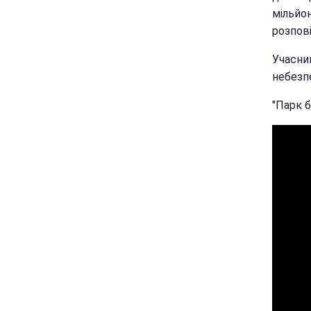
мільйон
розпові
Учасник
небезп
"Парк б