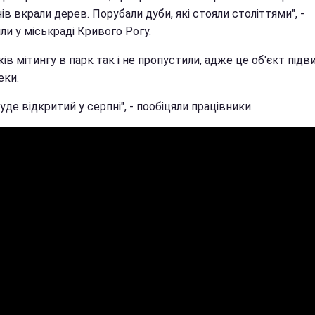
ів вкрали дерев. Порубали дуби, які стояли століттями", -
ли у міськраді Кривого Рогу.
ів мітингу в парк так і не пропустили, адже це об'єкт під
еки.
уде відкритий у серпні", - пообіцяли працівники.