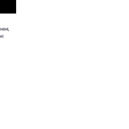
нані,
кі