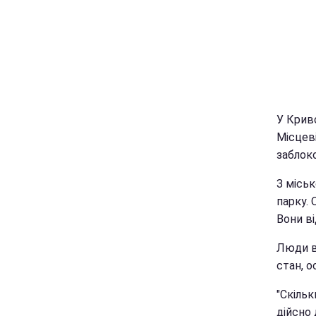
У Крив
Місцеві
заблок
З місь
парку.
Вони в
Люди в
стан, 
"Скільк
дійсно 