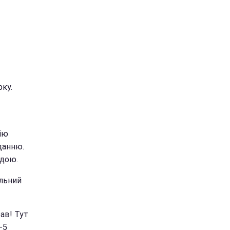
ку.
ію
данню.
адою.
альний
рав! Тут
-5