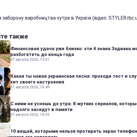
а заборону виробництва хутра в Україні (відео: STYLER.rbc.u
йте также
Финансовая удача уже близко: эти 4 знака Зодиака м
разбогатеть до конца года
07 августа 2026, 19:51
Какая ты новая украинская песня: проходи тест и сл
хит своего настроения
07 августа 2026, 18:49
С ними не уснешь до утра: 8 жутких сериалов, которы
надолго засядут в памяти
07 августа 2026, 18:09
10 вещей, которыми нельзя протирать экран телефон