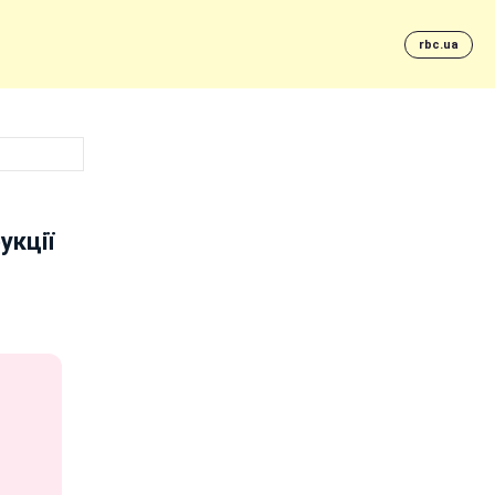
rbc.ua
укції