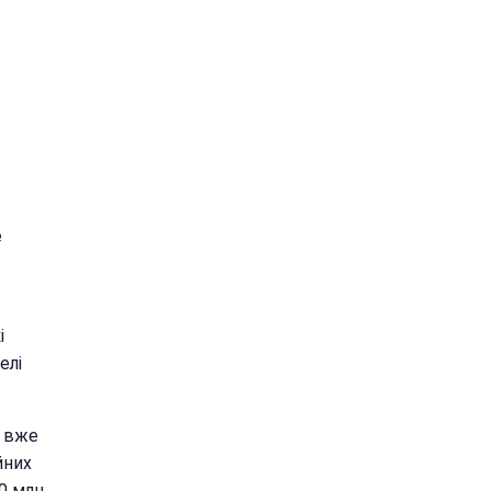
е
і
елі
и вже
йних
0 млн.