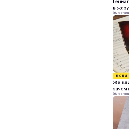
Гениал
в жару
06 август
ЛЮДИ
Женщин
зачем 
06 август