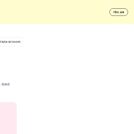
rbc.ua
стала вічною
ь вже