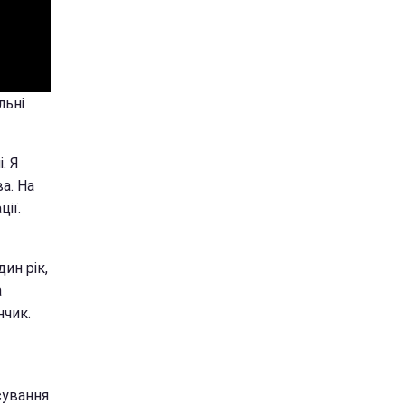
льні
. Я
а. На
ції.
ин рік,
а
нчик.
сування