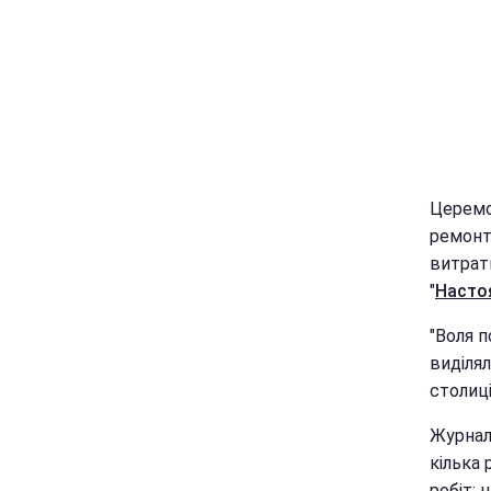
Церемо
ремонт
витрат
"
Насто
"Воля п
виділял
столиці
Журнал
кілька 
робіт: 