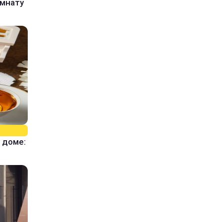
омнату
 доме: