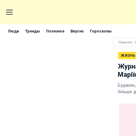
Люди
Тренды
Полезное
Вкусно
Гороскопы
Главная
›
ЖИЗНЬ
Журна
Марії
Будівлю,
більше 