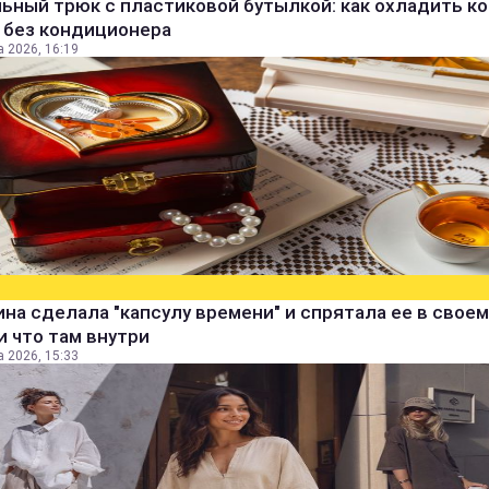
ьный трюк с пластиковой бутылкой: как охладить к
 без кондиционера
а 2026, 16:19
а сделала "капсулу времени" и спрятала ее в своем
и что там внутри
а 2026, 15:33