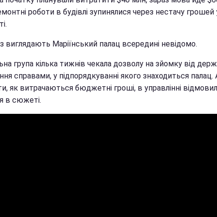
емонтні роботи в будівлі зупинялися через нестачу грошей 
і.
аз виглядають Маріїнський палац всередині невідомо.
ьна група кілька тижнів чекала дозволу на зйомку від дер
ння справами, у підпорядкуванні якого знаходиться палац. 
и, як витрачаються бюджетні гроші, в управлінні відмовили
я в сюжеті.