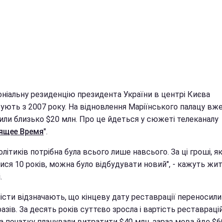
ніальну резиденцію президента України в центрі Києва
ують з 2007 року. На відновлення Маріїнського палацу вж
или близько $20 млн. Про це йдеться у сюжеті телеканалу
ящее Время
".
олітиків потрібна була всього лише навсього. За ці гроші, як
ися 10 років, можна було відбудувати новий", - кажуть жит
.
істи відзначають, що кінцеву дату реставрації переносил
разів. За десять років суттєво зросла і вартість реставраці
на початку планували витратити $40 млн, зараз мова йде $6