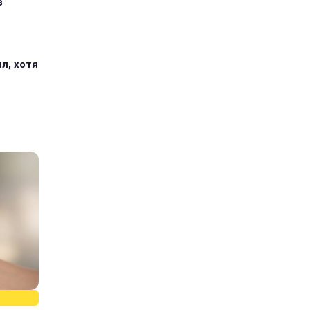
з
л, хотя