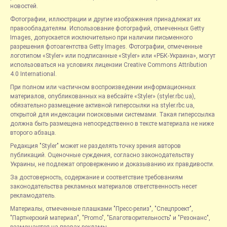
новостей.
Фотографии, иллюстрации и другие изображения принадлежат их
правообладателям. Использование фотографий, отмеченных Getty
Images, допускается исключительно при наличии письменного
разрешения фотоагентства Getty Images. Фотографии, отмеченные
логотипом «Styler» или подписанные «Styler» или «РБК-Украина», могут
использоваться на условиях лицензии Creative Commons Attribution
4.0 International.
При полном или частичном воспроизведении информационных
материалов, опубликованных на вебсайте «Styler» (styler.rbc.ua),
обязательно размещение активной гиперссылки на styler.rbc.ua,
открытой для индексации поисковыми системами. Такая гиперссылка
должна быть размещена непосредственно в тексте материала не ниже
второго абзаца.
Редакция "Styler" может не разделять точку зрения авторов
публикаций. Оценочные суждения, согласно законодательству
Украины, не подлежат опровержению и доказыванию их правдивости.
За достоверность, содержание и соответствие требованиям
законодательства рекламных материалов ответственность несет
рекламодатель.
Материалы, отмеченные плашками "Пресс-релиз", "Спецпроект",
"Партнерский материал", "Promo", "Благотворительность" и "Резонанс",