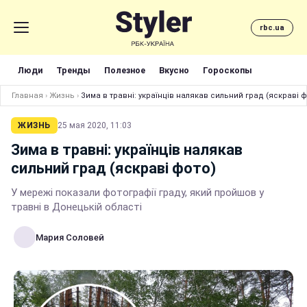
rbc.ua
Люди
Тренды
Полезное
Вкусно
Гороскопы
Главная
›
Жизнь
›
Зима в травні: українців налякав сильний град (яскраві ф
ЖИЗНЬ
25 мая 2020, 11:03
Зима в травні: українців налякав
сильний град (яскраві фото)
У мережі показали фотографії граду, який пройшов у
травні в Донецькій області
Мария Соловей