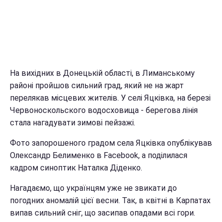
На вихідних в Донецькій області, в Лиманському
районі пройшов сильний град, який не на жарт
перелякав місцевих жителів. У селі Яцківка, на березі
Червоноскольского водосховища - берегова лінія
стала нагадувати зимові пейзажі.
Фото запорошеного градом села Яцківка опублікував
Олександр Белименко в Facebook, а поділилася
кадром синоптик Наталка Діденко.
Нагадаємо, що українцям уже не звикати до
погодних аномалій цієї весни. Так, в квітні в Карпатах
випав сильний сніг, що засипав опадами всі гори.