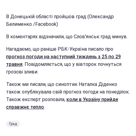
В Донецькій області пройшов град (Олександр
Белименко /Facebook)
В коментарях відзначили, що Слов'янськ град минув.
Нагадаємо, що раніше РБК-Україна писало про
прогноз погоди на наступний тиждень з 25 по 29
травня
. Повідомляється, що у вівторок почнуться
грозові зливи.
Також ми писали, що синоптик Наталка Діденко
також опублікувала свій прогноз погоди на понеділок.
Також експерт розповіла,
коли в Україну прийде
справжнє тепло
.
Град