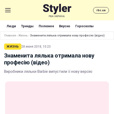
rbc.ua
Люди
Тренды
Полезное
Вкусно
Гороскопы
Главная
›
Жизнь
›
Знаменита лялька отримала нову професію (відео)
ЖИЗНЬ
28 июня 2018, 10:23
Знаменита лялька отримала нову
професію (відео)
Виробники ляльки Barbie випустили її нову версію