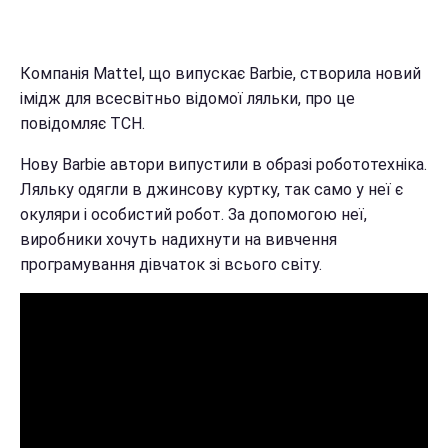
Компанія Mattel, що випускає Barbie, створила новий
імідж для всесвітньо відомої ляльки, про це
повідомляє ТСН.
Нову Barbie автори випустили в образі робототехніка.
Ляльку одягли в джинсову куртку, так само у неї є
окуляри і особистий робот. За допомогою неї,
виробники хочуть надихнути на вивчення
програмування дівчаток зі всього світу.