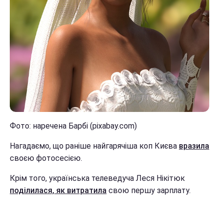
Фото: наречена Барбі (pixabay.com)
Нагадаємо, що раніше найгарячіша коп Києва
вразила
своєю фотосесією.
Крім того, українська телеведуча Леся Нікітюк
поділилася, як витратила
свою першу зарплату.