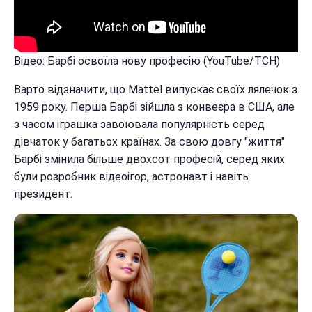
Відео: Барбі освоїла нову професію (YouTube/ТСН)
Варто відзначити, що Mattel випускає своїх лялечок з
1959 року. Перша Барбі зійшла з конвеєра в США, але
з часом іграшка завоювала популярність серед
дівчаток у багатьох країнах. За свою довгу "життя"
Барбі змінила більше двохсот професій, серед яких
були розробник відеоігор, астронавт і навіть
президент.