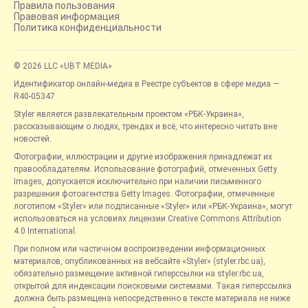
Правила пользования
Правовая информация
Политика конфиденциальности
© 2026 LLC «UBT MEDIA»
Идентификатор онлайн-медиа в Реестре субъектов в сфере медиа —
R40-05347
Styler является развлекательным проектом «РБК-Украина»,
рассказывающим о людях, трендах и всё, что интересно читать вне
новостей.
Фотографии, иллюстрации и другие изображения принадлежат их
правообладателям. Использование фотографий, отмеченных Getty
Images, допускается исключительно при наличии письменного
разрешения фотоагентства Getty Images. Фотографии, отмеченные
логотипом «Styler» или подписанные «Styler» или «РБК-Украина», могут
использоваться на условиях лицензии Creative Commons Attribution
4.0 International.
При полном или частичном воспроизведении информационных
материалов, опубликованных на вебсайте «Styler» (styler.rbc.ua),
обязательно размещение активной гиперссылки на styler.rbc.ua,
открытой для индексации поисковыми системами. Такая гиперссылка
должна быть размещена непосредственно в тексте материала не ниже