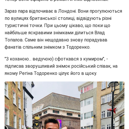
Зараз пара відпочиває в Лондоні. Вони прогулюються
по вулицях британської столиці, відвідують різні
туристичні точки. При цьому цікаво, що поки що
найбільше яскравими знімками ділиться Влад
Топалов. Саме він нещодавно знову порадував
фанатів спільним знімком з Тодоренко.
"З коханою... ведучою) сфоткався з кумиром", -
підписав зворушливий знімок російський співак, на
якому Регіна Тодоренко цілує його в щоку.