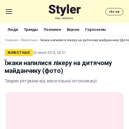
rbc.ua
Люди
Тренды
Полезное
Вкусно
Гороскопы
Главная
›
Животные
›
Їжаки напилися лікеру на дитячому майданчику (фото
ЖИВОТНЫЕ
20 июня 2018, 08:31
Їжаки напилися лікеру на дитячому
майданчику (фото)
Тварин рятували від алкогольної інтоксикації