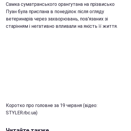
Самка суматранського орангутана на прізвисько
Пуан була приспана в понеділок після огляду
ветеринарів через захворювань, пов'язаних зі
старінням і негативно впливали на якість її життя.
Коротко про головне за 19 червня (відео:
STYLER.rbc.ua)
Читайте также