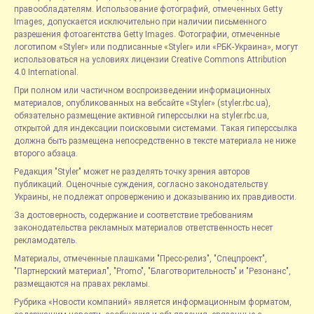
правообладателям. Использование фотографий, отмеченных Getty
Images, допускается исключительно при наличии письменного
разрешения фотоагентства Getty Images. Фотографии, отмеченные
логотипом «Styler» или подписанные «Styler» или «РБК-Украина», могут
использоваться на условиях лицензии Creative Commons Attribution
4.0 International.
При полном или частичном воспроизведении информационных
материалов, опубликованных на вебсайте «Styler» (styler.rbc.ua),
обязательно размещение активной гиперссылки на styler.rbc.ua,
открытой для индексации поисковыми системами. Такая гиперссылка
должна быть размещена непосредственно в тексте материала не ниже
второго абзаца.
Редакция "Styler" может не разделять точку зрения авторов
публикаций. Оценочные суждения, согласно законодательству
Украины, не подлежат опровержению и доказыванию их правдивости.
За достоверность, содержание и соответствие требованиям
законодательства рекламных материалов ответственность несет
рекламодатель.
Материалы, отмеченные плашками "Пресс-релиз", "Спецпроект",
"Партнерский материал", "Promo", "Благотворительность" и "Резонанс",
размещаются на правах рекламы.
Рубрика «Новости компаний» является информационным форматом,