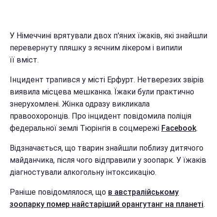
У Німеччині врятували двох п'яних їжаків, які знайшли
перевернуту пляшку з яєчним лікером і випили
її вміст.
Інцидент трапився у місті Ерфурт. Нетверезих звірів
виявила місцева мешканка. Їжаки були практично
знерухомлені. Жінка одразу викликала
правоохоронців. Про інцидент повідомила поліція
федеральної землі Тюрінгія в соцмережі
Facebook
.
Відзначається, що тварин знайшли поблизу дитячого
майданчика, після чого відправили у зоопарк. У їжаків
діагностували алкогольну інтоксикацію.
Раніше повідомлялося, що
в австралійському
зоопарку помер найстаріший орангутанг на планеті
.