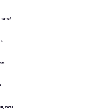
опатой:
ть
кам
з
л, хотя