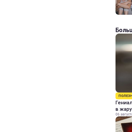
Больш
ПОЛЕЗ
Гениал
в жару
06 август