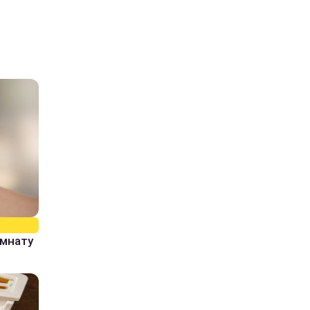
омнату