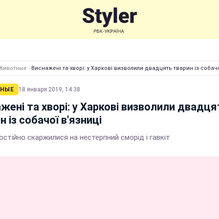
Животные
›
Виснажені та хворі: у Харкові визволили двадцять тварин із собачо
НЫЕ
18 января 2019, 14:38
жені та хворі: у Харкові визволили двадця
н із собачої в'язниці
остійно скаржилися на нестерпний сморід і гавкіт