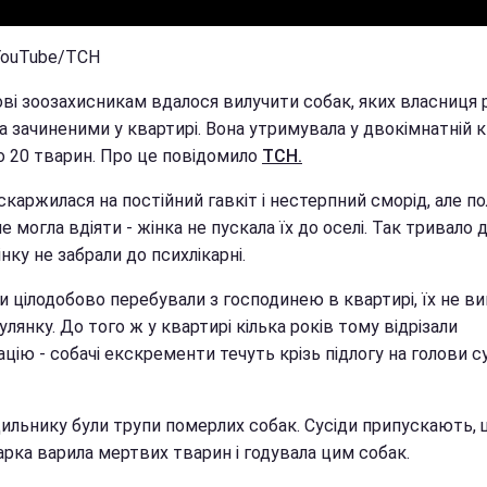
 YouTube/ТСН
ові зоозахисникам вдалося вилучити собак, яких власниця
 зачиненими у квартирі. Вона утримувала у двокімнатній к
о 20 тварин. Про це повідомило
ТСН.
скаржилася на постійний гавкіт і нестерпний сморід, але по
не могла вдіяти - жінка не пускала їх до оселі. Так тривало 
нку не забрали до психлікарні.
и цілодобово перебували з господинею в квартирі, їх не в
улянку. До того ж у квартирі кілька років тому відрізали
ацію - собачі екскременти течуть крізь підлогу на голови с
дильнику були трупи померлих собак. Сусіди припускають, 
арка варила мертвих тварин і годувала цим собак.