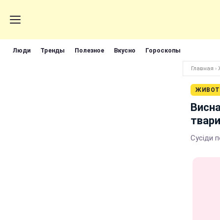
Люди
Тренды
Полезное
Вкусно
Гороскопы
Главная
›
ЖИВОТ
Висна
твари
Сусіди п