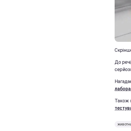
Скрінш
До речі
серйоз
Нагада
лаборат
Також 
тестув
животн