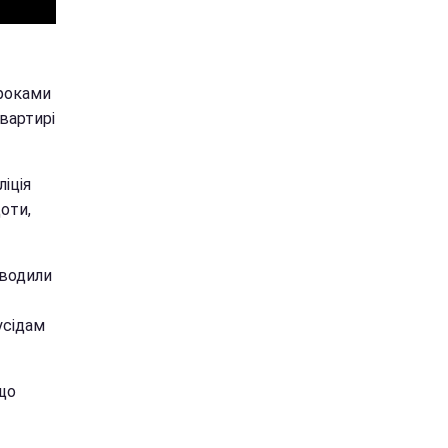
 роками
вартирі
ліція
доти,
иводили
усідам
що