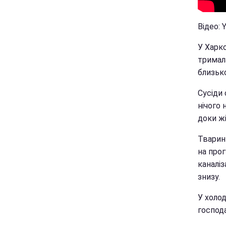
Відео:
У Харк
тримала
близьк
Сусіди 
нічого 
доки жі
Тварин
на прог
каналіз
знизу.
У холо
господ