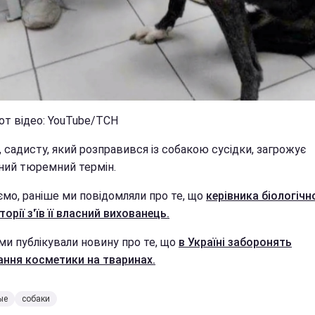
от відео: YouTube/ТСН
, садисту, який розправився із собакою сусідки, загрожує
ний тюремний термін.
ємо, раніше ми повідомляли про те, що
керівника біологічн
орії з'їв її власний вихованець.
ми публікували новину про те, що
в Україні заборонять
ання косметики на тваринах.
ые
собаки