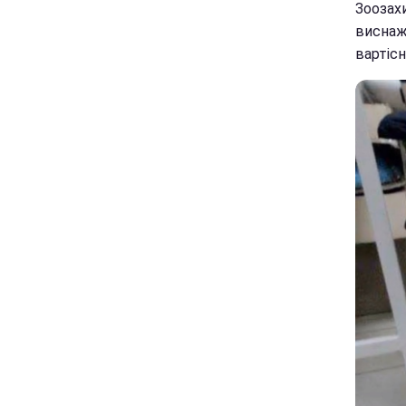
Зоозах
виснаже
вартісн