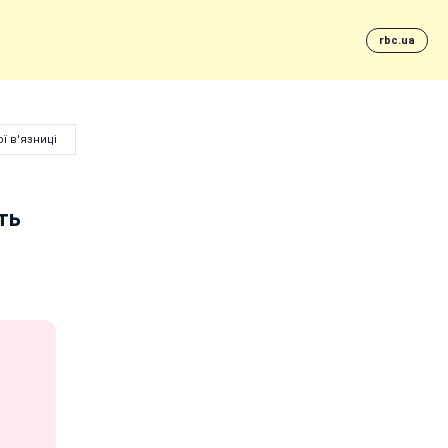
rbc.ua
ї в'язниці
ть