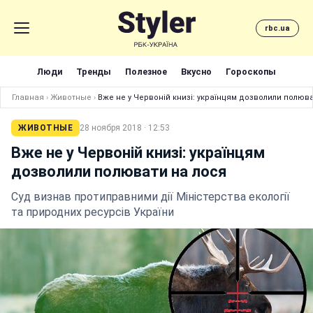
rbc.ua
Люди
Тренды
Полезное
Вкусно
Гороскопы
Главная
›
Животные
›
Вже не у Червоній книзі: українцям дозволили полюв
ЖИВОТНЫЕ
28 ноября 2018 · 12:53
Вже не у Червоній книзі: українцям
дозволили полювати на лося
Суд визнав протиправними дії Міністерства екології
та природних ресурсів України