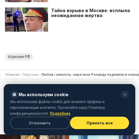
Агрессия РФ
Главная
›
Персоны
›
Любов і ніжність: наречена Роналду поділилася ново
ПЕРСОНЫ
28 ноября 2018 · 11:46
🍪
Мы используем cookie
✕
Любов і ніжність: наречена Роналду
Мы используем файлы cookie для анализа трафика и
поділилася новорічними сімейними
персонализации контента. Прочитайте нашу Политику
конфиденциальности.
Подробнее
знімками
Отклонить
Принять все
Головними героями фото стали діти Кріштіано