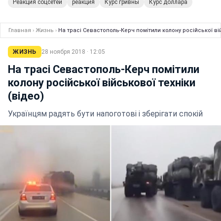
Реакция соцсетей
реакция
Курс гривны
Курс доллара
Главная
›
Жизнь
›
На трасі Севастополь-Керч помітили колону російської вій
ЖИЗНЬ
28 ноября 2018 · 12:05
На трасі Севастополь-Керч помітили
колону російської військової техніки
(відео)
Українцям радять бути напоготові і зберігати спокій