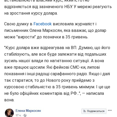
встановлюють власний курс, який істотно
відрізняється від зазначеного НБУ. У мережі реагують
на зростання курсу долара.
Свою думку в
Facebook
висловила журналіст і
письменник Олена Маркосян, яка вважає, що долар
може "вирости" до позначки в 35 гривень.
"Курс долара вже відреагував на ВП. Думаю, що його
стабілізують, але все буде залежати від подальших
зусиль нашої влади по нагнітанню ситуації. А вона
вже працює щосили. Які фейкові СМС-ки, липові
показання і інші радощі сарафанного радіо. Якщо і далі
так старатися, то до Нового року прийдемо з
курсовою стабільністю в 35 гривень мінімум. І це ще
не було офіційних коментарів від РФ...", — написала
вона.