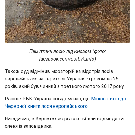
Пам'ятник лосю під Києвом (фото:
facebook.com/gorbyk.info)
Також суд відмінив мораторій на відстріл лосів
європейських на території України строком на 25
років, який був чинний з третього лютого 2017 року.
Раніше РБК-Україна повідомляло, що
Мінюст вніс до
Червоної книги лося європейського
.
Нагадаємо, в Карпатах жорстоко вбили ведмедя та
оленя із заповідника.