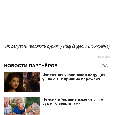
Як депутати "валяють дурня" у Раді (відео: РБК-Україна)