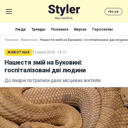
rbc.ua
Люди
Тренды
Полезное
Вкусно
Гороскопы
Главная
›
Животные
›
Нашестя змій на Буковині: госпіталізовані дві людин
ЖИВОТНЫЕ
12 июня 2018 · 18:10
Нашестя змій на Буковині:
госпіталізовані дві людини
До лікарні потрапили двоє місцевих жителів