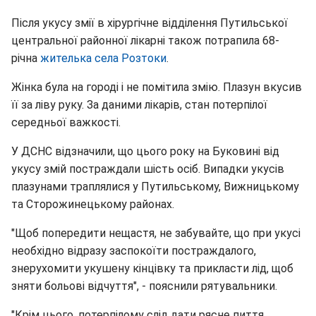
Після укусу змії в хірургічне відділення Путильської
центральної районної лікарні також потрапила 68-
річна
жителька села Розтоки
.
Жінка була на городі і не помітила змію. Плазун вкусив
її за ліву руку. За даними лікарів, стан потерпілої
середньої важкості.
У ДСНС відзначили, що цього року на Буковині від
укусу змій постраждали шість осіб. Випадки укусів
плазунами траплялися у Путильському, Вижницькому
та Сторожинецькому районах.
"Щоб попередити нещастя, не забувайте, що при укусі
необхідно відразу заспокоїти постраждалого,
знерухомити укушену кінцівку та прикласти лід, щоб
зняти больові відчуття", - пояснили рятувальники.
"Крім цього, потерпілому слід дати рясне пиття.