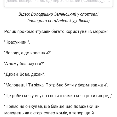
Допис, поширений Володимир Зеленський (@zelenskiy_official)
Відео: Володимир Зеленський у спортзалі
(instagram.com/zelenskiy_official)
Ролик прокоментували багато користувачів мережі:
"Красунчик!".
"Володя, а де кросівки?".
"А чому без взуття?".
"Дихай, Вова, дихай".
"Молодець! Ти зірка. Потрібно бути у формі завжди".
"Це робиться у взутті і ноги ставляться трохи вперед".
"Прямо не очікував, ще більше Вас поважаю! Ви
молодець як актор, супер комік, а тепер ще й