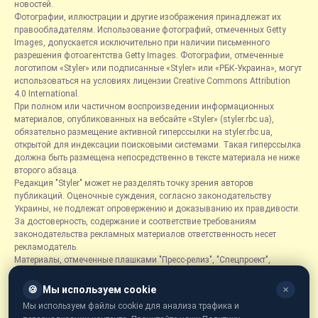
новостей.
Фотографии, иллюстрации и другие изображения принадлежат их
правообладателям. Использование фотографий, отмеченных Getty
Images, допускается исключительно при наличии письменного
разрешения фотоагентства Getty Images. Фотографии, отмеченные
логотипом «Styler» или подписанные «Styler» или «РБК-Украина», могут
использоваться на условиях лицензии Creative Commons Attribution
4.0 International.
При полном или частичном воспроизведении информационных
материалов, опубликованных на вебсайте «Styler» (styler.rbc.ua),
обязательно размещение активной гиперссылки на styler.rbc.ua,
открытой для индексации поисковыми системами. Такая гиперссылка
должна быть размещена непосредственно в тексте материала не ниже
второго абзаца.
Редакция "Styler" может не разделять точку зрения авторов
публикаций. Оценочные суждения, согласно законодательству
Украины, не подлежат опровержению и доказыванию их правдивости.
За достоверность, содержание и соответствие требованиям
законодательства рекламных материалов ответственность несет
рекламодатель.
Материалы, отмеченные плашками "Пресс-релиз", "Спецпроект",
"Партнерский материал", "Promo", "Благотворительность" и "Резонанс",
размещаются на правах рекламы.
🍪
Мы используем cookie
✕
Рубрика «Новости компаний» является информационным форматом,
Мы используем файлы cookie для анализа трафика и
содержащим новости, сообщения и объявления, связанные с