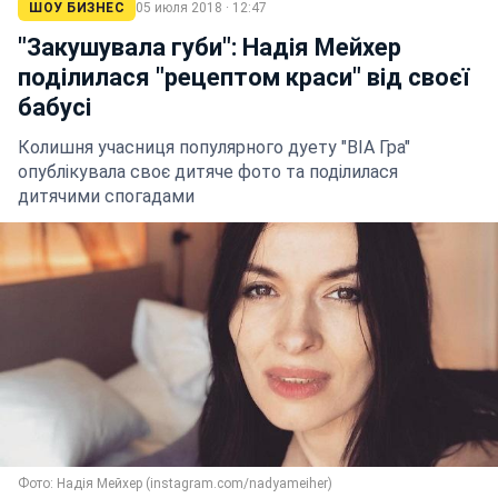
ШОУ БИЗНЕС
05 июля 2018 · 12:47
"Закушувала губи": Надія Мейхер
поділилася "рецептом краси" від своєї
бабусі
Колишня учасниця популярного дуету "ВІА Гра"
опублікувала своє дитяче фото та поділилася
дитячими спогадами
Фото: Надія Мейхер (instagram.com/nadyameiher)