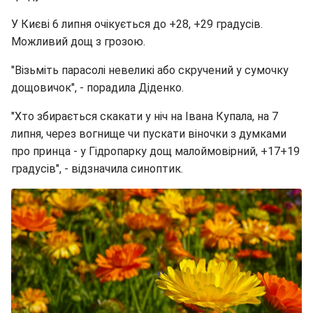
У Києві 6 липня очікується до +28, +29 градусів.
Можливий дощ з грозою.
"Візьміть парасолі невеликі або скручений у сумочку
дощовичок", - порадила Діденко.
"Хто збирається скакати у ніч на Івана Купала, на 7
липня, через вогнище чи пускати віночки з думками
про принца - у Гідропарку дощ малоймовірний, +17+19
градусів", - відзначила синоптик.