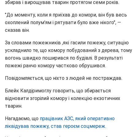
збирав і вирощував тварин протягом семи років.
"До моменту, коли я приїхав до комори, він був весь
охоплений полум'ям і рятувати було вже нікого", —
сказав він.
За словами пожежників ,які гасили пожежу, ситуацію
ускладнило те, що комору побудований з дерева, тому
вогонь швидко поширився по будівлі. В результаті
пожежі ранчо комору частково обрушився.
Повідомляється, що ніхто з людей не постраждав.
Блейк Калдіримоглу говорить, що збирається
відновити згорілий комору і колекцію екзотичних
тварин.
Нагадаємо, що
працівник АЗС, який оперативно
ліквідував пожежу, став героєм соцмереж.