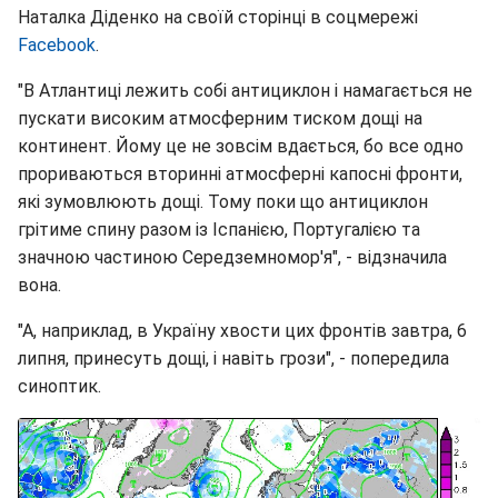
Наталка Діденко на своїй сторінці в соцмережі
Facebook
.
"В Атлантиці лежить собі антициклон і намагається не
пускати високим атмосферним тиском дощі на
континент. Йому це не зовсім вдається, бо все одно
прориваються вторинні атмосферні капосні фронти,
які зумовлюють дощі. Тому поки що антициклон
грітиме спину разом із Іспанією, Португалією та
значною частиною Середземномор'я", - відзначила
вона.
"А, наприклад, в Україну хвости цих фронтів завтра, 6
липня, принесуть дощі, і навіть грози", - попередила
синоптик.