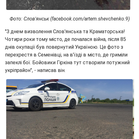
Фото: Слов'янськ (facebook.com/artem.shevchenko.9)
"З днем визволення Слов'янська та Краматорська!
Чотири роки тому місто, де почалася війна, після 85
днів окупації був повернутий Україною. Це фото з
перехрестя в Семенівці, на в'їзді в місто, де гриміли
запеклі бої. Бойовики Гіркіна тут створили потужний
укріпрайон", - написав він.