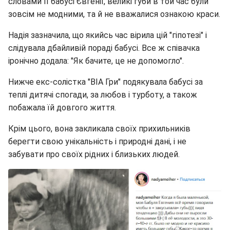
словами її бабусі Євгенії, великі губи в той час були
зовсім не модними, та й не вважалися ознакою краси.
Надія зазначила, що якийсь час вірила цій "гіпотезі" і
слідувала дбайливій пораді бабусі. Все ж співачка
іронічно додала: "Як бачите, це не допомогло".
Нижче екс-солістка "ВІА Гри" подякувала бабусі за
теплі дитячі спогади, за любов і турботу, а також
побажала їй довгого життя.
Крім цього, вона закликала своїх прихильників
берегти свою унікальність і природні дані, і не
забувати про своїх рідних і близьких людей.