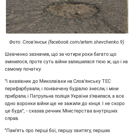
Фото: Слов'янськ (facebook.com/artem.shevchenko.9)
Шевченко зазначив, що за чотири роки багато що
змінилося, проте суть війни залишилася тією ж, що і на
самому початку.
"І вказівник до Миколаївки на Слов'янську ТЕС
перефарбували, і понівечену будівлю знесли, і міни
прибрали, і Патрульна поліція України з'явилася, а все
одно воронки війни ще не зажили до кінця. І не скоро
це буде", - сказав речник Міністерства внутрішніх
справ.
"Пам'ять про перші бої, першу звитягу, перших