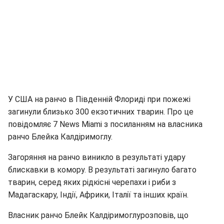
У США на ранчо в Південній Флориді при пожежі
загинули близько 300 екзотичних тварин. Про це
повідомляє 7 News Miami з посиланням на власника
ранчо Блейка Калдіримоглу.
Загоряння на ранчо виникло в результаті удару
блискавки в комору. В результаті загинуло багато
тварин, серед яких рідкісні черепахи і риби з
Мадагаскару, Індії, Африки, Італії та інших країн.
Власник ранчо Блейк Калдіримоглурозповів, що