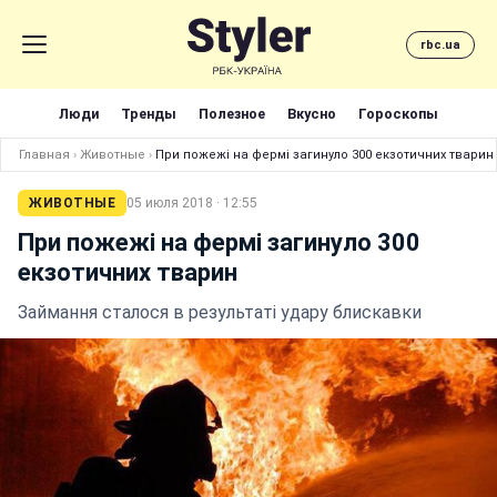
rbc.ua
Люди
Тренды
Полезное
Вкусно
Гороскопы
Главная
›
Животные
›
При пожежі на фермі загинуло 300 екзотичних тварин
ЖИВОТНЫЕ
05 июля 2018 · 12:55
При пожежі на фермі загинуло 300
екзотичних тварин
Займання сталося в результаті удару блискавки