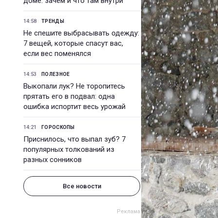
доме: зачем и что там внутри
14:58
ТРЕНДЫ
Не спешите выбрасывать одежду:
7 вещей, которые спасут вас,
если вес поменялся
14:53
ПОЛЕЗНОЕ
Выкопали лук? Не торопитесь
прятать его в подвал: одна
ошибка испортит весь урожай
14:21
ГОРОСКОПЫ
Приснилось, что выпал зуб? 7
популярных толкований из
разных сонников
Все новости