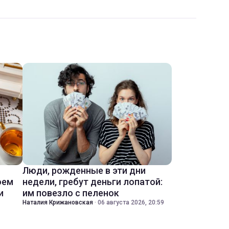
Люди, рожденные в эти дни
оем
недели, гребут деньги лопатой:
и
им повезло с пеленок
Наталия Крижановская
·
06 августа 2026, 20:59