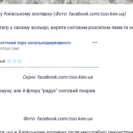
 у Київському зоопарку (
Фото: facebook.com/zoo.kiev.ua)
игр у своєму вольєрі, вкрита сніговим розсипом лама та ін
Скрін: facebook.com/zoo.kiev.ua
 фауну, але й флору "радує" сніговий покрив.
Фото: facebook.com/zoo.kiev.ua
я, що в Київському зоопарку після масштабної реконструк