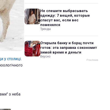
Не спешите выбрасывать
одежду: 7 вещей, которые
спасут вас, если вес
поменялся
Тренды
Открыла банку и борщ почти
готов: эта заправка сэкономит
зимой время и деньги
Вкусно
и у столиці
.
зоологічного
ами" з неба