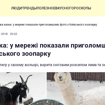
ЛЮДИ
ТРЕНДЫ
ПОЛЕЗНОЕ
ВКУСНО
ГОРОСКОПЫ
а казка: у мережі показали приголомшливі фото з Київського зоопарку
2018 · 20:02
ка: у мережі показали приголом
вського зоопарку
тигр у своєму вольєрі, вкрита сніговим розсипом лама та і