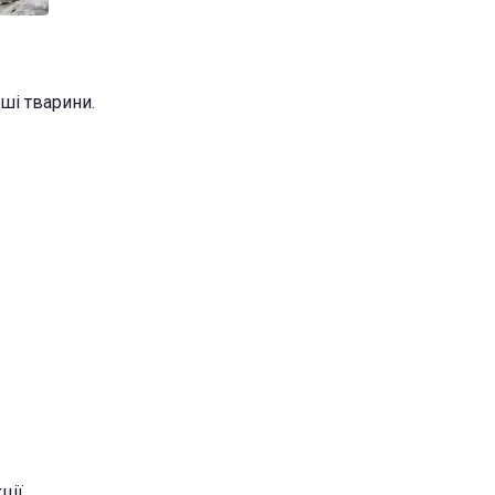
ші тварини.
ції