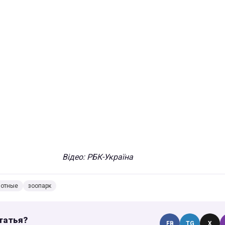
Відео: РБК-Україна
отные
зоопарк
татья?
FB
TG
X