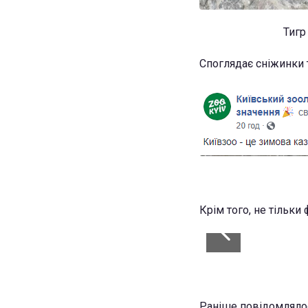
Тигр
Споглядає сніжинки т
Крім того, не тільки
1+
Раніше повідомлялос