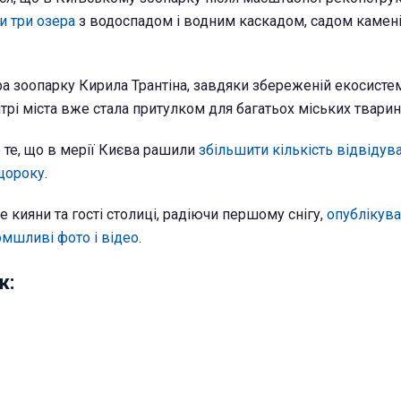
и три озера
з водоспадом і водним каскадом, садом камені
а зоопарку Кирила Трантіна, завдяки збереженій екосисте
трі міста вже стала притулком для багатьох міських тварин
 те, що в мерії Києва рашили
збільшити кількість відвідув
щороку
.
 кияни та гості столиці, радіючи першому снігу,
опублікува
мшливі фото і відео
.
ж: