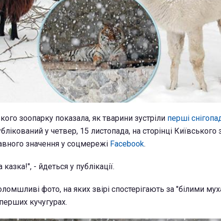
кого зоопарку показала, як тварини зустріли
перші снігопад
блікований у четвер, 15 листопада, на сторінці Київського 
авного значення у соцмережі
Facebook
.
казка!", - йдеться у публікації.
ломшливі фото, на яких звірі спостерігають за "білими мух
перших кучугурах.