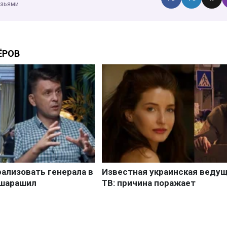
узьями