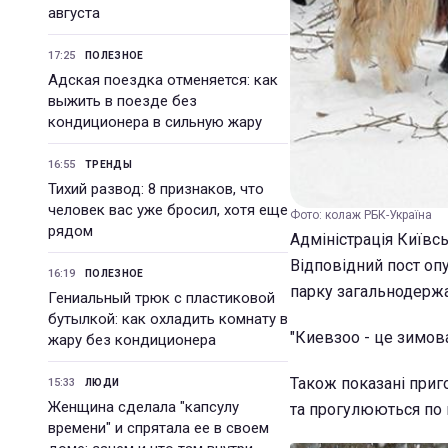
августа
17:25
ПОЛЕЗНОЕ
Адская поездка отменяется: как
выжить в поезде без
кондиционера в сильную жару
16:55
ТРЕНДЫ
Тихий развод: 8 признаков, что
человек вас уже бросил, хотя еще
Фото: колаж РБК-Україна
рядом
Адміністрація Київсь
Відповідний пост опу
16:19
ПОЛЕЗНОЕ
парку загальнодерж
Гениальный трюк с пластиковой
бутылкой: как охладить комнату в
"Киевзоо - це зимова 
жару без кондиционера
Також показані приго
15:33
ЛЮДИ
Женщина сделала "капсулу
та прогулюються по 
времени" и спрятала ее в своем