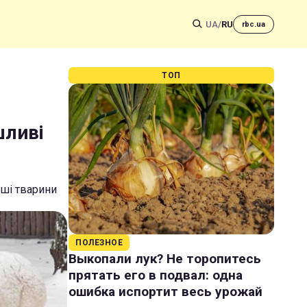
UA
/
RU
rbc.ua
ТОП
шливі
нші тварини
ПОЛЕЗНОЕ
Выкопали лук? Не торопитесь
прятать его в подвал: одна
ошибка испортит весь урожай