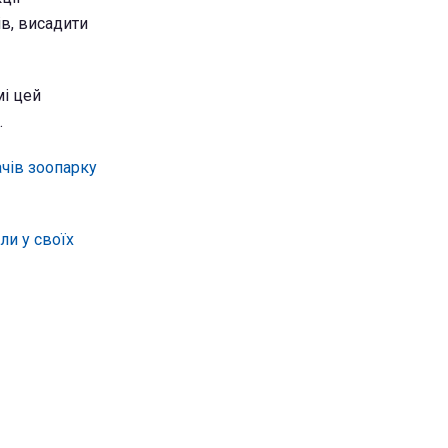
в, висадити
мі цей
.
ачів зоопарку
ли у своїх