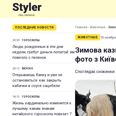
Главная
›
Животные
›
Зимов
ПОСЛЕДНИЕ НОВОСТИ
15 ноября 
ЖИВОТНЫЕ
20:59
ГОРОСКОПЫ
Люди, рожденные в эти дни
Зимова каз
недели, гребут деньги лопатой: им
фото з Киї
повезло с пеленок
20:12
ВКУСНО
Споглядає сніжинки 
Открываешь банку и уже не
остановиться: как закрыть
кабачки в соусе сацебели
18:13
ГОРОСКОПЫ
Жизнь кардинально изменится к
лучшему: каким знакам
китайского гороскопа повезет 7